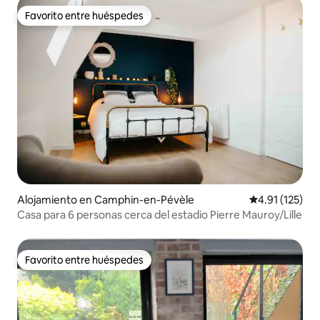
Favorito entre huéspedes
Favorito entre huéspedes
Alojamiento en Camphin-en-Pévèle
Calificación p
4.91 (125)
Casa para 6 personas cerca del estadio Pierre Mauroy/Lille
Favorito entre huéspedes
Favorito entre huéspedes