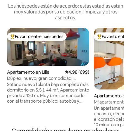
Los huéspedes están de acuerdo: estas estadías están
muy valoradas por su ubicación, limpieza y otros
aspectos.
Favorito entre huéspedes
Favorito entre
Favorito entre huéspedes preferido
Favorito entre hu
Apartamento en Lille
Calificación promedio: 4.98 de 5
4.98 (699)
Dúplex, nuevo, gran comodidad,
aparcamiento privado incluido
Sótano nuevo (planta baja completa más
dormitorio en S.S.). 44 m². Aparcamiento
privado a 120 m. Muy bien comunicado
Apartamento en Vi
con el transporte público: autobús y
Mi apartamento en 
V'Lille a 40 m. , metro a 350 m. Cerca de
Un apartamento dú
grandes equipamientos públicos
encanto, decorado
(Facultad, IRA, Rectorado, liceos, Parque
el corazón del casc
Lebas, St-Sô...). A 15 minutos a pie del
10 minutos a pie d
centro de la ciudad (Ayuntamiento), a
tren Lille Flandres 