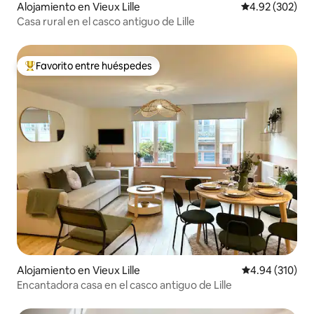
Alojamiento en Vieux Lille
Calificación pr
4.92 (302)
Casa rural en el casco antiguo de Lille
Favorito entre huéspedes
Favorito entre huéspedes preferido
Alojamiento en Vieux Lille
Calificación pr
4.94 (310)
Encantadora casa en el casco antiguo de Lille