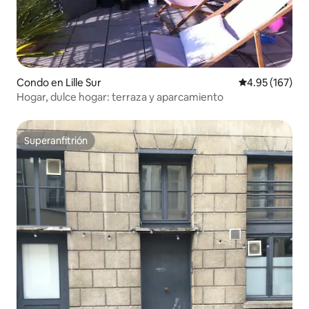
Condo en Lille Sur
Calificación p
4.95 (167)
Hogar, dulce hogar: terraza y aparcamiento
Superanfitrión
Superanfitrión