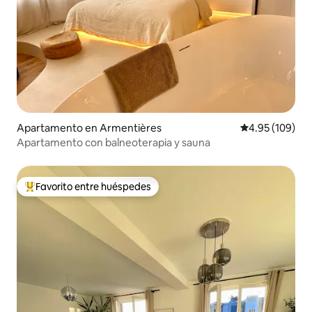
Apartamento en Armentières
Calificación pr
4.95 (109)
Apartamento con balneoterapia y sauna
Favorito entre huéspedes
Favorito entre huéspedes preferido