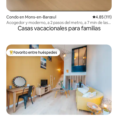
Condo en Mons-en-Barœul
Calificación p
4.85 (111)
Acogedor y moderno, a 2 pasos del metro, a 7 min de las
Casas vacacionales para familias
estaciones de tren de Lille
Favorito entre huéspedes
Favorito entre huéspedes preferido