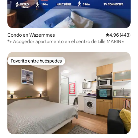
Condo en Wazemmes
Calificación pr
4.96 (443)
🐾 Acogedor apartamento en el centro de Lille MARINE
Favorito entre huéspedes
Favorito entre huéspedes