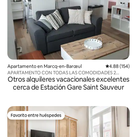
Apartamento en Marcq-en-Barœul
Calificación pr
4.88 (154)
APARTAMENTO CON TODAS LAS COMODIDADES 2
Otros alquileres vacacionales excelentes
HABITACIONES 6 PLAZAS
cerca de Estación Gare Saint Sauveur
Favorito entre huéspedes
Favorito entre huéspedes