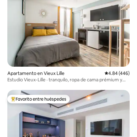
Apartamento en Vieux Lille
Calificación pr
4.84 (446)
Estudio Vieux-Lille · tranquilo, ropa de cama prémium y
sábanas
Favorito entre huéspedes
Favorito entre huéspedes preferido