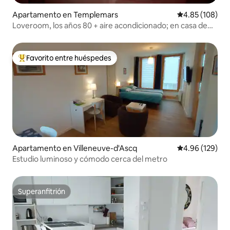
Apartamento en Templemars
Calificación pr
4.85 (108)
Loveroom, los años 80 + aire acondicionado; en casa de
los peluches
Favorito entre huéspedes
Favorito entre huéspedes preferido
Apartamento en Villeneuve-d'Ascq
Calificación pr
4.96 (129)
Estudio luminoso y cómodo cerca del metro
Superanfitrión
Superanfitrión