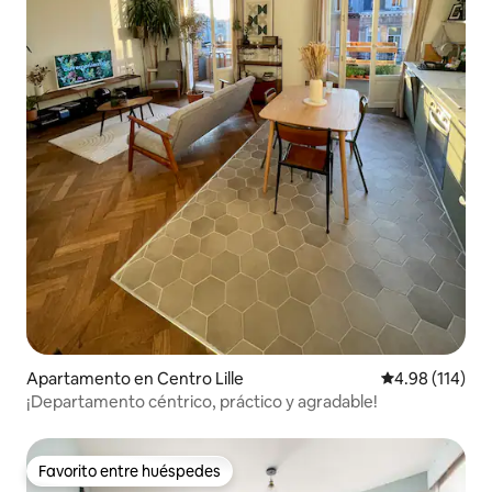
Apartamento en Centro Lille
Calificación p
4.98 (114)
¡Departamento céntrico, práctico y agradable!
Favorito entre huéspedes
Favorito entre huéspedes