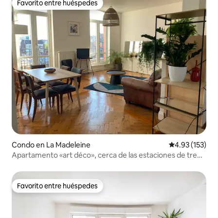
Favorito entre huéspedes
Favorito entre huéspedes
Condo en La Madeleine
Calificación p
4.93 (153)
Apartamento «art déco», cerca de las estaciones de tren
y del centro de Lille
Favorito entre huéspedes
Favorito entre huéspedes