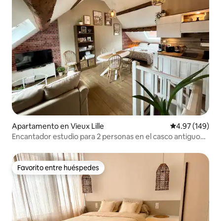
Apartamento en Vieux Lille
Calificación pr
4.97 (149)
Encantador estudio para 2 personas en el casco antiguo
de Lille, acogedor y equipado
Favorito entre huéspedes
Favorito entre huéspedes