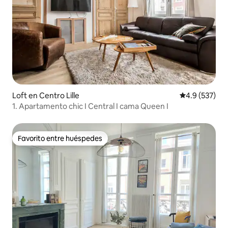
Loft en Centro Lille
Calificación 
4.9 (537)
1. Apartamento chic I Central I cama Queen I
Favorito entre huéspedes
Favorito entre huéspedes