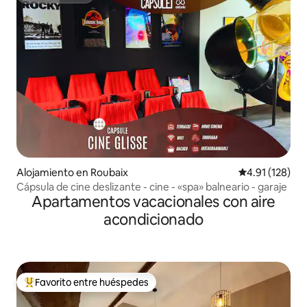
Alojamiento en Roubaix
Calificación p
4.91 (128)
Cápsula de cine deslizante - cine - «spa» balneario - garaje
Apartamentos vacacionales con aire
acondicionado
Favorito entre huéspedes
Favorito entre huéspedes preferido