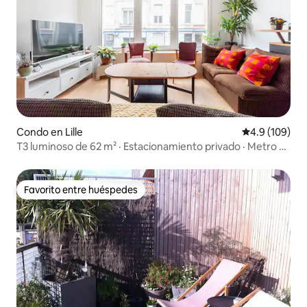
Condo en Lille
Calificación 
4.9 (109)
T3 luminoso de 62 m² · Estacionamiento privado · Metro a
6 minutos
Favorito entre huéspedes
Favorito entre huéspedes