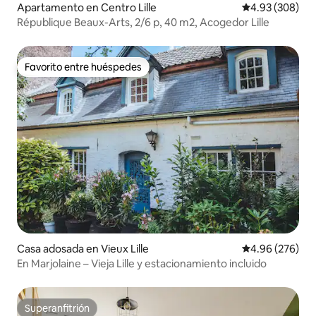
Apartamento en Centro Lille
Calificación pr
4.93 (308)
République Beaux-Arts, 2/6 p, 40 m2, Acogedor Lille
Favorito entre huéspedes
Favorito entre huéspedes
Casa adosada en Vieux Lille
Calificación pr
4.96 (276)
En Marjolaine – Vieja Lille y estacionamiento incluido
Superanfitrión
Superanfitrión