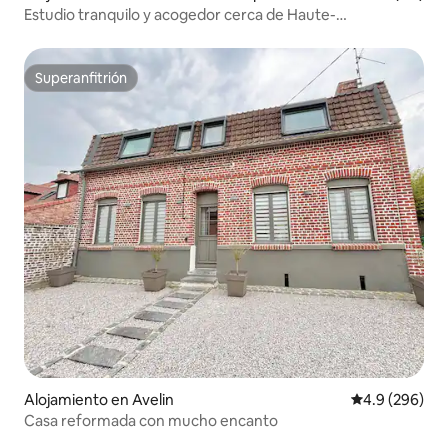
Estudio tranquilo y acogedor cerca de Haute-
Borne/Universidades
Superanfitrión
Superanfitrión
Alojamiento en Avelin
Calificación p
4.9 (296)
Casa reformada con mucho encanto