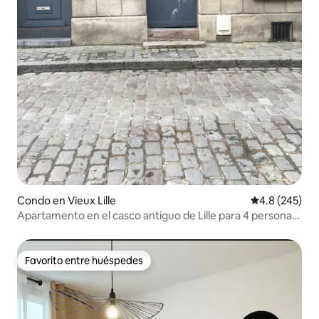
Condo en Vieux Lille
Calificación p
4.8 (245)
Apartamento en el casco antiguo de Lille para 4 personas
con terraza
Favorito entre huéspedes
Favorito entre huéspedes