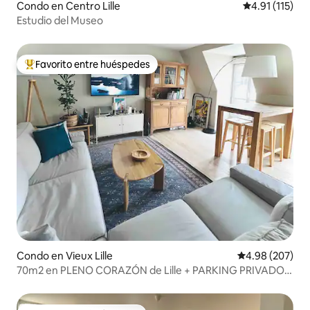
Condo en Centro Lille
Calificación p
4.91 (115)
Estudio del Museo
Favorito entre huéspedes
Favorito entre huéspedes preferido
Condo en Vieux Lille
Calificación pr
4.98 (207)
70m2 en PLENO CORAZÓN de Lille + PARKING PRIVADO
⭐️⭐️⭐️⭐️