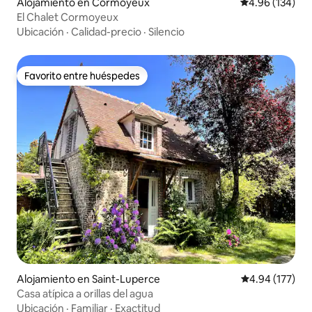
Alojamiento en Cormoyeux
Calificación pr
4.96 (134)
El Chalet Cormoyeux
Ubicación
·
Calidad-precio
·
Silencio
Favorito entre huéspedes
Favorito entre huéspedes
Alojamiento en Saint-Luperce
Calificación p
4.94 (177)
Casa atípica a orillas del agua
Ubicación
·
Familiar
·
Exactitud