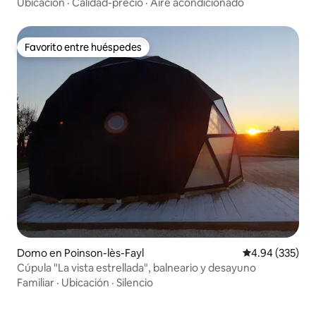
Ubicación
·
Calidad-precio
·
Aire acondicionado
Favorito entre huéspedes
Favorito entre huéspedes
Domo en Poinson-lès-Fayl
Calificación pr
4.94 (335)
Cúpula "La vista estrellada", balneario y desayuno
Familiar
·
Ubicación
·
Silencio