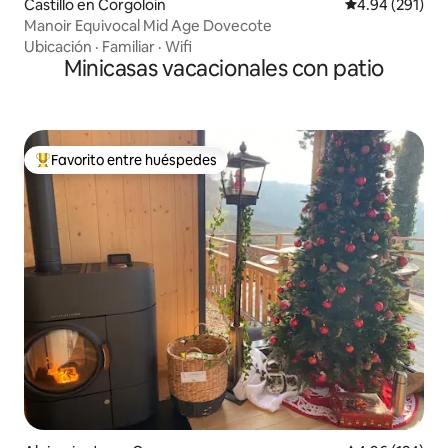
Castillo en Corgoloin
Calificación pr
4.94 (291)
Manoir Equivocal Mid Age Dovecote
Ubicación
·
Familiar
·
Wifi
Minicasas vacacionales con patio
Favorito entre huéspedes
Favorito entre huéspedes preferido