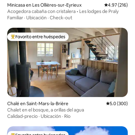
Minicasa en Les Ollières-sur-Eyrieux
Calificación p
4.97 (216)
Acogedora cabaña con cristalera • Les lodges de Praly
Familiar
·
Ubicación
·
Check-out
Favorito entre huéspedes
Favorito entre huéspedes preferido
Chalé en Saint-Mars-la-Brière
Calificación p
5.0 (300)
Chalet en el bosque, a orillas del agua
Calidad-precio
·
Ubicación
·
Río