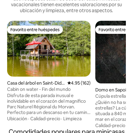
vacacionales tienen excelentes valoraciones por su
ubicación y limpieza, entre otros aspectos.
Favorito entre huéspedes
Favorito entre h
Favorito entre huéspedes
Favorito entre h
Casa del árbol en Saint-Didie
Calificación promedio: 4.95 de 5
4.95 (162)
r-sur-Arroux
Cabin on water - Fin del mundo
Domo en Sapois
Disfruta de esta parada inusual e
Cúpula estrellada 
inolvidable en el corazón del magnífico
y naturaleza en 
¿Quién no ha soña
Parc Naturel Régional du Morvan.
estrellas? La cúpu
Perfecto para un descanso en tu camino
situada a 840 metr
hacia el sur de Francia o para unos días
Ubicación
·
Calidad-precio
·
Limpieza
mar en el corazón 
libres. Esta cabaña sobre agua
Vosgos, aislada de
Calidad-precio
·
Ub
(construida sobre pilotes de madera)
Comodidades populares para minicasas
una tranquilidad ó