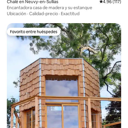
Chalé en Neuvy-en-Sullias
Calificación p
4.96 (117)
Encantadora casa de madera y su estanque
Ubicación
·
Calidad-precio
·
Exactitud
Favorito entre huéspedes
Favorito entre huéspedes