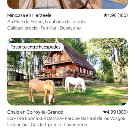
Minicasa en Herzeele
Calificación pr
4.96 (160)
Au Pied du Frêne, la cabaña de cuento
Calidad-precio
·
Familiar
·
Desayuno
Favorito entre huéspedes
Favorito entre huéspedes
Chalé en Colroy-la-Grande
Calificación pr
4.99 (300)
Eco-site Epona «La Datcha» Parque Natural de los Vosgos
Ubicación
·
Calidad-precio
·
Lavandería