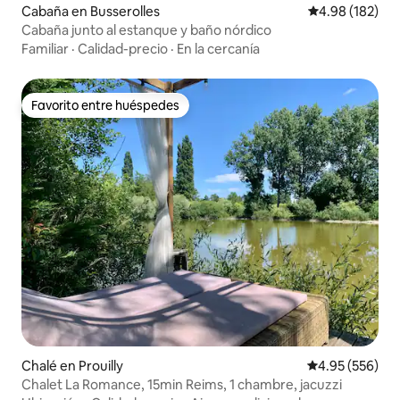
Cabaña en Busserolles
Calificación pr
4.98 (182)
Cabaña junto al estanque y baño nórdico
Familiar
·
Calidad-precio
·
En la cercanía
Favorito entre huéspedes
Favorito entre huéspedes
Chalé en Prouilly
Calificación pr
4.95 (556)
Chalet La Romance, 15min Reims, 1 chambre, jacuzzi