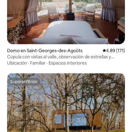
Domo en Saint-Georges-des-Agoûts
Calificación p
4.89 (171)
Cúpula con vistas al valle, observación de estrellas y
terraza para ver el amanecer
Ubicación
·
Familiar
·
Espacios interiores
Superanfitrión
Superanfitrión