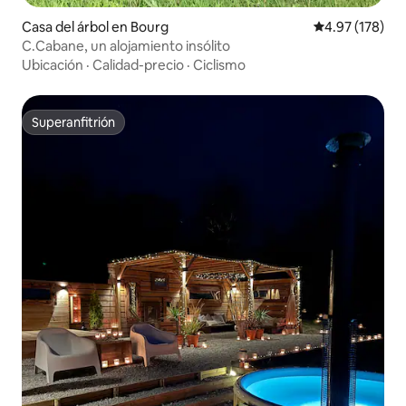
Casa del árbol en Bourg
Calificación p
4.97 (178)
C.Cabane, un alojamiento insólito
Ubicación
·
Calidad-precio
·
Ciclismo
Superanfitrión
Superanfitrión