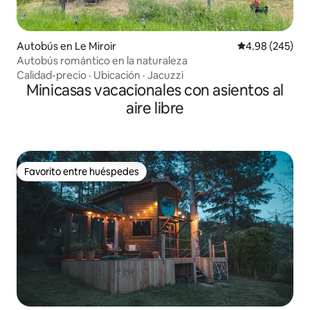
Autobús en Le Miroir
Calificación pr
4.98 (245)
Autobús romántico en la naturaleza
Calidad-precio
·
Ubicación
·
Jacuzzi
Minicasas vacacionales con asientos al
aire libre
Favorito entre huéspedes
Favorito entre huéspedes