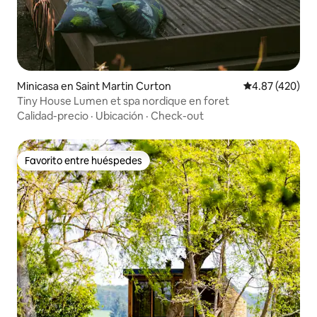
Minicasa en Saint Martin Curton
Calificación pr
4.87 (420)
Tiny House Lumen et spa nordique en foret
Calidad-precio
·
Ubicación
·
Check-out
Favorito entre huéspedes
Favorito entre huéspedes