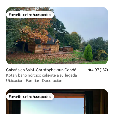
Favorito entre huéspedes
Favorito entre huéspedes
Cabaña en Saint-Christophe-sur-Condé
Calificación p
4.97 (137)
Kota y baño nórdico caliente a su llegada
Ubicación
·
Familiar
·
Decoración
Favorito entre huéspedes
Favorito entre huéspedes