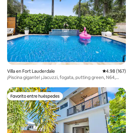
Villa en Fort Lauderdale
Calificación pr
4.98 (167)
¡Piscina gigante! ¡Jacuzzi, fogata, putting green, N64,
gimnasio!
Favorito entre huéspedes
Favorito entre huéspedes