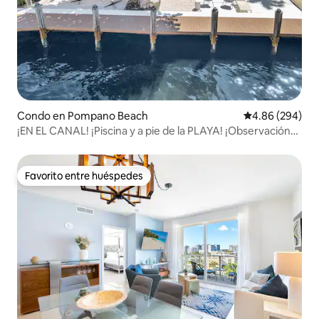
Condo en Pompano Beach
Calificación pr
4.86 (294)
¡EN EL CANAL! ¡Piscina y a pie de la PLAYA! ¡Observación
de barcos! 1b/1b
Favorito entre huéspedes
Favorito entre huéspedes