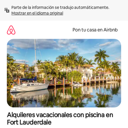
Omite
Parte de la información se tradujo automáticamente. 
el
Mostrar en el idioma original
contenido
Pon tu casa en Airbnb
Alquileres vacacionales con piscina en
Fort Lauderdale