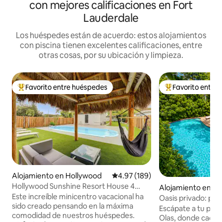
con mejores calificaciones en Fort
Lauderdale
Los huéspedes están de acuerdo: estos alojamientos
con piscina tienen excelentes calificaciones, entre
otras cosas, por su ubicación y limpieza.
Favorito entre huéspedes
Favorito entre
Favorito entre huéspedes preferido
Favorito entre hu
Alojamiento en Hollywood
Calificación promedio: 4.97 de 5
4.97 (189)
Hollywood Sunshine Resort House 4
Alojamiento en Vic
dormitorios con jacuzzi
Este increíble minicentro vacacional ha
Oasis privado: pisc
sido creado pensando en la máxima
cerca de la playa
Escápate a tu prop
comodidad de nuestros huéspedes.
Olas, donde cada 