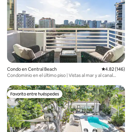
Condo en Central Beach
Calificación pr
4.82 (146)
Condominio en el último piso | Vistas al mar y al canal
intracostero
Favorito entre huéspedes
Favorito entre huéspedes