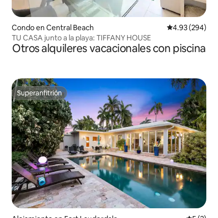
Condo en Central Beach
Calificación pr
4.93 (294)
TU CASA junto a la playa: TIFFANY HOUSE
Otros alquileres vacacionales con piscina
Superanfitrión
Superanfitrión