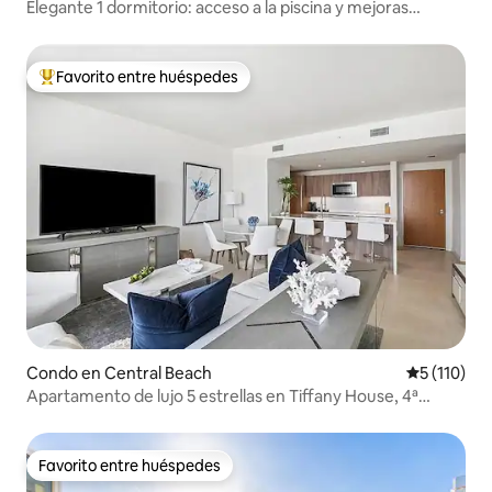
Elegante 1 dormitorio: acceso a la piscina y mejoras
modernas
Favorito entre huéspedes
Favorito entre huéspedes preferido
Condo en Central Beach
Calificació
5 (110)
Apartamento de lujo 5 estrellas en Tiffany House, 4ª
planta
Favorito entre huéspedes
Favorito entre huéspedes