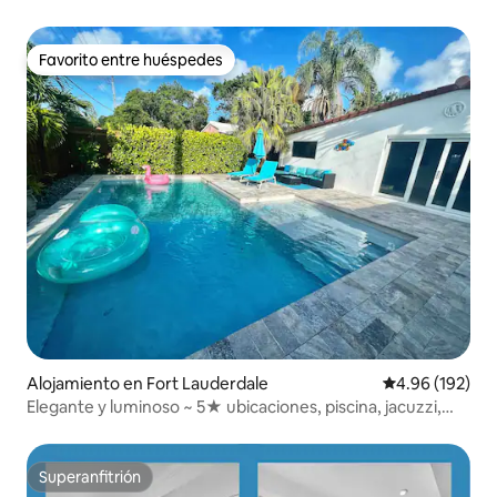
Favorito entre huéspedes
Favorito entre huéspedes
Alojamiento en Fort Lauderdale
Calificación pr
4.96 (192)
Elegante y luminoso ~ 5★ ubicaciones, piscina, jacuzzi,
aparcamiento
Superanfitrión
Superanfitrión