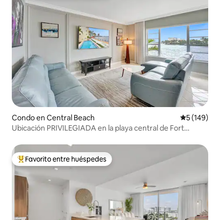
Condo en Central Beach
Calificació
5 (149)
Ubicación PRIVILEGIADA en la playa central de Fort
Lauderdale
Favorito entre huéspedes
Favorito entre huéspedes preferido