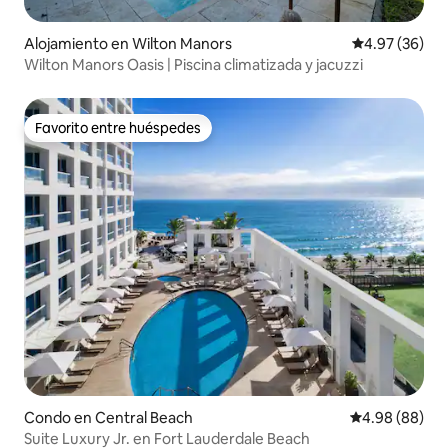
Alojamiento en Wilton Manors
Calificación p
4.97 (36)
Wilton Manors Oasis | Piscina climatizada y jacuzzi
Favorito entre huéspedes
Favorito entre huéspedes
Condo en Central Beach
Calificación p
4.98 (88)
Suite Luxury Jr. en Fort Lauderdale Beach