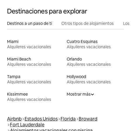
Destinaciones para explorar
Destinos a un paso de ti
Otros tipos de alojamientos
Los 
Miami
Cuatro Esquinas
Alquileres vacacionales
Alquileres vacacionales
Miami Beach
Orlando
Alquileres vacacionales
Alquileres vacacionales
Tampa
Hollywood
Alquileres vacacionales
Alquileres vacacionales
Kissimmee
Mostrar más
Alquileres vacacionales
Airbnb
Estados Unidos
Florida
Broward
Fort Lauderdale
Alojamientos vacacionales con piscina