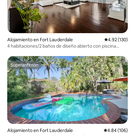
Alojamiento en Fort Lauderdale
Calificación p
4.92 (130)
4 habitaciones/2 baños de diseño abierto con piscina
climatizada: todo tuyo
Superanfitrión
Superanfitrión
Alojamiento en Fort Lauderdale
Calificación pr
4.84 (106)