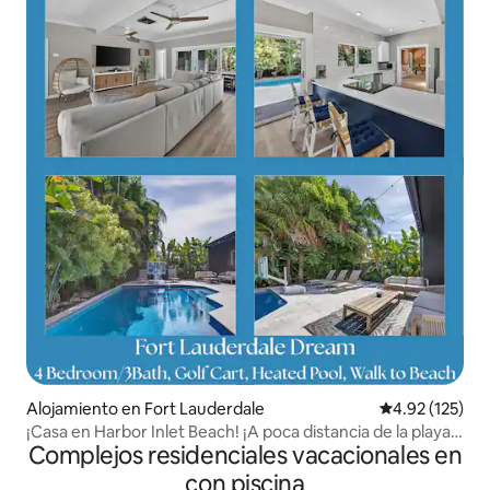
Alojamiento en Fort Lauderdale
Calificación p
4.92 (125)
¡Casa en Harbor Inlet Beach! ¡A poca distancia de la playa!
Complejos residenciales vacacionales en
¡Piscina!
con piscina