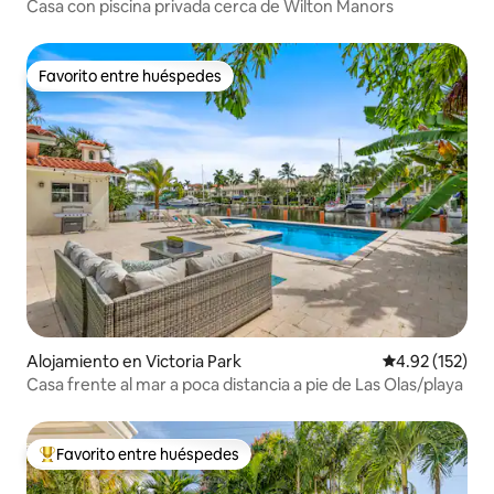
Casa con piscina privada cerca de Wilton Manors
Favorito entre huéspedes
Favorito entre huéspedes
Alojamiento en Victoria Park
Calificación p
4.92 (152)
Casa frente al mar a poca distancia a pie de Las Olas/playa
Favorito entre huéspedes
Favorito entre huéspedes preferido