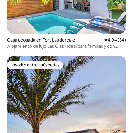
Casa adosada en Fort Lauderdale
Calificación p
4.94 (34)
Alojamiento de lujo Las Olas · Ideal para familias y con
piscina climatizada
Favorito entre huéspedes
Favorito entre huéspedes