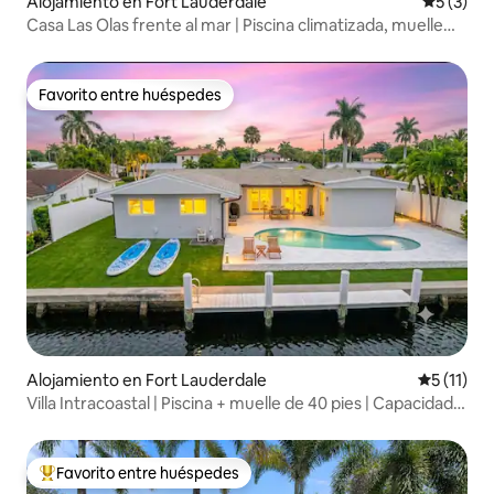
Alojamiento en Fort Lauderdale
Calificac
5 (3)
Casa Las Olas frente al mar | Piscina climatizada, muelle
para yates
Favorito entre huéspedes
Favorito entre huéspedes
Alojamiento en Fort Lauderdale
Calificaci
5 (11)
Villa Intracoastal | Piscina + muelle de 40 pies | Capacidad
para 8 personas
Favorito entre huéspedes
Favorito entre huéspedes preferido