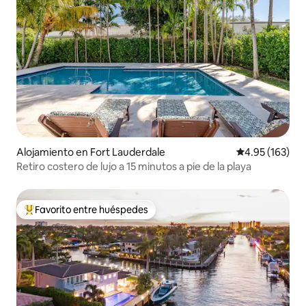
Alojamiento en Fort Lauderdale
Calificación p
4.95 (163)
Retiro costero de lujo a 15 minutos a pie de la playa
Favorito entre huéspedes
Favorito entre huéspedes preferido