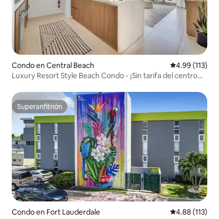
Condo en Central Beach
Calificación p
4.99 (113)
Luxury Resort Style Beach Condo - ¡Sin tarifa del centro
vacacional!
Superanfitrión
Superanfitrión
Condo en Fort Lauderdale
Calificación p
4.88 (113)