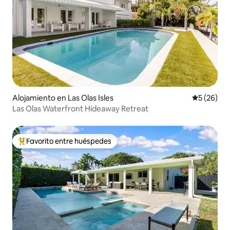
Alojamiento en Las Olas Isles
Calificaci
5 (26)
Las Olas Waterfront Hideaway Retreat
Favorito entre huéspedes
Favorito entre huéspedes preferido