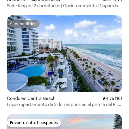
Suite King de 2 dormitorios | Cocina completa | Capacidad
para 6 personas
Superanfitrión
Superanfitrión
Condo en Central Beach
Calificación 
4.75 (16)
Lujoso apartamento de 2 dormitorios en el piso 16 del Ritz
Carlton con vistas a la ciudad
Favorito entre huéspedes
Favorito entre huéspedes