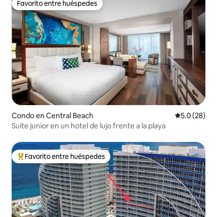
Favorito entre huéspedes
Favorito entre huéspedes
Condo en Central Beach
Calificación
5.0 (28)
Suite junior en un hotel de lujo frente a la playa
Favorito entre huéspedes
Favorito entre huéspedes preferido