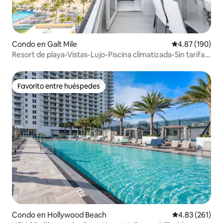
Condo en Galt Mile
Calificación pr
4.87 (190)
Resort de playa-Vistas-Lujo-Piscina climatizada-Sin tarifa
de resort
Favorito entre huéspedes
Favorito entre huéspedes
Condo en Hollywood Beach
Calificación p
4.83 (261)