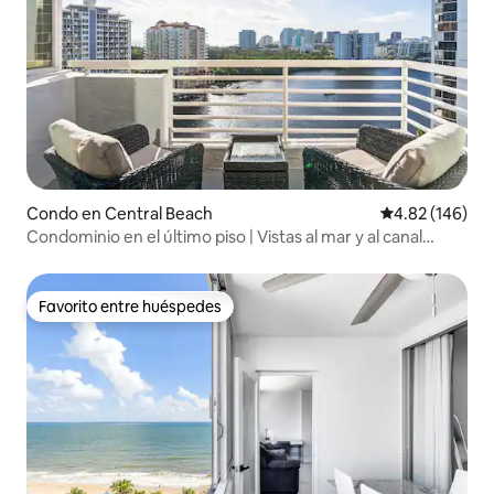
Condo en Central Beach
Calificación pr
4.82 (146)
Condominio en el último piso | Vistas al mar y al canal
intracostero
Favorito entre huéspedes
Favorito entre huéspedes