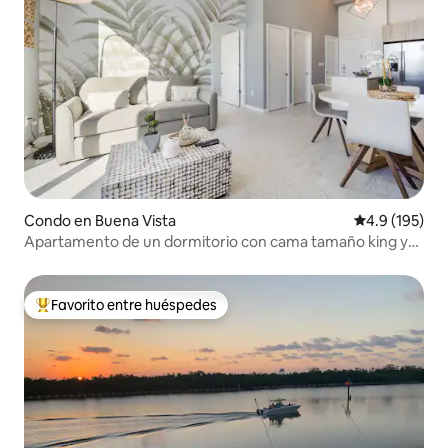
Condo en Buena Vista
Calificación 
4.9 (195)
Apartamento de un dormitorio con cama tamaño king y
vistas a la ciudad
Favorito entre huéspedes
Favorito entre huéspedes preferido