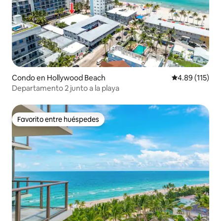
Condo en Hollywood Beach
Calificación p
4.89 (115)
Departamento 2 junto a la playa
Favorito entre huéspedes
Favorito entre huéspedes