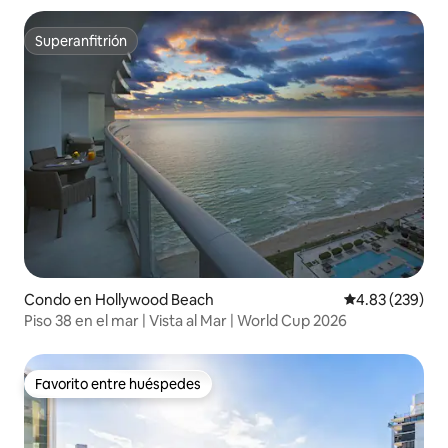
Superanfitrión
Superanfitrión
Condo en Hollywood Beach
Calificación pr
4.83 (239)
Piso 38 en el mar | Vista al Mar | World Cup 2026
Favorito entre huéspedes
Favorito entre huéspedes