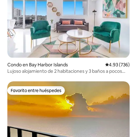
Condo en Bay Harbor Islands
Calificación pr
4.93 (736)
Lujoso alojamiento de 2 habitaciones y 3 baños a pocos
pasos de la playa, con piscina y jacuzzi
Favorito entre huéspedes
Favorito entre huéspedes