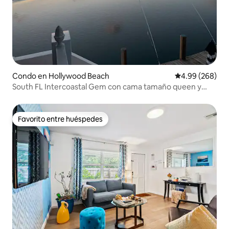
Condo en Hollywood Beach
Calificación pr
4.99 (268)
South FL Intercoastal Gem con cama tamaño queen y
estacionamiento
Favorito entre huéspedes
Favorito entre huéspedes