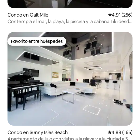
Condo en Galt Mile
Calificación p
4.91 (256)
Contempla el mar, la playa, la piscina y la cabaña Tiki desde
tu almohada
Favorito entre huéspedes
Favorito entre huéspedes
Condo en Sunny Isles Beach
Calificación pr
4.88 (165)
Apartamento de lujo con vistas a la playa y a la ciudad a 5