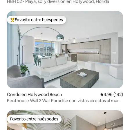
HBH 02 - Playa, sol y diversión en Hollywood, Florida
Favorito entre huéspedes
Favorito entre huéspedes preferido
Condo en Hollywood Beach
Calificación pr
4.96 (142)
Penthouse Wall 2 Wall Paradise con vistas directas al mar
Favorito entre huéspedes
Favorito entre huéspedes