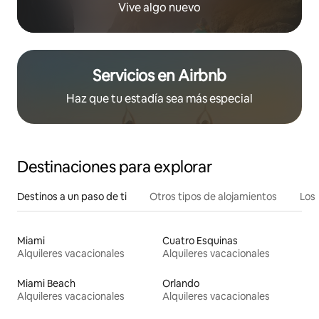
Vive algo nuevo
Servicios en Airbnb
Haz que tu estadía sea más especial
Destinaciones para explorar
Destinos a un paso de ti
Otros tipos de alojamientos
Los 
Miami
Cuatro Esquinas
Alquileres vacacionales
Alquileres vacacionales
Miami Beach
Orlando
Alquileres vacacionales
Alquileres vacacionales