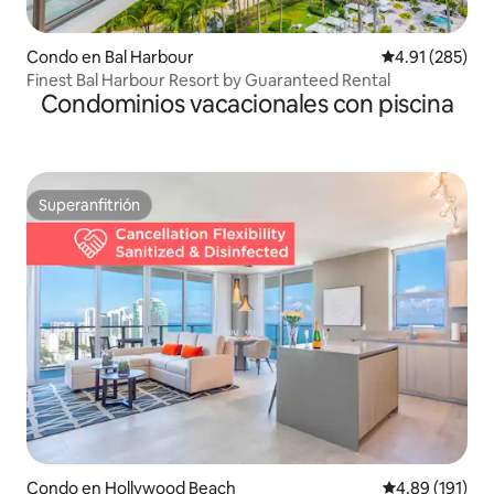
Condo en Bal Harbour
Calificación p
4.91 (285)
Finest Bal Harbour Resort by Guaranteed Rental
Condominios vacacionales con piscina
Superanfitrión
Superanfitrión
Condo en Hollywood Beach
Calificación p
4.89 (191)