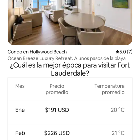
Condo en Hollywood Beach
Calificació
5.0 (7)
Ocean Breeze Luxury Retreat. A unos pasos de la playa
¿Cuál es la mejor época para visitar Fort
Lauderdale?
Mes
Precio
Temperatura
promedio
promedio
Ene
$191 USD
20 °C
Feb
$226 USD
21 °C