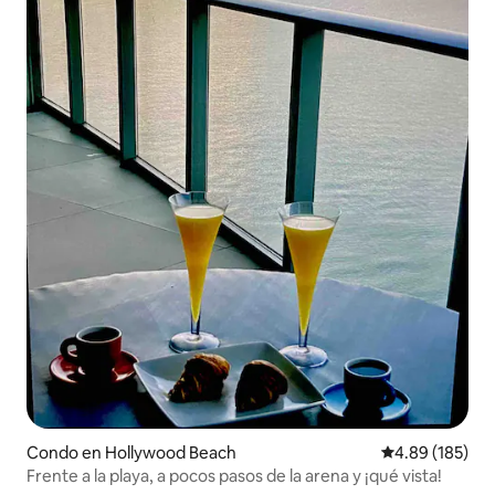
Condo en Hollywood Beach
Calificación pr
4.89 (185)
Frente a la playa, a pocos pasos de la arena y ¡qué vista!