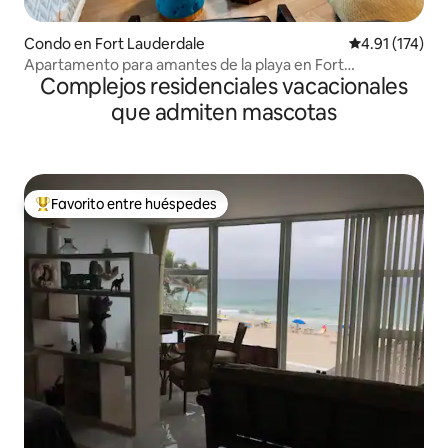
Condo en Fort Lauderdale
Calificación p
4.91 (174)
Apartamento para amantes de la playa en Fort
Complejos residenciales vacacionales
Lauderdale
que admiten mascotas
Favorito entre huéspedes
Favorito entre huéspedes preferido