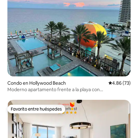
Condo en Hollywood Beach
Calificación p
4.86 (73)
Moderno apartamento frente a la playa con
impresionantes vistas al mar
Favorito entre huéspedes
Favorito entre huéspedes