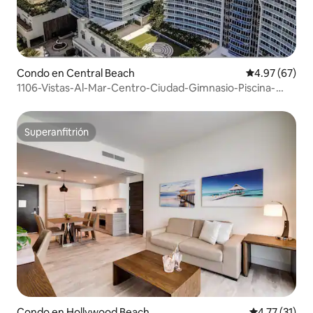
Condo en Central Beach
Calificación p
4.97 (67)
1106-Vistas-Al-Mar-Centro-Ciudad-Gimnasio-Piscina-
Frente-Playa
Superanfitrión
Superanfitrión
Condo en Hollywood Beach
Calificación 
4.77 (31)