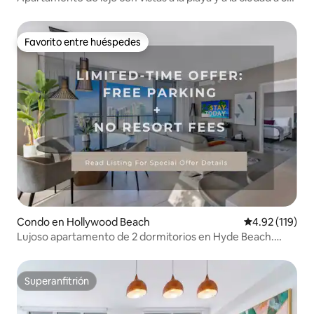
minutos a pie de la playa
Favorito entre huéspedes
Favorito entre huéspedes
Condo en Hollywood Beach
Calificación p
4.92 (119)
Lujoso apartamento de 2 dormitorios en Hyde Beach.
Preciosas vistas.
Superanfitrión
Superanfitrión