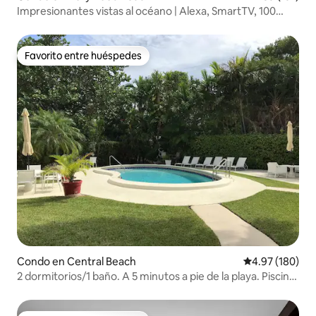
Impresionantes vistas al océano | Alexa, SmartTV, 100
Mbps
Favorito entre huéspedes
Favorito entre huéspedes
Condo en Central Beach
Calificación pr
4.97 (180)
2 dormitorios/1 baño. A 5 minutos a pie de la playa. Piscina
y aparcamiento