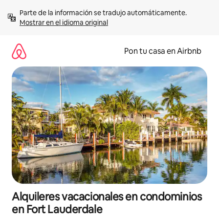
Omite
Parte de la información se tradujo automáticamente. 
el
Mostrar en el idioma original
contenido
Pon tu casa en Airbnb
Alquileres vacacionales en condominios
en Fort Lauderdale