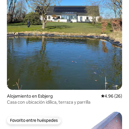
Alojamiento en Esbjerg
Calificación p
4.96 (26)
Casa con ubicación idílica, terraza y parrilla
Favorito entre huéspedes
Favorito entre huéspedes