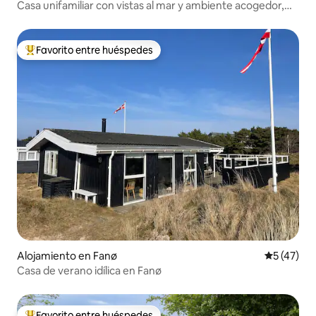
Casa unifamiliar con vistas al mar y ambiente acogedor,
cerca del centro de la ciudad
Favorito entre huéspedes
Favorito entre huéspedes preferido
Alojamiento en Fanø
Calificaci
5 (47)
Casa de verano idílica en Fanø
Favorito entre huéspedes