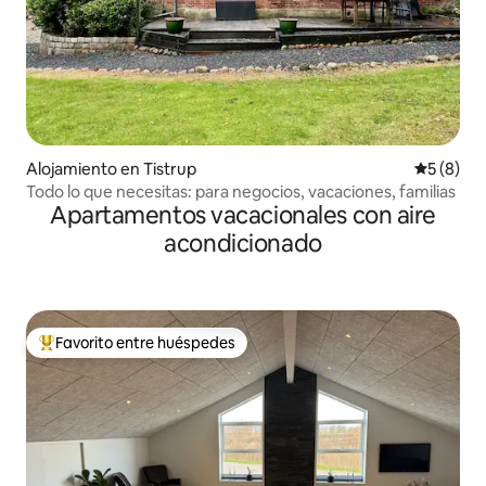
Alojamiento en Tistrup
Calificac
5 (8)
Todo lo que necesitas: para negocios, vacaciones, familias
Apartamentos vacacionales con aire
acondicionado
Favorito entre huéspedes
Favorito entre huéspedes preferido