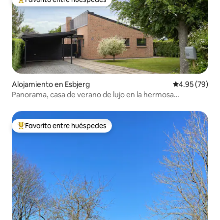
Favorito entre huéspedes preferido
Alojamiento en Esbjerg
Calificación p
4.95 (79)
Panorama, casa de verano de lujo en la hermosa
naturaleza cerca de la playa
Favorito entre huéspedes
Favorito entre huéspedes preferido