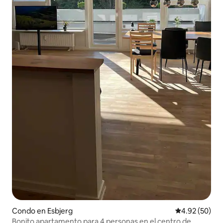
Condo en Esbjerg
Calificación p
4.92 (50)
Bonito apartamento para 4 personas en el centro de