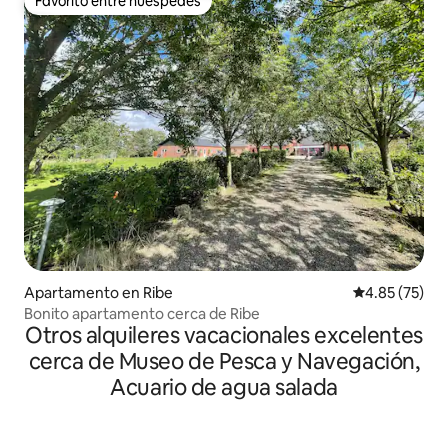
Favorito entre huéspedes
Favorito entre huéspedes
Apartamento en Ribe
Calificación 
4.85 (75)
Bonito apartamento cerca de Ribe
Otros alquileres vacacionales excelentes
cerca de Museo de Pesca y Navegación,
Acuario de agua salada