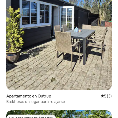
Apartamento en Outrup
Calificac
5 (3)
Bækhuse: un lugar para relajarse