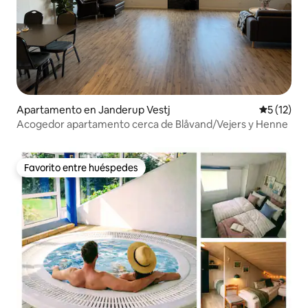
Apartamento en Janderup Vestj
Calificaci
5 (12)
Acogedor apartamento cerca de Blåvand/Vejers y Henne
Favorito entre huéspedes
Favorito entre huéspedes