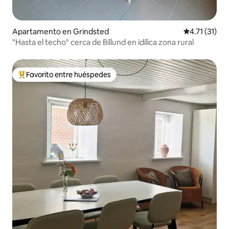
Apartamento en Grindsted
Calificación 
4.71 (31)
"Hasta el techo" cerca de Billund en idílica zona rural
Favorito entre huéspedes
Favorito entre huéspedes preferido