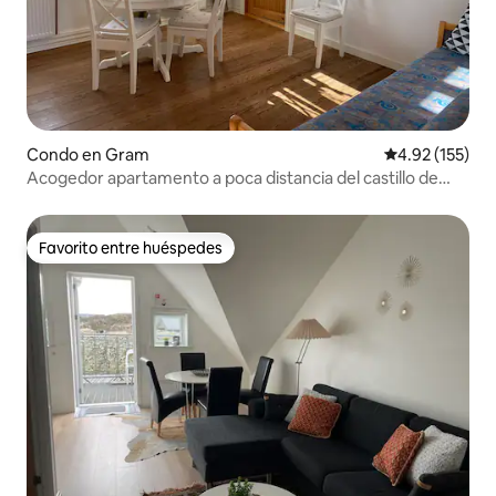
Condo en Gram
Calificación p
4.92 (155)
Acogedor apartamento a poca distancia del castillo de
Gram
Favorito entre huéspedes
Favorito entre huéspedes