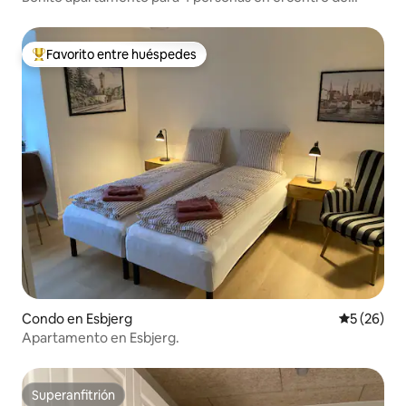
Esbjerg
Favorito entre huéspedes
Favorito entre huéspedes preferido
Condo en Esbjerg
Calificaci
5 (26)
Apartamento en Esbjerg.
Superanfitrión
Superanfitrión