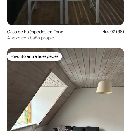
Casa de huéspedes en Fanø
Calificación p
4.92 (36)
Anexo con baño propio
Favorito entre huéspedes
Favorito entre huéspedes