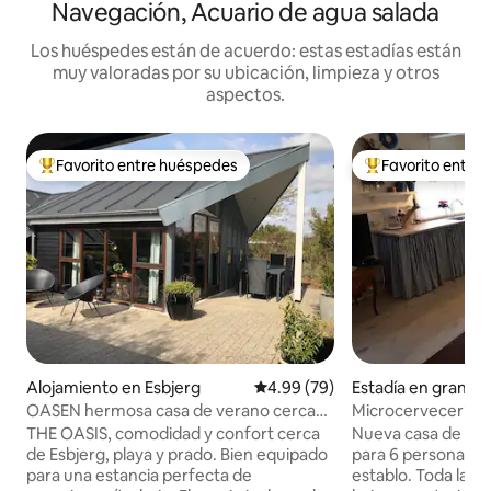
Navegación, Acuario de agua salada
Los huéspedes están de acuerdo: estas estadías están
muy valoradas por su ubicación, limpieza y otros
aspectos.
Favorito entre huéspedes
Favorito entre
Favorito entre huéspedes preferido
Favorito entre hu
Alojamiento en Esbjerg
Calificación promedio: 4.99 de 
4.99 (79)
Estadía en granja
p Vestj
OASEN hermosa casa de verano cerca
Microcervecería y
de Esbjerg, playa y naturaleza
vacacional Vesten
THE OASIS, comodidad y confort cerca
Nueva casa de vac
de Esbjerg, playa y prado. Bien equipado
para 6 personas en 
para una estancia perfecta de
establo. Toda la ca