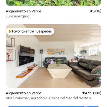
Alojamiento en Varde
Calificaci
5 (16)
Lundagergård
Favorito entre huéspedes
Favorito entre huéspedes preferido
Alojamiento en Varde
Calificación pr
4.99 (100)
Villa luminosa y agradable. Cerca del Mar del Norte y
VardeMidtby