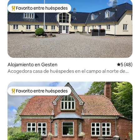
Favorito entre huéspedes
Favorito entre huéspedes preferido
Alojamiento en Gesten
Calificaci
5 (48)
Acogedora casa de huéspedes en el campo al norte de
Vejen
Favorito entre huéspedes
Favorito entre huéspedes preferido