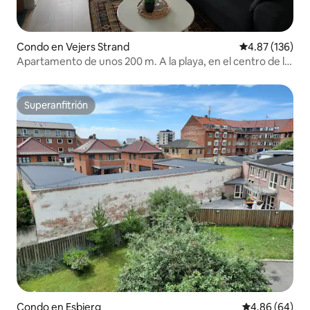
Condo en Vejers Strand
Calificación p
4.87 (136)
Apartamento de unos 200 m. A la playa, en el centro de la
ciudad
Superanfitrión
Superanfitrión
Condo en Esbjerg
Calificación p
4.86 (64)