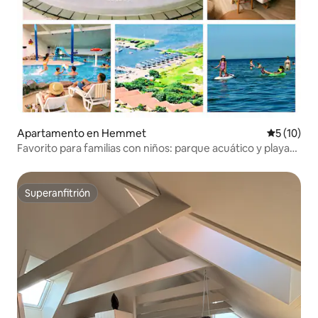
Apartamento en Hemmet
Calificaci
5 (10)
Favorito para familias con niños: parque acuático y playa
gratuitos
Superanfitrión
Superanfitrión