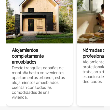
Alojamientos
Nómadas digit
completamente
profesionales 
amueblados
Alojamientos 
profesionales 
Desde tranquilas cabañas de
trabajan a dist
montaña hasta convenientes
espacios de tr
apartamentos urbanos, estos
dedicados.
alojamientos amueblados
cuentan con todos las
comodidades de una
vivienda.