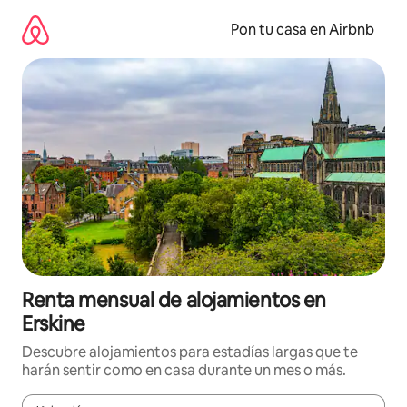
Omite
el
Pon tu casa en Airbnb
contenido
Renta mensual de alojamientos en
Erskine
Descubre alojamientos para estadías largas que te
harán sentir como en casa durante un mes o más.