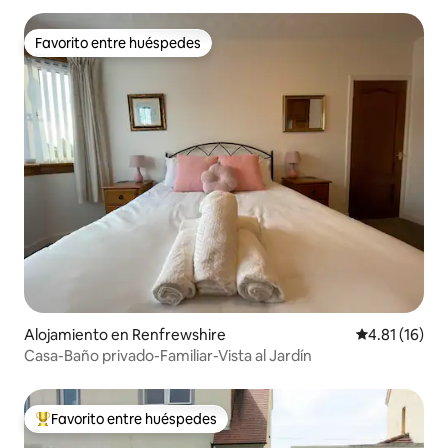
Favorito entre huéspedes
Favorito entre huéspedes
Alojamiento en Renfrewshire
Calificación 
4.81 (16)
Casa-Baño privado-Familiar-Vista al Jardín
Favorito entre huéspedes
Favorito entre huéspedes preferido