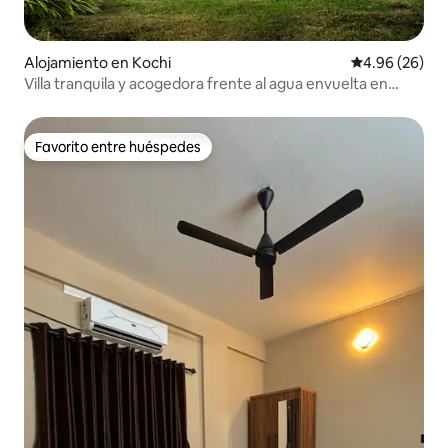
Alojamiento en Kochi
Calificación p
4.96 (26)
Villa tranquila y acogedora frente al agua envuelta en
aguas estancadas
Favorito entre huéspedes
Favorito entre huéspedes