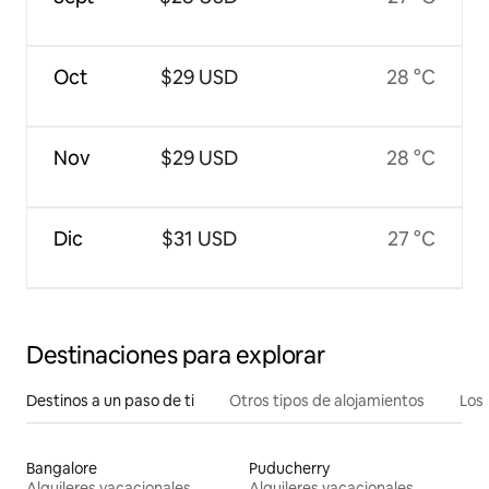
Oct
$29 USD
28 °C
Nov
$29 USD
28 °C
Dic
$31 USD
27 °C
Destinaciones para explorar
Destinos a un paso de ti
Otros tipos de alojamientos
Los 
Bangalore
Puducherry
Alquileres vacacionales
Alquileres vacacionales