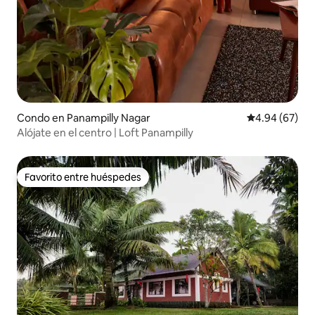
Condo en Panampilly Nagar
Calificación p
4.94 (67)
Alójate en el centro | Loft Panampilly
Favorito entre huéspedes
Favorito entre huéspedes