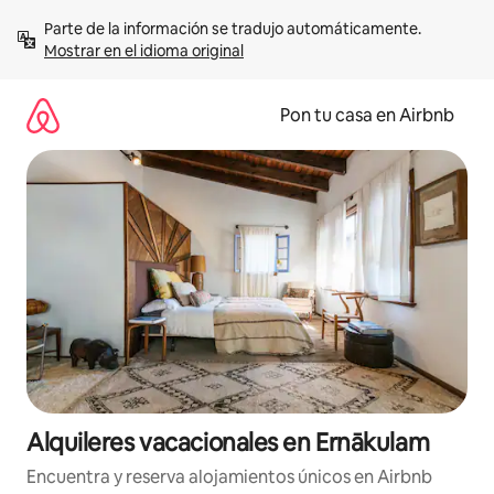
Omite
Parte de la información se tradujo automáticamente. 
el
Mostrar en el idioma original
contenido
Pon tu casa en Airbnb
Alquileres vacacionales en Ernākulam
Encuentra y reserva alojamientos únicos en Airbnb