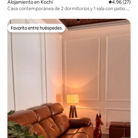
Alojamiento en Kochi
Calificación p
4.96 (27)
Casa contemporánea de 2 dormitorios y 1 sala con patio y
césped en la azotea
Favorito entre huéspedes
Favorito entre huéspedes