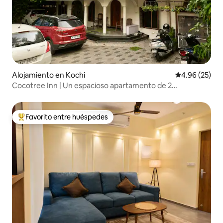
Alojamiento en Kochi
Calificación p
4.96 (25)
Cocotree Inn | Un espacioso apartamento de 2
dormitorios y 1 sala en el primer piso, en Kochi
Favorito entre huéspedes
Favorito entre huéspedes preferido