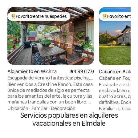
Favorito entre huéspedes
Favorito entre
Favorito entre huéspedes preferido
Favorito entre hu
Alojamiento en Wichita
Calificación promedio: 4.99 de 5
4.99 (177)
Cabaña en Blakely
Escapada de verano fantástica: piscina,
Cabaña en Four-A
jacuzzi, bar clandestino
tamaño king + pri
Bienvenidos a Crestline Ranch. Esta casa
Escápate a esta tr
única de mediados de siglo es perfecta
enclavada en un 
para los amantes del arte, la cultura y las
cuatro acres, que
mañanas tranquilas con un buen libro.
definitiva. Enciend
Tesoros mundanos coleccionados y telas
para una barbacoa 
Ubicación
·
Familiar
·
Decoración
Familiar
·
Ubicació
cálidas marcan la pauta, mientras que un
Servicios populares en alquileres
alrededor de la fo
bar clandestino de estilo folclórico se
niños se diviertan 
vacacionales en Elmdale
esconde detrás de una estantería.
Disfruta de la pes
Durante todo el año, relájese en el
nada en las tranqu
jacuzzi, reúnase junto a la chimenea o
el porche con mos