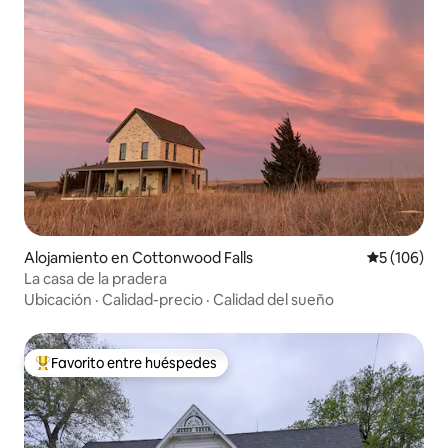
Alojamiento en Cottonwood Falls
Calificació
5 (106)
La casa de la pradera
Ubicación
·
Calidad-precio
·
Calidad del sueño
Favorito entre huéspedes
Favorito entre huéspedes preferido