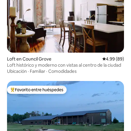
Loft en Council Grove
Calificación p
4.99 (89)
Loft histórico y moderno con vistas al centro de la ciudad
Ubicación
·
Familiar
·
Comodidades
Favorito entre huéspedes
Favorito entre huéspedes preferido