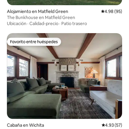
Alojamiento en Matfield Green
Calificación p
4.98 (95)
The Bunkhouse en Matfield Green
Ubicación
·
Calidad-precio
·
Patio trasero
Favorito entre huéspedes
Favorito entre huéspedes
Cabaña en Wichita
Calificación 
4.93 (57)