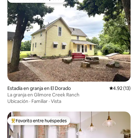
Favorito entre huéspedes
Estadía en granja en El Dorado
Calificación 
4.92 (13)
La granja en Glimore Creek Ranch
Ubicación
·
Familiar
·
Vista
Favorito entre huéspedes
Favorito entre huéspedes preferido