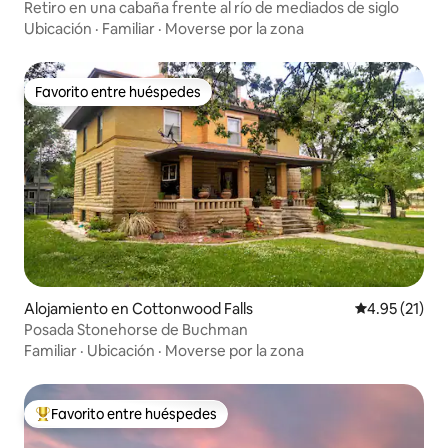
Retiro en una cabaña frente al río de mediados de siglo
Ubicación
·
Familiar
·
Moverse por la zona
Favorito entre huéspedes
Favorito entre huéspedes
Alojamiento en Cottonwood Falls
Calificación 
4.95 (21)
Posada Stonehorse de Buchman
Familiar
·
Ubicación
·
Moverse por la zona
Favorito entre huéspedes
Favorito entre huéspedes preferido