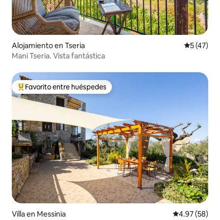
Alojamiento en Tseria
Calificaci
5 (47)
Mani Tseria. Vista fantástica
Favorito entre huéspedes
Favorito entre huéspedes preferido
Villa en Messinia
Calificación p
4.97 (58)