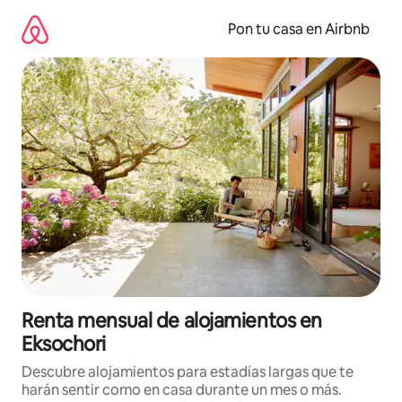
Omite
el
Pon tu casa en Airbnb
contenido
Renta mensual de alojamientos en
Eksochori
Descubre alojamientos para estadías largas que te
harán sentir como en casa durante un mes o más.