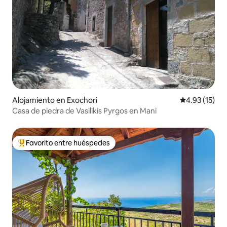
Alojamiento en Exochori
Calificación 
4.93 (15)
Casa de piedra de Vasilikis Pyrgos en Mani
Favorito entre huéspedes
Favorito entre huéspedes preferido