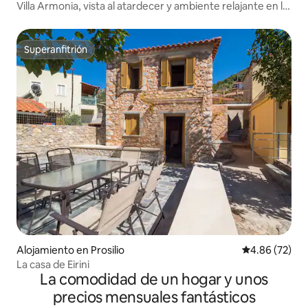
Villa Armonia, vista al atardecer y ambiente relajante en la
playa
Superanfitrión
Superanfitrión
Alojamiento en Prosilio
Calificación p
4.86 (72)
La casa de Eirini
La comodidad de un hogar y unos
precios mensuales fantásticos