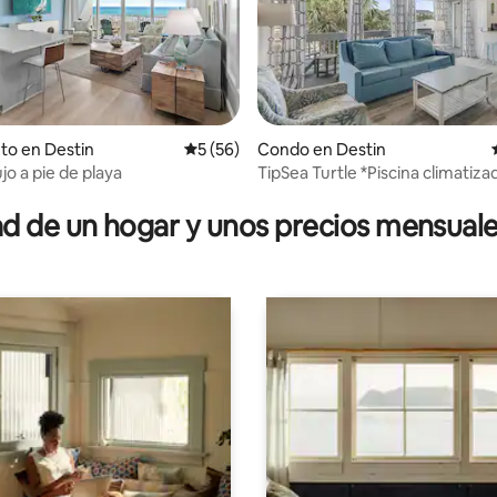
4.95 de 5, 105 reseñas
to en Destin
Calificación promedio: 5 de 5, 56 reseñas
5 (56)
Condo en Destin
ujo a pie de playa
TipSea Turtle *Piscina climatiza
Central Destin
 de un hogar y unos precios mensuale