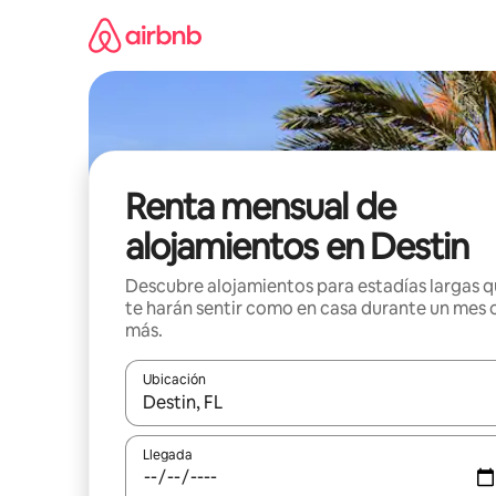
Omite
el
contenido
Renta mensual de
alojamientos en Destin
Descubre alojamientos para estadías largas 
te harán sentir como en casa durante un mes 
más.
Ubicación
Cuando los resultados estén disponibles, navega co
Llegada