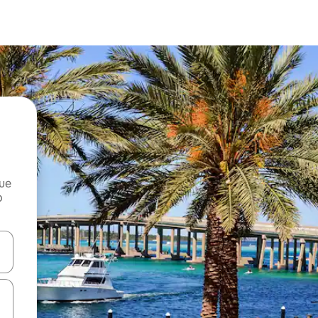
que
o
n las teclas de flecha hacia arriba y hacia abajo o explora con el tact