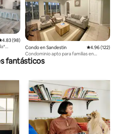
Calificación promedio: 4.83 de 5, 98 reseñas
4.83 (98)
da*
Condo en Sandestin
Calificación promedio: 
4.96 (122)
Condominio apto para familias en
s fantásticos
Sandestin