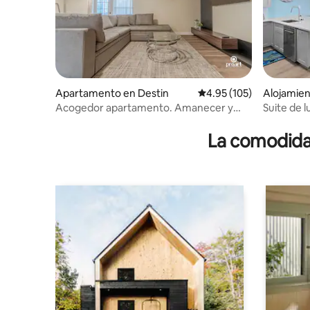
Apartamento en Destin
Calificación promedio: 
4.95 (105)
Alojamien
Acogedor apartamento. Amanecer y
Suite de l
atardecer
La comodidad