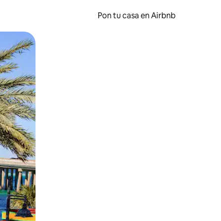
Pon tu casa en Airbnb
o o desliza el dedo.