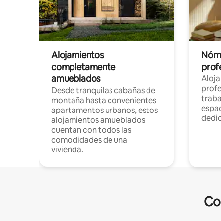
Alojamientos
Nóma
completamente
profe
amueblados
Aloj
profe
Desde tranquilas cabañas de
traba
montaña hasta convenientes
espac
apartamentos urbanos, estos
dedi
alojamientos amueblados
cuentan con todos las
comodidades de una
vivienda.
Co