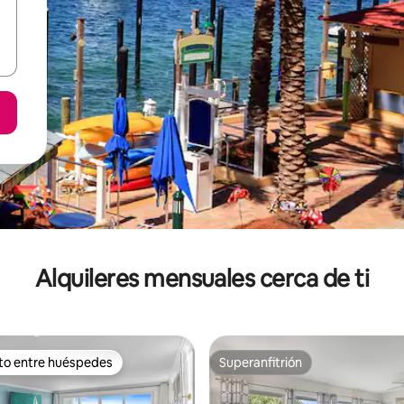
Alquileres mensuales cerca de ti
ito entre huéspedes
Superanfitrión
 entre huéspedes preferido
Superanfitrión