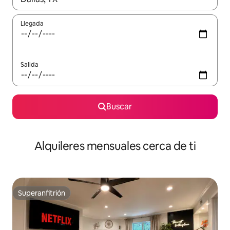
Llegada
Salida
Buscar
Alquileres mensuales cerca de ti
Superanfitrión
Superanfitrión