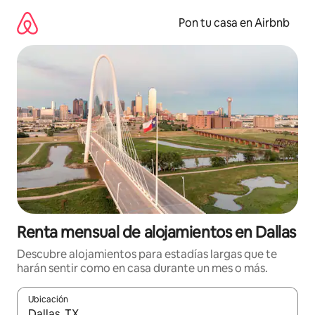
Omite
el
Pon tu casa en Airbnb
contenido
Renta mensual de alojamientos en Dallas
Descubre alojamientos para estadías largas que te
harán sentir como en casa durante un mes o más.
Ubicación
Cuando los resultados estén disponibles, navega con las teclas d