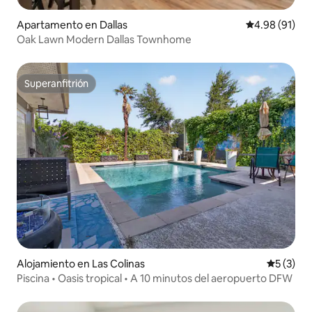
Apartamento en Dallas
Calificación 
4.98 (91)
Oak Lawn Modern Dallas Townhome
Superanfitrión
Superanfitrión
Alojamiento en Las Colinas
Calificac
5 (3)
Piscina • Oasis tropical • A 10 minutos del aeropuerto DFW