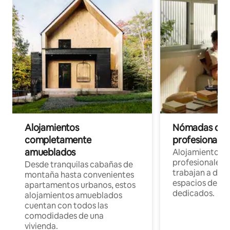
Alojamientos
Nómadas digit
completamente
profesionales 
amueblados
Alojamientos 
profesionales 
Desde tranquilas cabañas de
trabajan a dist
montaña hasta convenientes
espacios de tr
apartamentos urbanos, estos
dedicados.
alojamientos amueblados
cuentan con todos las
comodidades de una
vivienda.