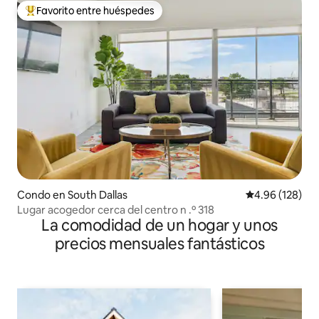
Favorito entre huéspedes
Favorito entre huéspedes preferido
Condo en South Dallas
Calificación pr
4.96 (128)
Lugar acogedor cerca del centro n .º 318
La comodidad de un hogar y unos
precios mensuales fantásticos