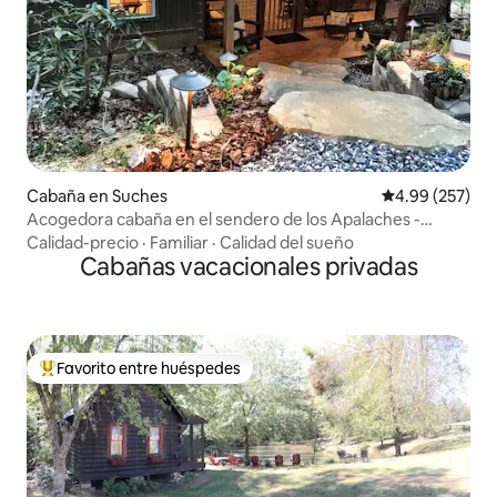
Cabaña en Suches
Calificación pr
4.99 (257)
Acogedora cabaña en el sendero de los Apalaches -
Suches - Woody Gap
Calidad-precio
·
Familiar
·
Calidad del sueño
Cabañas vacacionales privadas
Favorito entre huéspedes
Favorito entre huéspedes preferido