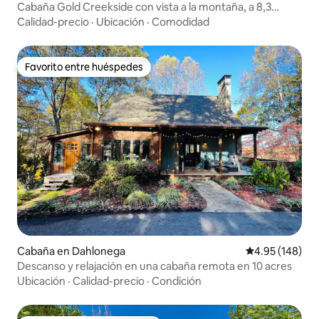
Cabaña Gold Creekside con vista a la montaña, a 8,3
minutos de la ciudad
Calidad-precio
·
Ubicación
·
Comodidad
Favorito entre huéspedes
Favorito entre huéspedes
Cabaña en Dahlonega
Calificación pr
4.95 (148)
Descanso y relajación en una cabaña remota en 10 acres
Ubicación
·
Calidad-precio
·
Condición