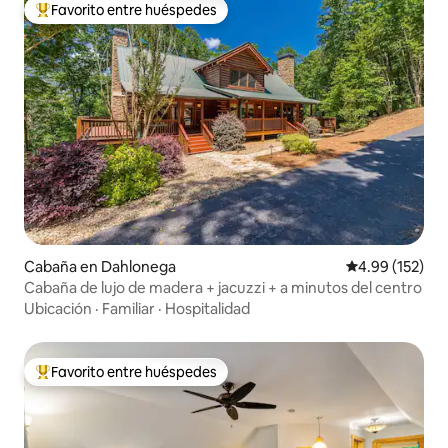
Favorito entre huéspedes
Favorito entre huéspedes preferido
Cabaña en Dahlonega
Calificación p
4.99 (152)
Cabaña de lujo de madera + jacuzzi + a minutos del centro
Ubicación
·
Familiar
·
Hospitalidad
Favorito entre huéspedes
Favorito entre huéspedes preferido