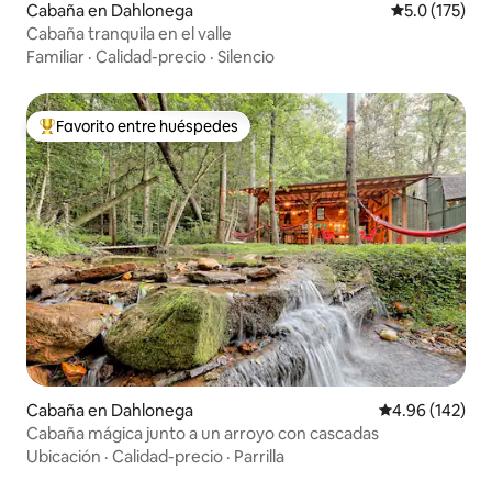
Cabaña en Dahlonega
Calificación 
5.0 (175)
Cabaña tranquila en el valle
Familiar
·
Calidad-precio
·
Silencio
Favorito entre huéspedes
Favorito entre huéspedes preferido
Cabaña en Dahlonega
Calificación pr
4.96 (142)
Cabaña mágica junto a un arroyo con cascadas
Ubicación
·
Calidad-precio
·
Parrilla