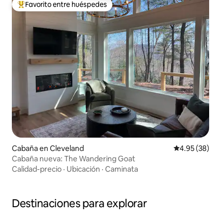
Favorito entre huéspedes
Favorito entre huéspedes preferido
Cabaña en Cleveland
Calificación p
4.95 (38)
Cabaña nueva: The Wandering Goat
Calidad-precio
·
Ubicación
·
Caminata
Destinaciones para explorar