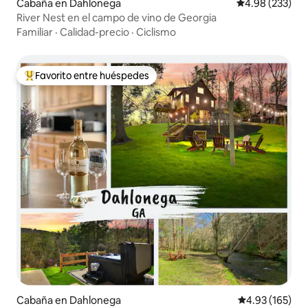
Cabaña en Dahlonega
Calificación pr
4.98 (233)
River Nest en el campo de vino de Georgia
Familiar
·
Calidad-precio
·
Ciclismo
Favorito entre huéspedes
Favorito entre huéspedes preferido
Cabaña en Dahlonega
Calificación p
4.93 (165)