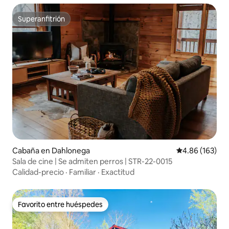
Superanfitrión
Superanfitrión
Cabaña en Dahlonega
Calificación pr
4.86 (163)
Sala de cine | Se admiten perros | STR-22-0015
Calidad-precio
·
Familiar
·
Exactitud
Favorito entre huéspedes
Favorito entre huéspedes