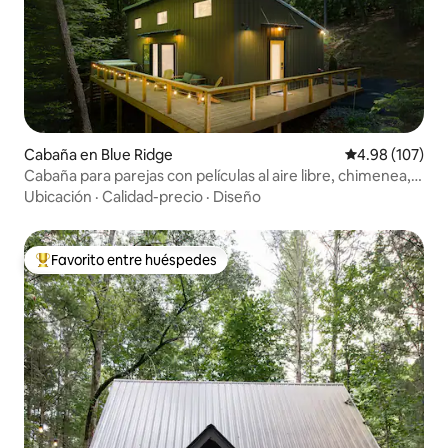
Cabaña en Blue Ridge
Calificación pr
4.98 (107)
Cabaña para parejas con películas al aire libre, chimenea,
jacuzzi
Ubicación
·
Calidad-precio
·
Diseño
Favorito entre huéspedes
Favorito entre huéspedes preferido