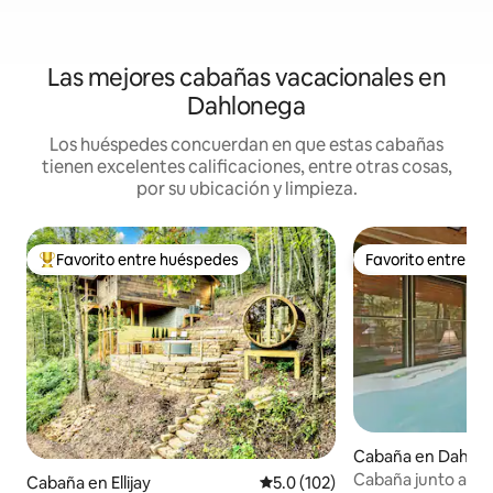
Las mejores cabañas vacacionales en
Dahlonega
Los huéspedes concuerdan en que estas cabañas
tienen excelentes calificaciones, entre otras cosas,
por su ubicación y limpieza.
Favorito entre huéspedes
Favorito entre h
Favorito entre huéspedes preferido
Favorito entre h
Cabaña en Dahlo
Cabaña junto al ar
Cabaña en Ellijay
Calificación promedio: 5.0 de 5
5.0 (102)