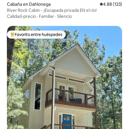
Cabaña en Dahlonega
Calificación p
4.88 (123)
River Rock Cabin - ¡Escapada privada EN el río!
Calidad-precio
·
Familiar
·
Silencio
Favorito entre huéspedes
Favorito entre huéspedes preferido