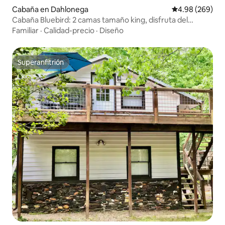
Cabaña en Dahlonega
Calificación pr
4.98 (269)
Cabaña Bluebird: 2 camas tamaño king, disfruta del
senderismo, bodegas
Familiar
·
Calidad-precio
·
Diseño
Superanfitrión
Superanfitrión