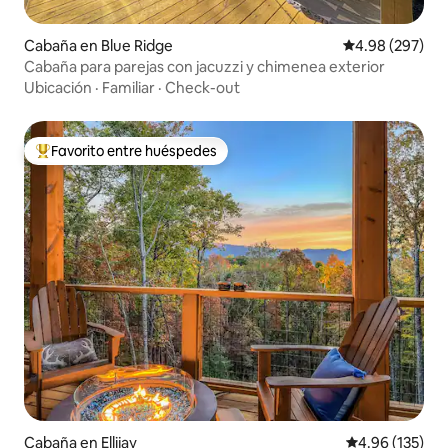
Cabaña en Blue Ridge
Calificación pr
4.98 (297)
Cabaña para parejas con jacuzzi y chimenea exterior
Ubicación
·
Familiar
·
Check-out
Favorito entre huéspedes
Favorito entre huéspedes preferido
Cabaña en Ellijay
Calificación p
4.96 (135)