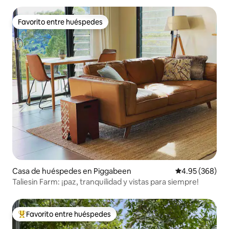
Favorito entre huéspedes
Favorito entre huéspedes
Casa de huéspedes en Piggabeen
Calificación pr
4.95 (368)
Taliesin Farm: ¡paz, tranquilidad y vistas para siempre!
Favorito entre huéspedes
Favorito entre huéspedes preferido