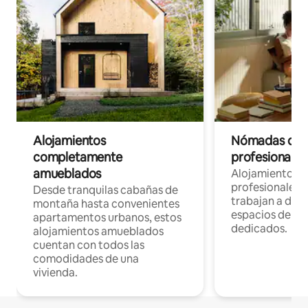
Alojamientos
Nómadas digit
completamente
profesionales 
amueblados
Alojamientos 
profesionales 
Desde tranquilas cabañas de
trabajan a dist
montaña hasta convenientes
espacios de tr
apartamentos urbanos, estos
dedicados.
alojamientos amueblados
cuentan con todos las
comodidades de una
vivienda.