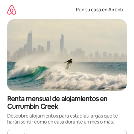
Omite
el
Pon tu casa en Airbnb
contenido
Renta mensual de alojamientos en
Currumbin Creek
Descubre alojamientos para estadías largas que te
harán sentir como en casa durante un mes o más.