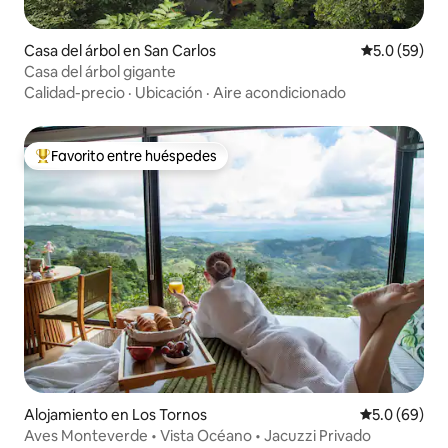
Casa del árbol en San Carlos
Calificación
5.0 (59)
Casa del árbol gigante
Calidad-precio
·
Ubicación
·
Aire acondicionado
Favorito entre huéspedes
Favorito entre huéspedes preferido
Alojamiento en Los Tornos
Calificación
5.0 (69)
Aves Monteverde • Vista Océano • Jacuzzi Privado