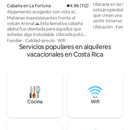
Ubicada en las lad
Cabaña en La Fortuna
Calificación promedio: 4.96 de 5
4.96 (112)
esta propiedad es
Alojamiento acogedor con vista al
que crean una barr
volcán: casa triangular con jacuzzi y
Mañanas impresionantes frente al
sentir inmerso en 
terraza
volcán Arenal 🌋 Esta llamativa cabaña
pájaros y el viento
Ubicación
·
Familia
alpina fue diseñada para aquellos que
para descansar, me
anhelan algo inolvidable. Ubicada justo
cuerpo con energía nat
enfrente del majestuoso volcán Arenal,
Familiar
·
Calidad-precio
·
Wifi
tiene capacidad p
la vista no es solo pintoresca, es
Servicios populares en alquileres
ideal para familias y parej
cinematográfica. Construida bajo las
vacacionales en Costa Rica
km del Parque Nac
líneas atrevidas de la arquitectura
Está cerca de una
moderna de diseño negro, la cabaña
restaurantes, tien
combina un estilo elegante con una
gasolinera y tiend
calidez acogedora, ofreciendo un
Desde el aeropuer
equilibrio único entre diseño y
encuentra a 40 mi
naturaleza. En LAVA Homes puedes
disfrutar de una bañera de hidromasaje
privada, ventanas panorámicas y un
salón con una red suspendida.
Cocina
Wifi