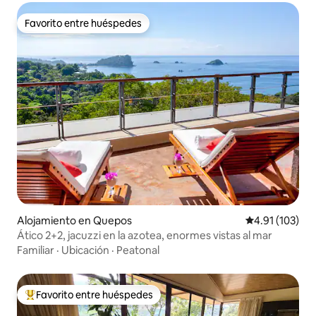
Favorito entre huéspedes
Favorito entre huéspedes
Alojamiento en Quepos
Calificación p
4.91 (103)
Ático 2+2, jacuzzi en la azotea, enormes vistas al mar
Familiar
·
Ubicación
·
Peatonal
Favorito entre huéspedes
Favorito entre huéspedes preferido