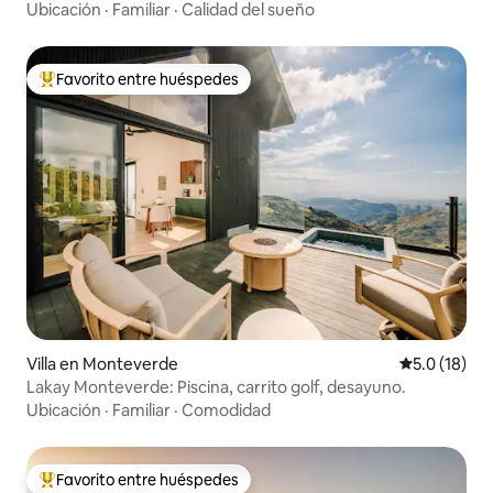
Ubicación
·
Familiar
·
Calidad del sueño
Favorito entre huéspedes
Favorito entre huéspedes preferido
Villa en Monteverde
Calificación
5.0 (18)
Lakay Monteverde: Piscina, carrito golf, desayuno.
Ubicación
·
Familiar
·
Comodidad
Favorito entre huéspedes
Favorito entre huéspedes preferido