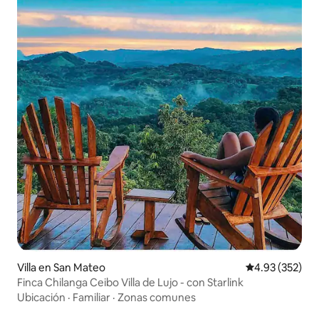
Villa en San Mateo
Calificación pr
4.93 (352)
Finca Chilanga Ceibo Villa de Lujo - con Starlink
Ubicación
·
Familiar
·
Zonas comunes