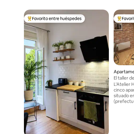
Favorito entre huéspedes
Favor
Favorito entre huéspedes preferido
Favorito
Apartame
El taller d
L'Atelier
cinco apar
situado en
(prefectu
se encuent
interior.
industria
incluye u
nevera co