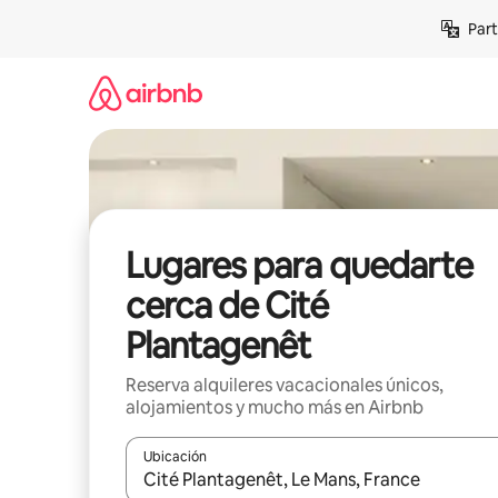
Omite
Part
el
contenido
Lugares para quedarte
cerca de Cité
Plantagenêt
Reserva alquileres vacacionales únicos,
alojamientos y mucho más en Airbnb
Ubicación
Cuando los resultados estén disponibles, navega co