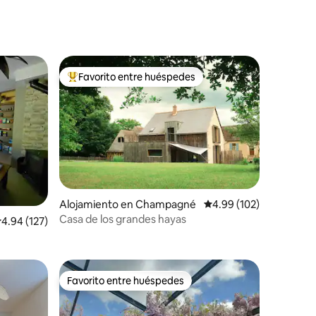
Favorito entre huéspedes
Favorito entre huéspedes preferido
Alojamiento en Champagné
Calificación promedio: 
4.99 (102)
Casa de los grandes hayas
alificación promedio: 4.94 de 5, 127 reseñas
4.94 (127)
Favorito entre huéspedes
rido
Favorito entre huéspedes