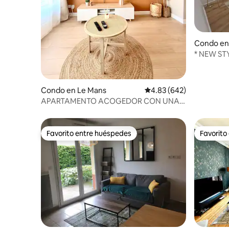
Condo en
* NEW STY
*
Condo en Le Mans
Calificación promedio: 
4.83 (642)
APARTAMENTO ACOGEDOR CON UNA
UBICACIÓN IDEAL
Favorito entre huéspedes
Favorito
Favorito entre huéspedes
Favorito