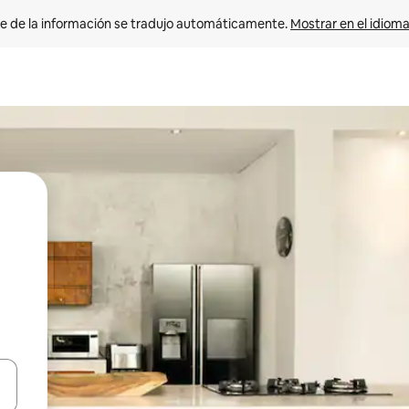
e de la información se tradujo automáticamente. 
Mostrar en el idioma
n las teclas de flecha hacia arriba y hacia abajo o explora con el tact