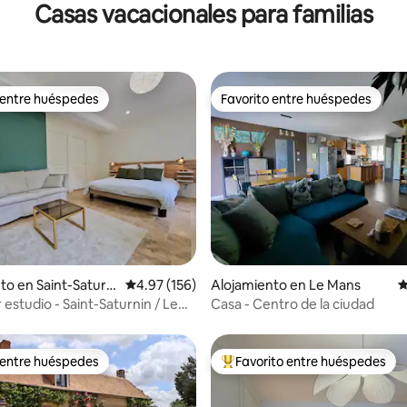
Casas vacacionales para familias
residencia moderna.
 entre huéspedes
Favorito entre huéspedes
 entre huéspedes
Favorito entre huéspedes
4.86 de 5, 404 reseñas
to en Saint-Saturni
Calificación promedio: 4.97 de 5, 156 reseñas
4.97 (156)
Alojamiento en Le Mans
C
estudio - Saint-Saturnin / Le
Casa - Centro de la ciudad
 entre huéspedes
Favorito entre huéspedes
 entre huéspedes
Favorito entre huéspedes prefe