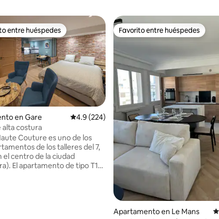
ito entre huéspedes
Favorito entre huéspedes
 entre huéspedes preferido
Favorito entre huéspedes
nto en Gare
Calificación promedio: 4.9 de 5, 224 reseñas
4.9 (224)
e alta costura
 Haute Couture es uno de los
tamentos de los talleres del 7,
 el centro de la ciudad
ra). El apartamento de tipo T1
ra en la planta baja de un patio
 Renovado con un aspecto
l, decoración refinada que
na zona de cocina con horno,
Apartamento en Le Mans
C
n congelador, placas de