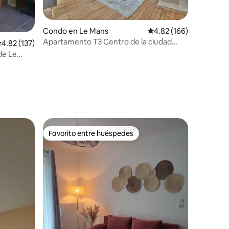
Condo en Le Mans
Calificación promedio: 
4.82 (166)
Apartamento T3 Centro de la ciudad
alificación promedio: 4.82 de 5, 137 reseñas
4.82 (137)
jardín de las plantas
de Le
Favorito entre huéspedes
Favorito entre huéspedes