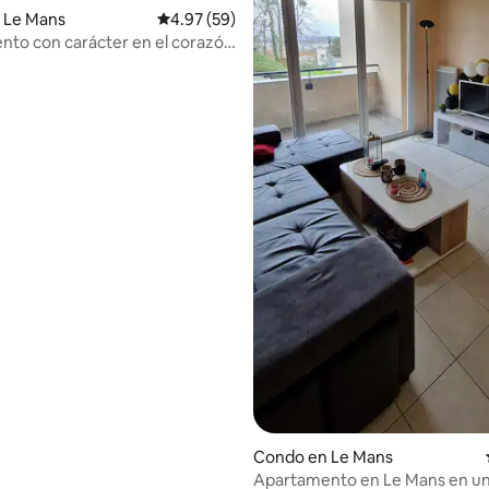
4.79 de 5, 107 reseñas
 Le Mans
Calificación promedio: 4.97 de 5, 59 reseñas
4.97 (59)
to con carácter en el corazón
ad - 88 m2
Condo en Le Mans
Apartamento en Le Mans en u