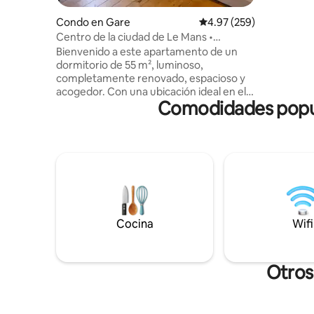
inducción
hervidor 
Condo en Gare
Calificación promedio: 
4.97 (259)
sillones, 
Centro de la ciudad de Le Mans •
baño con 
Apartamento luminoso e independiente
Bienvenido a este apartamento de un
escritori
dormitorio de 55 m², luminoso,
sitio web.
completamente renovado, espacioso y
acogedor. Con una ubicación ideal en el
Comodidades popula
centro de la ciudad, a solo unos pasos de
la prefectura y a menos de 10 minutos a
pie de la estación de tren, es perfecto
para un viaje de negocios o una escapada
romántica. En el interior, encontrarás: •
Una gran sala de estar con una cocina
totalmente equipada. • Un dormitorio
con cama tamaño queen y un área de
escritorio. • un vestidor/lavandería • un
Cocina
Wifi
baño y un inodoro separado • Wifi de
fibra óptica.
Otros