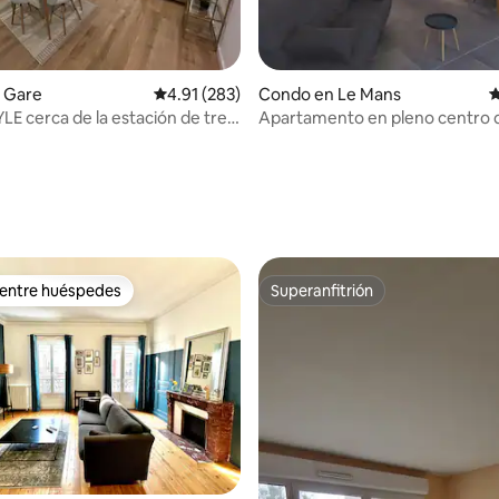
 Gare
Calificación promedio: 4.91 de 5, 283 reseñas
4.91 (283)
Condo en Le Mans
C
LE cerca de la estación de tren
Apartamento en pleno centro 
Mans
4.83 de 5, 642 reseñas
 entre huéspedes
Superanfitrión
 entre huéspedes
Superanfitrión