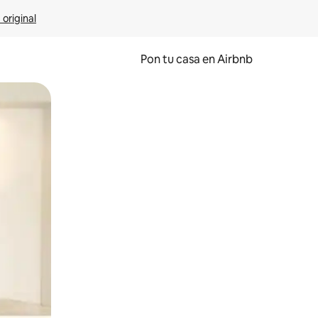
 original
Pon tu casa en Airbnb
o o desliza el dedo.