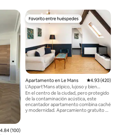
Apartam
Favorito entre huéspedes
Superanf
Favorito entre huéspedes
Superanf
aire aco
/ patio in
Descubra
apartamen
ciudad ce
Completa
un dormi
cómoda sa
equipada
apartamen
disfrutar
Apartamento en Le Mans
Calificación promedio: 
4.93 (420)
pequeño 
Convenie
L'Appart'Mans atípico, lujoso y bien
muchos r
ubicado
En el centro de la ciudad, pero protegido
comestib
de la contaminación acústica, este
es una op
encantador apartamento combina caché
ciudad.
y modernidad. Aparcamiento gratuito en
todas las calles circundantes,
aparcamiento de pago (1 € por la franja
horaria de 19:00 a 7:00) a pocos metros,
alificación promedio: 4.84 de 5, 100 reseñas
4.84 (100)
parada de tranvía a 3 minutos a pie.