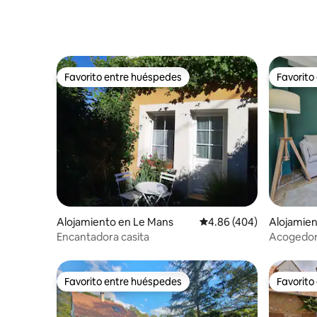
Favorito entre huéspedes
Favorito
Favorito entre huéspedes
Favorito
Alojamiento en Le Mans
Calificación promedio: 
4.86 (404)
Alojamien
n
Encantadora casita
Acogedor 
Mans
Favorito entre huéspedes
Favorito
Favorito entre huéspedes
Favorito