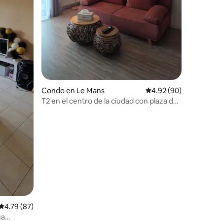
Condo en Le Mans
Calificación promedio:
4.92 (90)
T2 en el centro de la ciudad con plaza de
aparcamiento privada
Calificación promedio: 4.79 de 5, 87 reseñas
4.79 (87)
na