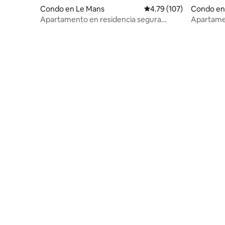
Condo en Le Mans
Calificación promedio: 
4.79 (107)
Condo en
Apartamento en residencia segura
Apartamen
circuito 2 km
de la ciud