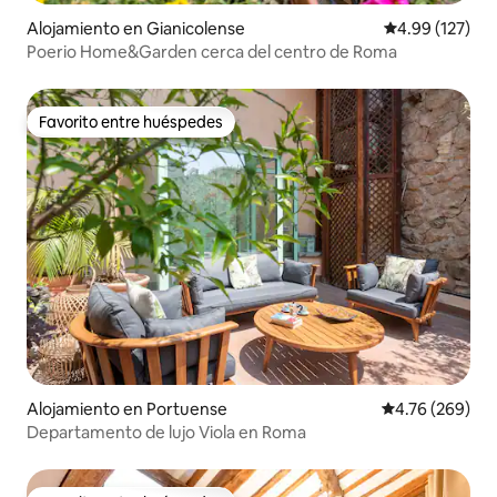
Alojamiento en Gianicolense
Calificación p
4.99 (127)
Poerio Home&Garden cerca del centro de Roma
Favorito entre huéspedes
Favorito entre huéspedes
Alojamiento en Portuense
Calificación pr
4.76 (269)
Departamento de lujo Viola en Roma