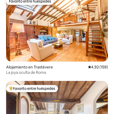
Favorito entre huéspedes
Favorito entre huéspedes
Alojamiento en Trastévere
Calificación p
4.92 (159)
La joya oculta de Roma
Favorito entre huéspedes
Favorito entre huéspedes preferido