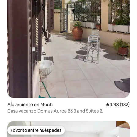
Alojamiento en Monti
Calificación p
4.98 (132)
Casa vacanze Domus Aurea B&B and Suites 2.
Favorito entre huéspedes
Favorito entre huéspedes