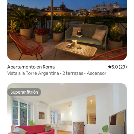
Apartamento en Roma
Calificación
5.0 (29)
Vista a la Torre Argentina • 2 terrazas • Ascensor
Superanfitrión
Superanfitrión