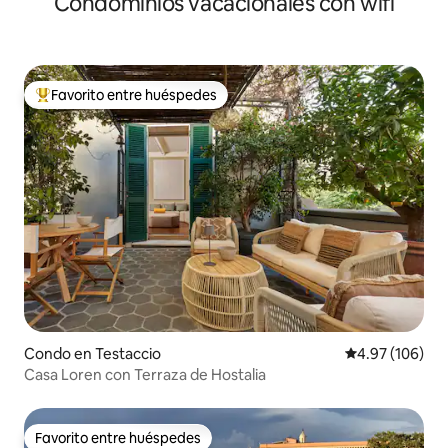
Condominios vacacionales con wifi
Favorito entre huéspedes
Favorito entre huéspedes preferido
Condo en Testaccio
Calificación pr
4.97 (106)
Casa Loren con Terraza de Hostalia
Favorito entre huéspedes
Favorito entre huéspedes