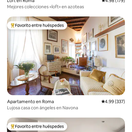
Loft en Roma
Calificación pr
4.98 (179)
Mejores colecciones «loft» en azoteas
Favorito entre huéspedes
Favorito entre huéspedes preferido
Apartamento en Roma
Calificación pr
4.99 (337)
Lujosa casa con ángeles en Navona
Favorito entre huéspedes
Favorito entre huéspedes preferido