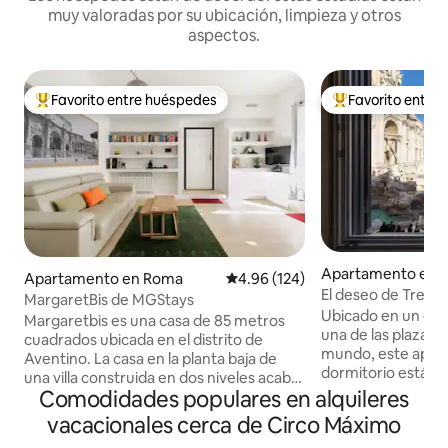
muy valoradas por su ubicación, limpieza y otros
aspectos.
Favorito entre huéspedes
Favorito entre
Favorito entre huéspedes preferido
Favorito entre hu
Apartamento en T
Apartamento en Roma
Calificación promedio: 4.96 de 5
4.96 (124)
El deseo de Trevi:
MargaretBis de MGStays
de la Fontana de T
Ubicado en un edif
Margaretbis es una casa de 85 metros
una de las plazas
cuadrados ubicada en el distrito de
mundo, este apar
Aventino. La casa en la planta baja de
dormitorio está si
una villa construida en dos niveles acaba
y cuenta con com
Comodidades populares en alquileres
de ser renovada. Tiene dos dormitorios,
un envidiable pati
dos baños, una sala de estar con cocina
vacacionales cerca de Circo Máximo
al aire libre. Ideal
equipada y un pequeño jardín privado.