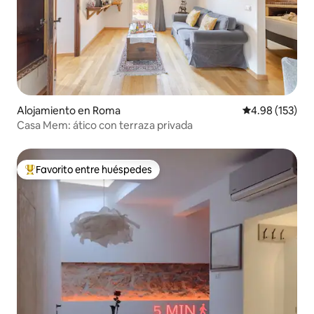
Alojamiento en Roma
Calificación p
4.98 (153)
Casa Mem: ático con terraza privada
Favorito entre huéspedes
Favorito entre huéspedes preferido