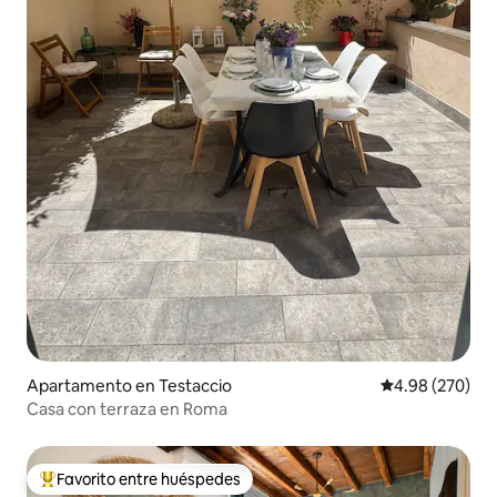
Apartamento en Testaccio
Calificación pr
4.98 (270)
Casa con terraza en Roma
Favorito entre huéspedes
Favorito entre huéspedes preferido