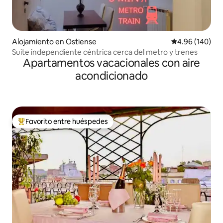
Alojamiento en Ostiense
Calificación pr
4.96 (140)
Suite independiente céntrica cerca del metro y trenes
Apartamentos vacacionales con aire
acondicionado
Favorito entre huéspedes
Favorito entre huéspedes preferido