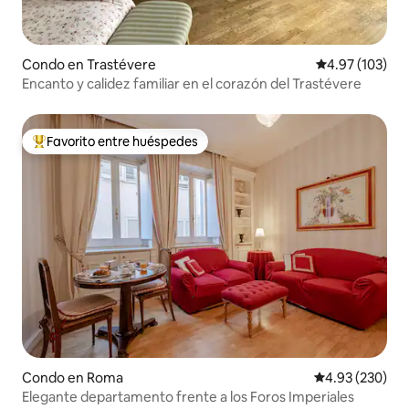
Condo en Trastévere
Calificación p
4.97 (103)
Encanto y calidez familiar en el corazón del Trastévere
Favorito entre huéspedes
Favorito entre huéspedes preferido
Condo en Roma
Calificación pr
4.93 (230)
Elegante departamento frente a los Foros Imperiales