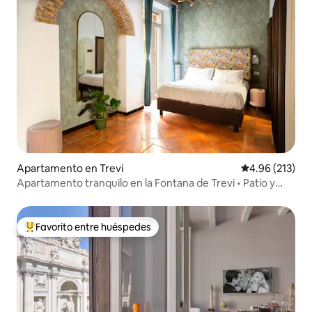
Apartamento en Trevi
Calificación p
4.96 (213)
Apartamento tranquilo en la Fontana de Trevi • Patio y
patio
Favorito entre huéspedes
Favorito entre huéspedes preferido