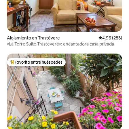
Alojamiento en Trastévere
Calificación pr
4.96 (285)
«La Torre Suite Trastevere»: encantadora casa privada
Favorito entre huéspedes
Favorito entre huéspedes preferido