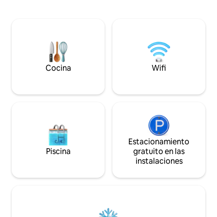
pequeñas, el apa
Tiene una decoración completa simple y
un sistema de air
“esencial”. Margaretbis es un
primera categoría 
departamento de 85 metros cuadrados
habitaciones, un 
ubicado en el distrito de Aventino. Está
inalámbrico en var
en la planta baja de una casa de dos
baño de vapor y una bañe
niveles, que acaba de ser renovada. Hay
puerta principal p
dos dormitorios, dos baños, sala de
sumergirte en el 
estar, cocina equipada y un pequeño
Cocina
Wifi
centro de la ciuda
jardín privado. Está completamente
amueblado con un gusto sobrio y
esencial. Comienza con la experiencia
Aventina, la mítica colina de la fundación
de Roma, y admira su jardín de rosas, el
jardín de naranjos y las muchas iglesias,
luego aprovecha la proximidad a los
principales monumentos de la ciudad y
Estacionamiento
llega a ellos a pie con un agradable
Piscina
gratuito en las
paseo. Los destinos turísticos de la
instalaciones
colina, que por la noche, bajo la luz tenue
de las farolas, proyectan sus
encantadoras formas, están a poca
distancia unos de otros; por nombrar
solo algunos: la Basílica de Santa Sabina
del siglo V, la iglesia de Sant 'Alessio que