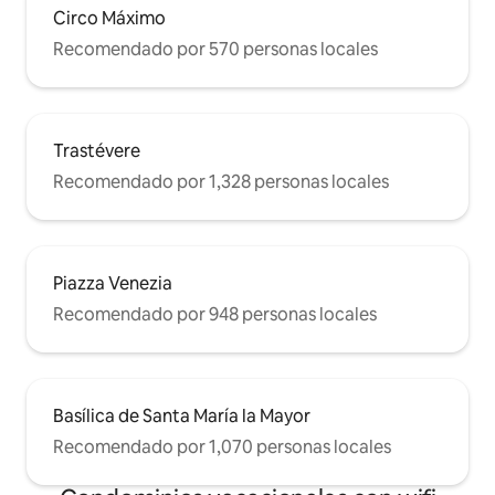
Margaretbis; el Coliseo a 1,7 kilómetros, a
Circo Máximo
850 metros del Circo Massimo, a 1,8
kilómetros de la plaza Venice, a 1 km de
Recomendado por 570 personas locales
la plaza Bocca della Verita, a 1,9 km. Fori
Imperiali.
Trastévere
Recomendado por 1,328 personas locales
Piazza Venezia
Recomendado por 948 personas locales
Basílica de Santa María la Mayor
Recomendado por 1,070 personas locales