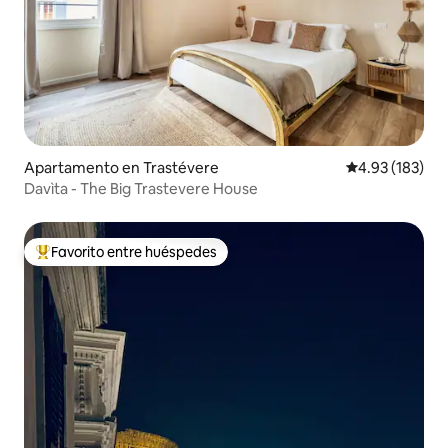
Apartamento en Trastévere
Calificación p
4.93 (183)
Davìta - The Big Trastevere House
Favorito entre huéspedes
Favorito entre huéspedes preferido