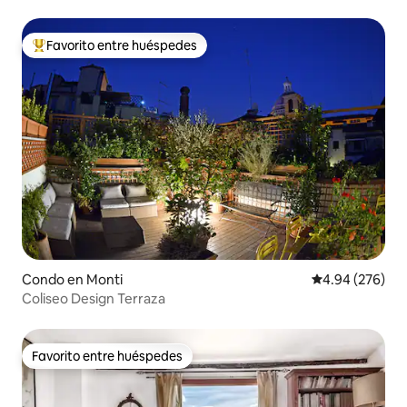
Favorito entre huéspedes
Favorito entre huéspedes preferido
Condo en Monti
Calificación pr
4.94 (276)
Coliseo Design Terraza
Favorito entre huéspedes
Favorito entre huéspedes