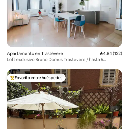
Apartamento en Trastévere
Calificación p
4.84 (122)
Loft exclusivo Bruno Domus Trastevere / hasta 5
personas
Favorito entre huéspedes
Favorito entre huéspedes preferido