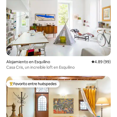
Alojamiento en Esquilino
Calificación p
4.89 (99)
Casa Cris, un increíble loft en Esquilino
Favorito entre huéspedes
Favorito entre huéspedes preferido