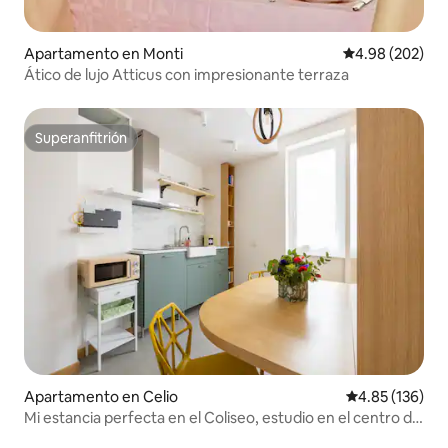
Apartamento en Monti
Calificación pr
4.98 (202)
Ático de lujo Atticus con impresionante terraza
Superanfitrión
Superanfitrión
Apartamento en Celio
Calificación p
4.85 (136)
Mi estancia perfecta en el Coliseo, estudio en el centro de
Roma