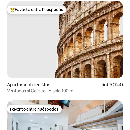
Favorito entre huéspedes
Favorito entre huéspedes preferido
Apartamento en Monti
Calificación p
4.9 (744)
Ventanas al Coliseo · A solo 100 m
Favorito entre huéspedes
Favorito entre huéspedes