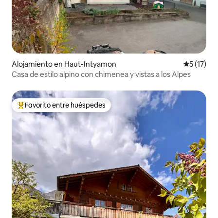
Alojamiento en Haut-Intyamon
Calificaci
5 (17)
Casa de estilo alpino con chimenea y vistas a los Alpes
Favorito entre huéspedes
Favorito entre huéspedes preferido