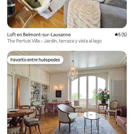
Loft en Belmont-sur-Lausanne
Calificac
5 (5)
The Pertuis Villa – Jardín, terraza y vista al lago
Favorito entre huéspedes
Favorito entre huéspedes