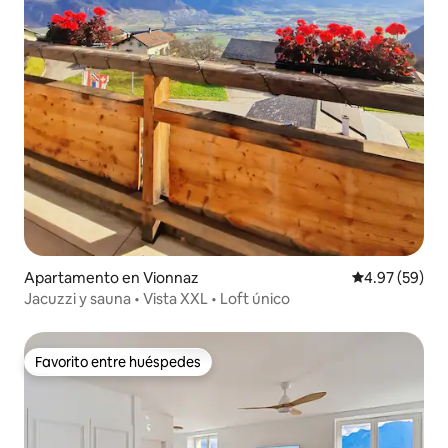
Apartamento en Vionnaz
Calificación p
4.97 (59)
Jacuzzi y sauna • Vista XXL • Loft único
Favorito entre huéspedes
Favorito entre huéspedes