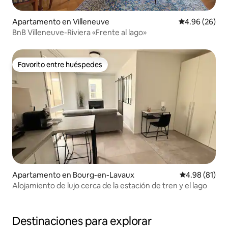
Apartamento en Villeneuve
Calificación p
4.96 (26)
BnB Villeneuve-Riviera «Frente al lago»
Favorito entre huéspedes
Favorito entre huéspedes
Apartamento en Bourg-en-Lavaux
Calificación 
4.98 (81)
Alojamiento de lujo cerca de la estación de tren y el lago
Destinaciones para explorar