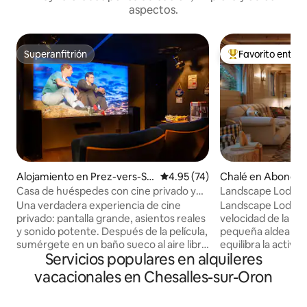
aspectos.
Superanfitrión
Favorito entre
Superanfitrión
Favorito entre hu
Alojamiento en Prez-vers-Siv
Calificación promedio: 4.95 de 
4.95 (74)
Chalé en Abonda
iriez
Casa de huéspedes con cine privado y
Landscape Lodge: 
baño sueco
vistas increíbles
Una verdadera experiencia de cine
Landscape Lodge e
privado: pantalla grande, asientos reales
velocidad de la vi
y sonido potente. Después de la película,
pequeña aldea en 
sumérgete en un baño sueco al aire libre
equilibra la activida
Servicios populares en alquileres
humeante. L'Entracte, sugerida por
descanso y el retir
«L'Instant Clé», es una villa de 70 m² que
combinan acabado
vacacionales en Chesalles-sur-Oron
ofrece un refugio con una sala de cine
modernos con toq
de siete asientos, un proyector de última
tradicionales. Las