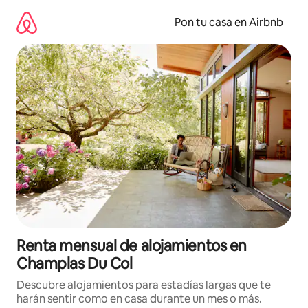
Omite
el
Pon tu casa en Airbnb
contenido
Renta mensual de alojamientos en
Champlas Du Col
Descubre alojamientos para estadías largas que te
harán sentir como en casa durante un mes o más.