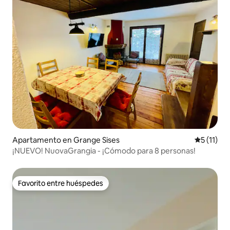
Apartamento en Grange Sises
Calificaci
5 (11)
¡NUEVO! NuovaGrangia - ¡Cómodo para 8 personas!
Favorito entre huéspedes
Favorito entre huéspedes