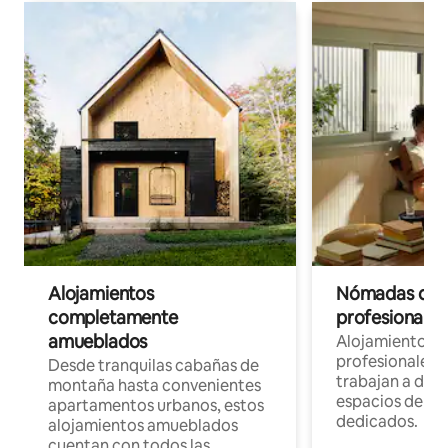
Alojamientos
Nómadas digit
completamente
profesionales 
amueblados
Alojamientos 
profesionales 
Desde tranquilas cabañas de
trabajan a dist
montaña hasta convenientes
espacios de tr
apartamentos urbanos, estos
dedicados.
alojamientos amueblados
cuentan con todos las