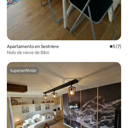
Apartamento en Sestriere
Calificac
5 (7)
Nido de nieve de Bibo
Superanfitrión
Superanfitrión