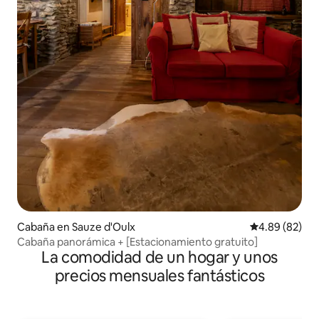
Cabaña en Sauze d'Oulx
Calificación p
4.89 (82)
Cabaña panorámica + [Estacionamiento gratuito]
La comodidad de un hogar y unos
precios mensuales fantásticos