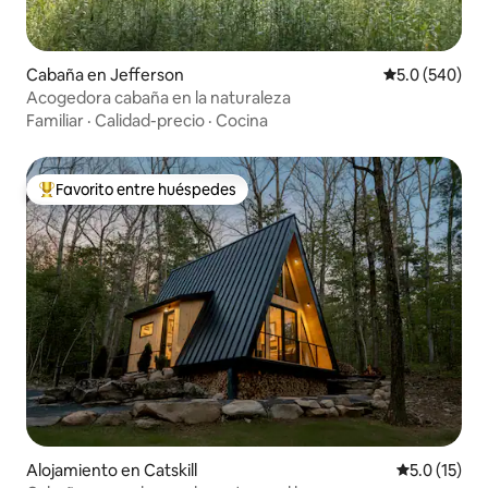
Cabaña en Jefferson
Calificación p
5.0 (540)
Acogedora cabaña en la naturaleza
Familiar
·
Calidad-precio
·
Cocina
Favorito entre huéspedes
Favorito entre huéspedes preferido
Alojamiento en Catskill
Calificación
5.0 (15)