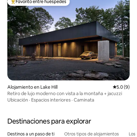
Favorito entre huéspedes
Favorito entre huéspedes preferido
Alojamiento en Lake Hill
Calificació
5.0 (9)
Retiro de lujo moderno con vista a la montaña + jacuzzi
Ubicación
·
Espacios interiores
·
Caminata
Destinaciones para explorar
Destinos a un paso de ti
Otros tipos de alojamientos
Los 