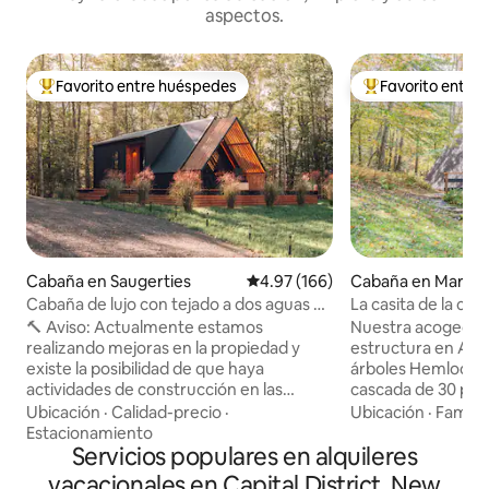
aspectos.
Favorito entre huéspedes
Favorito entre
Favorito entre huéspedes preferido
Favorito entre hu
Cabaña en Saugerties
Calificación promedio: 4.97 de 5
4.97 (166)
Cabaña en Margare
Cabaña de lujo con tejado a dos aguas en
La casita de la cas
el bosque con sauna
con cascada de 9
🔨 Aviso: Actualmente estamos
Nuestra acogedor
realizando mejoras en la propiedad y
estructura en A s
existe la posibilidad de que haya
árboles Hemlock y
actividades de construcción en las
cascada de 30 pies
cercanías entre semana, de 8:00 a. m. a
privados conectado
Ubicación
·
Calidad-precio
·
Ubicación
·
Familia
4:00 p. m., durante los próximos meses.
disfruta de las vis
Estacionamiento
Las tardes, las noches y los fines de
Servicios populares en alquileres
mientras bebes caf
semana son completamente tranquilos
chimenea. La casi
vacacionales en Capital District, New