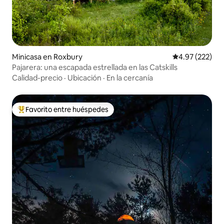
Minicasa en Roxbury
Calificación pr
4.97 (222)
Pajarera: una escapada estrellada en las Catskills
Calidad-precio
·
Ubicación
·
En la cercanía
Favorito entre huéspedes
Favorito entre huéspedes preferido