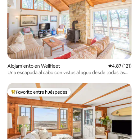
Alojamiento en Wellfleet
Calificación p
4.87 (121)
Una escapada al cabo con vistas al agua desde todas las
habitaciones
Favorito entre huéspedes
Favorito entre huéspedes preferido