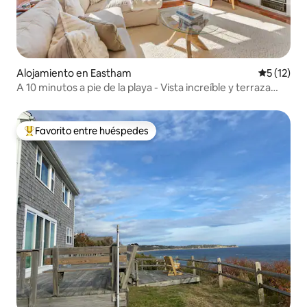
Alojamiento en Eastham
Calificaci
5 (12)
A 10 minutos a pie de la playa - Vista increíble y terraza
enorme
Favorito entre huéspedes
Favorito entre huéspedes preferido