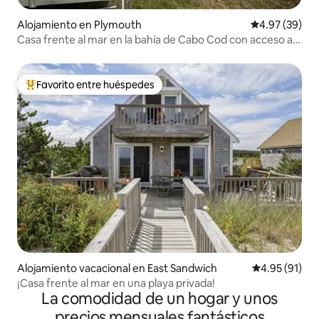
Alojamiento en Plymouth
Calificación p
4.97 (39)
Casa frente al mar en la bahía de Cabo Cod con acceso a
la playa
Favorito entre huéspedes
Favorito entre huéspedes preferido
Alojamiento vacacional en East Sandwich
Calificación 
4.95 (91)
¡Casa frente al mar en una playa privada!
La comodidad de un hogar y unos
precios mensuales fantásticos