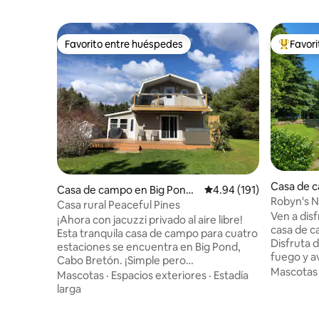
Favorito entre huéspedes
Favor
Favorito entre huéspedes
Favorito
Casa de 
Casa de campo en Big Pond
Calificación promedio: 
4.94 (191)
oint
Robyn's N
Centre
Casa rural Peaceful Pines
al campo
Ven a dis
¡Ahora con jacuzzi privado al aire libre!
casa de c
Esta tranquila casa de campo para cuatro
Disfruta d
estaciones se encuentra en Big Pond,
fuego y a
Cabo Bretón. ¡Simple pero
durante e
Mascotas
extremadamente cómoda, nuestra
Mascotas
·
Espacios exteriores
·
Estadía
disfrutar
segunda casa cuenta con todos los
larga
¡O planif
servicios que necesitas para disfrutar de
nuestro h
una escapada relajante! Cocina