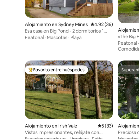
Alojamiento en Sydney Mines
Calificación promedio:
4.92 (36)
Alojamie
Esa casa en Big Pond - 2 dormitorios 1
«The Big 
baño con vistas al mar
Peatonal
·
Mascotas
·
Playa
Peatonal
Comodid
Favorito entre huéspedes
Superanf
Favorito entre huéspedes preferido
Superanf
Alojamiento en Irish Vale
Calificación promed
5 (33)
Alojamie
Vistas impresionantes, relájate con
Preciosa 
comodidad
Espacios exteriores
·
Limpieza
·
Patio
Mascotas