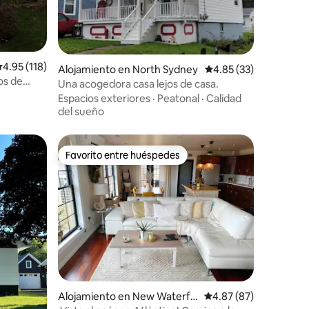
alificación promedio: 4.95 de 5, 118 reseñas
4.95 (118)
Alojamiento en North Sydney
Calificación promedio:
4.85 (33)
os de
Una acogedora casa lejos de casa.
Sídney.
·
Espacios exteriores
·
Peatonal
·
Calidad
del sueño
Favorito entre huéspedes
Favorito entre huéspedes
Alojamiento en New Waterfo
Calificación promedio:
4.87 (87)