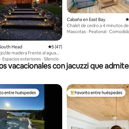
 4.94 de 5, 78 reseñas
Cabaña en East Bay
C
Chalet de cedro a 4 minutos de 
de esquí
Mascotas
·
Peatonal
·
Comodid
 South Head
Calificación promedio: 5 de 5, 47 reseñas
5 (47)
ujo/de madera Frente al agua
a única moderna
·
Espacios exteriores
·
Silencio
os vacacionales con jacuzzi que admit
ito entre huéspedes
Favorito entre huéspedes
 entre huéspedes preferido
Favorito entre huéspedes prefe