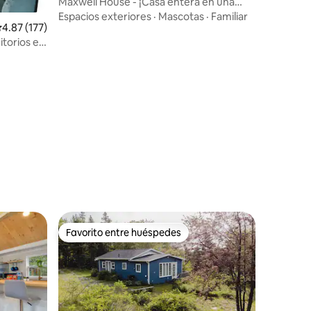
rd
Maxwell House - ¡Casa entera en una
calle tranquila!
Espacios exteriores
·
Mascotas
·
Familiar
alificación promedio: 4.87 de 5, 177 reseñas
4.87 (177)
torios en
·
Favorito entre huéspedes
Favorito entre huéspedes