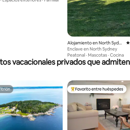
Alojamiento en North Sydne
C
y
Enclave en North Sydney
Peatonal
·
Mascotas
·
Cocina
tos vacacionales privados que admite
itrión
Favorito entre huéspedes
itrión
Favorito entre huéspedes prefe