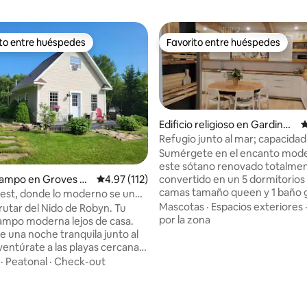
ito entre huéspedes
Favorito entre huéspedes
 entre huéspedes preferido
Favorito entre huéspedes
Edificio religioso en Gardiner
C
Mines
Refugio junto al mar; capacidad
personas, a 2 minutos de la pla
Sumérgete en el encanto mod
este sótano renovado totalme
campo en Groves P
Calificación promedio: 4.97 de 5, 112 reseñas
4.97 (112)
convertido en un 5 dormitorios
4.94 de 5, 191 reseñas
camas tamaño queen y 1 baño 
est, donde lo moderno se une
con tocador doble a solo 2 minu
Mascotas
·
Espacios exteriores
frutar del Nido de Robyn. Tu
playa. Cuenta con una gran sala de estar
por la zona
ampo moderna lejos de casa.
y una gran cocina. Aunque es un sótano,
e una noche tranquila junto al
hay unas pocas escaleras para 
ventúrate a las playas cercanas
espacio, sin embargo, las entra
l día. Por la noche, puedes
·
Peatonal
·
Check-out
pasillos son de más de 5'de ancho. 
 de entretenimiento local cerca.
dormitorio tiene una gran vent
ique su excursión alrededor de
persianas negras. El espacio está
ermoso Cabot Trail! Las