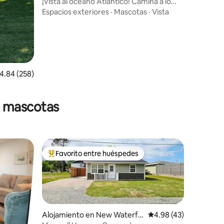
rd
¡Vista al océano Atlántico! Camina a lo
largo del océano
Espacios exteriores
·
Mascotas
·
Vista
alificación promedio: 4.84 de 5, 258 reseñas
4.84 (258)
n mascotas
Favorito entre huéspedes
rido
Favorito entre huéspedes preferido
Alojamiento en New Waterfo
Calificación promedio:
4.98 (43)