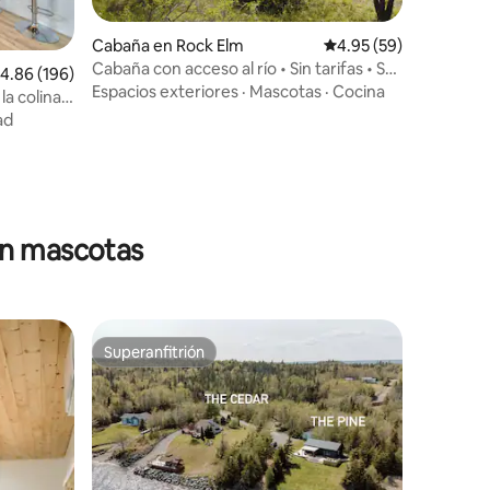
Cabaña en Rock Elm
Calificación promedio:
4.95 (59)
Cabaña con acceso al río • Sin tarifas • Se
alificación promedio: 4.86 de 5, 196 reseñas
4.86 (196)
admiten mascotas
Espacios exteriores
·
Mascotas
·
Cocina
la colina
ad
en mascotas
Superanfitrión
rido
Superanfitrión