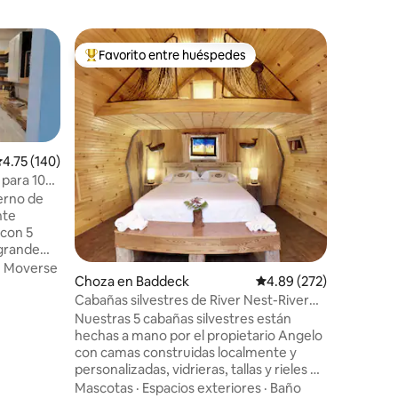
Cabaña e
Favorito entre huéspedes
Superanf
Favorito entre huéspedes preferido
Superanf
Cabot Tra
Canopy
El Canop
las 3 cab
cercana a
bosque q
Todas las
Espacios 
alificación promedio: 4.75 de 5, 140 reseñas
4.75 (140)
dos pers
 para 10
personal
ya
erno de
agua pot
nte
corriente
 con 5
necesaria
grande
naturaleza. El baño compartido
tos de la
·
Moverse
libre ha
Choza en Baddeck
Calificación promedio: 
4.89 (272)
luz natur
Cabañas silvestres de River Nest-River
decir, no
Nest Cabin 3
acceder al
Nuestras 5 cabañas silvestres están
caliente 
das y
hechas a mano por el propietario Angelo
Cada
con camas construidas localmente y
ana y
personalizadas, vidrieras, tallas y rieles de
hierro temáticos. Todas las cabañas
Mascotas
·
Espacios exteriores
·
Baño