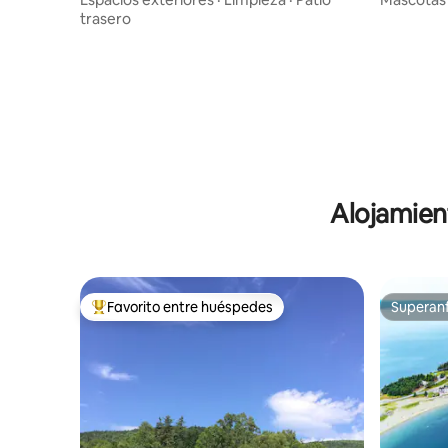
trasero
Alojamien
Favorito entre huéspedes
Superanf
Favorito entre huéspedes preferido
Superanf