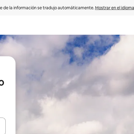
e de la información se tradujo automáticamente. 
Mostrar en el idioma
o
n las teclas de flecha hacia arriba y hacia abajo o explora con el tact