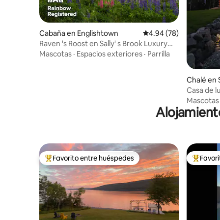
Cabaña en Englishtown
Calificación promedio:
4.94 (78)
Raven 's Roost en Sally' s Brook Luxury
Eco-Resort
Mascotas
·
Espacios exteriores
·
Parrilla
Chalé en
Casa de l
Acogedor
Mascotas
Alojamient
Favorito entre huéspedes
Favor
Favorito entre huéspedes preferido
Favorito