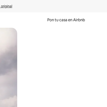
 original
Pon tu casa en Airbnb
o o desliza el dedo.