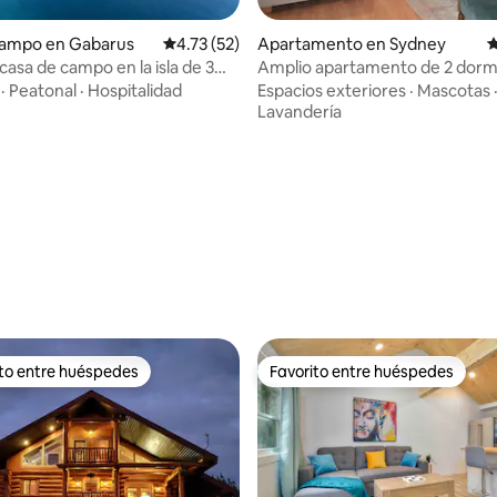
campo en Gabarus
Calificación promedio: 4.73 de 5, 52 reseñas
4.73 (52)
Apartamento en Sydney
C
casa de campo en la isla de 3
Amplio apartamento de 2 dormi
vista al mar
un barrio tranquilo
·
Peatonal
·
Hospitalidad
Espacios exteriores
·
Mascotas
Lavandería
4.86 de 5, 207 reseñas
ito entre huéspedes
Favorito entre huéspedes
 entre huéspedes preferido
Favorito entre huéspedes