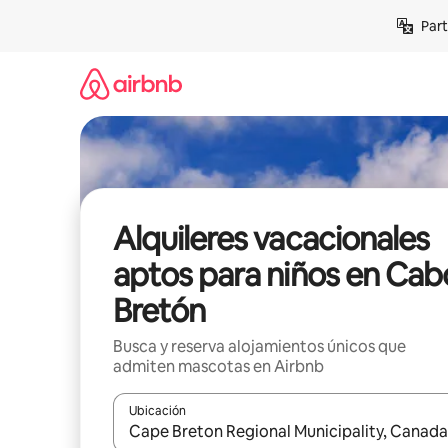
Omite
Part
el
contenido
Alquileres vacacionales
aptos para niños en Cab
Bretón
Busca y reserva alojamientos únicos que
admiten mascotas en Airbnb
Ubicación
Cuando los resultados estén disponibles, navega co