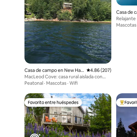
Casa de 
Relajante 
acres con 
Mascotas
Casa de campo en New Har
Calificación promedio: 
4.86 (207)
ris
MacLeod Cove: casa rural aislada con
orilla privada
Peatonal
·
Mascotas
·
Wifi
Favorito entre huéspedes
Favor
Favorito entre huéspedes
Favorito