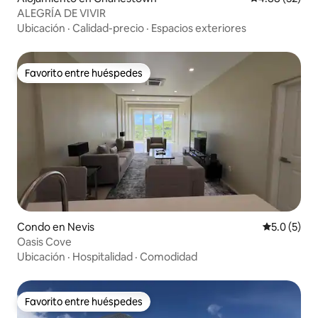
ALEGRÍA DE VIVIR
Ubicación
·
Calidad-precio
·
Espacios exteriores
Favorito entre huéspedes
Favorito entre huéspedes
Condo en Nevis
Calificació
5.0 (5)
Oasis Cove
Ubicación
·
Hospitalidad
·
Comodidad
Favorito entre huéspedes
Favorito entre huéspedes