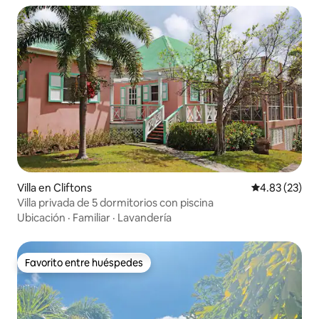
Villa en Cliftons
Calificación 
4.83 (23)
Villa privada de 5 dormitorios con piscina
Ubicación
·
Familiar
·
Lavandería
Favorito entre huéspedes
Favorito entre huéspedes