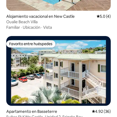
Alojamiento vacacional en New Castle
Calificació
5.0 (4)
Oualie Beach Villa
Familiar
·
Ubicación
·
Vista
Favorito entre huéspedes
Favorito entre huéspedes
Apartamento en Basseterre
Calificación p
4.92 (36)
Suites St Kitts Castle, Unidad 2, Frigate Bay