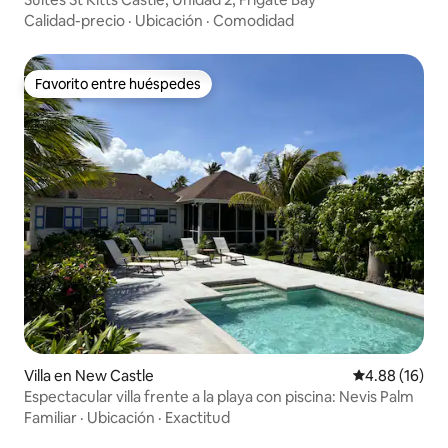
Calidad-precio
·
Ubicación
·
Comodidad
Favorito entre huéspedes
Favorito entre huéspedes
Villa en New Castle
Calificación 
4.88 (16)
Espectacular villa frente a la playa con piscina: Nevis Palm
Familiar
·
Ubicación
·
Exactitud