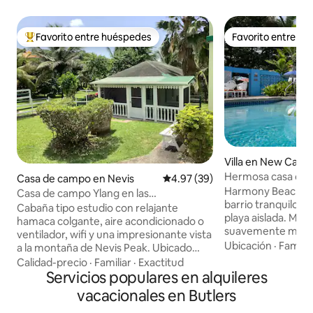
Favorito entre huéspedes
Favorito entre h
Favorito entre huéspedes preferido
Favorito entre h
Villa en New Castl
Hermosa casa de 3
Casa de campo en Nevis
Calificación promedio: 4.97 de 
4.97 (39)
con piscina a 2 min
Harmony Beach Vil
Casa de campo Ylang en las
barrio tranquilo 
estribaciones de Nevis Peak
Cabaña tipo estudio con relajante
playa aislada. Mira cómo las olas rompen
hamaca colgante, aire acondicionado o
suavemente mientr
ventilador, wifi y una impresionante vista
playa que en la may
Ubicación
·
Familia
a la montaña de Nevis Peak. Ubicado
solo tuya. Se ha p
junto a la residencia principal del
Calidad-precio
·
Familiar
·
Exactitud
comodidades para
propietario. Adecuado para personas
Servicios populares en alquileres
tengas una estanci
solteras o parejas. Cocina con
vacacionales en Butlers
inolvidable, desde
elementos básicos, utensilios, platos y
cocina totalmente