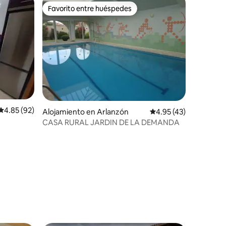
Favorito entre huéspedes
Favorito entre huéspedes
Calificación promedio: 4.85 de 5, 92 reseñas
4.85 (92)
Alojamiento en Arlanzón
Calificación promedio:
4.95 (43)
CASA RURAL JARDIN DE LA DEMANDA