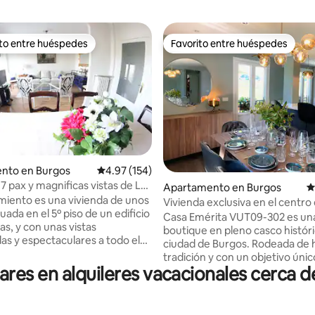
ito entre huéspedes
Favorito entre huéspedes
 entre huéspedes preferido
Favorito entre huéspedes
nto en Burgos
Calificación promedio: 4.97 de 5, 154 reseñas
4.97 (154)
7 pax y magnificas vistas de La
4.97 de 5, 151 reseñas
Apartamento en Burgos
C
amiento es una vivienda de unos
Vivienda exclusiva en el centro
uada en el 5º piso de un edificio
Burgos.
Casa Emérita VUT09-302 es una
as, y con unas vistas
boutique en pleno casco históri
das y espectaculares a todo el
ciudad de Burgos. Rodeada de historia y
guo de la ciudad. Se trata de un
tradición y con un objetivo úni
ecién renovado que consta de 4
es en alquileres vacacionales cerca d
que sus huéspedes disfruten de
os, un gran salón con WIFI, una
la elegancia y el confort rodea
 y moderna cocina con todo
espacio lujoso y exclusivo, casa
modidades incluido lavavajillas,
se convierte en una propiedad