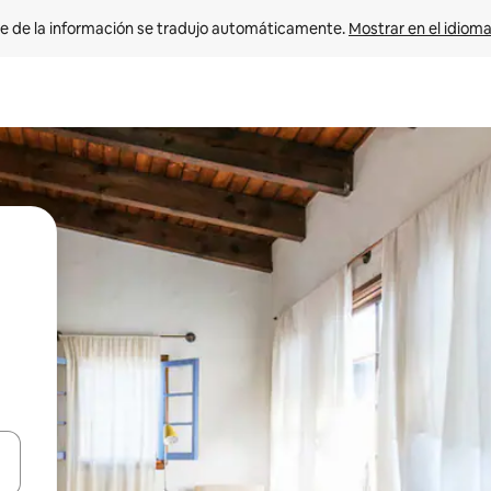
e de la información se tradujo automáticamente. 
Mostrar en el idioma
n las teclas de flecha hacia arriba y hacia abajo o explora con el tact