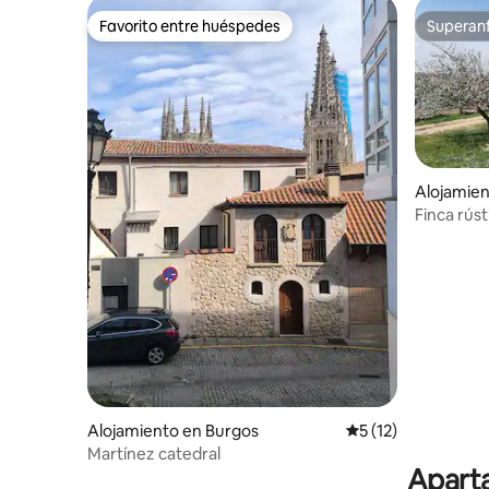
Favorito entre huéspedes
Superanf
Favorito entre huéspedes
Superanf
Alojamien
Muñó
Finca rúst
Alojamiento en Burgos
Calificación promed
5 (12)
Martínez catedral
Aparta