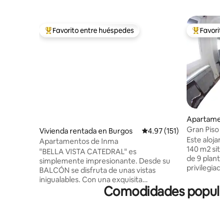
Favorito entre huéspedes
Favor
Favorito entre huéspedes preferido
Favorito
Apartame
Gran Piso 
Vivienda rentada en Burgos
Calificación promedio: 
4.97 (151)
Catedral
Este aloj
Apartamentos de Inma
140 m2 sit
"BELLA VISTA CATEDRAL" es
de 9 plant
simplemente impresionante. Desde su
privilegia
BALCÓN se disfruta de unas vistas
casco anti
inigualables. Con una exquisita
espacio r
Comodidades popular
decoración conjuga comodidad y diseño
dormitori
en una vivienda de LUJO, A ESTRENAR.
espaciosa
La catedral, gracias a un gran espejo,
tipo de co
invade el salón equipado con SMART TV y