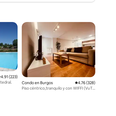
alificación promedio: 4.91 de 5, 223 reseñas
4.91 (223)
atedral.
Condo en Burgos
Calificación promedio: 
4.76 (328)
Piso céntrico,tranquilo y con WIFFI (VuT
09-398)