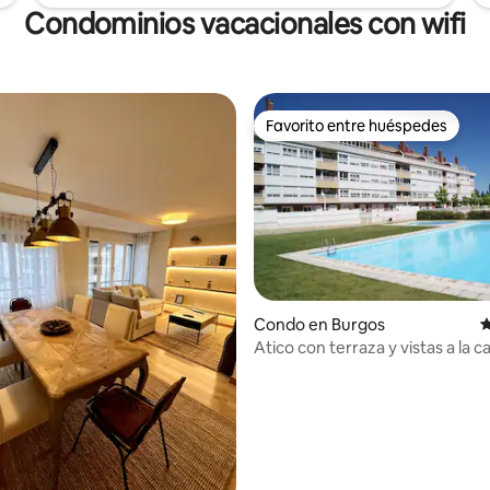
Condominios vacacionales con wifi
Favorito entre huéspedes
Favorito entre huéspedes
Condo en Burgos
C
Atico con terraza y vistas a la c