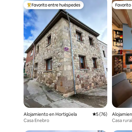
Favorito entre huéspedes
Favorito
Favorito entre huéspedes preferido
Favorito
Alojamiento en Hortigüela
Calificación promed
5 (76)
Alojamien
e Abajo
Casa Enebro
Casa rura