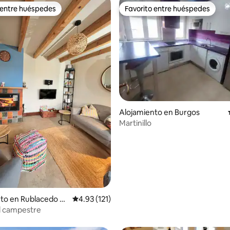
 entre huéspedes
Favorito entre huéspedes
 entre huéspedes
Favorito entre huéspedes
Alojamiento en Burgos
Martinillo
io: 5 de 5, 76 reseñas
to en Rublacedo d
Calificación promedio: 4.93 de 5, 121 reseñas
4.93 (121)
l campestre