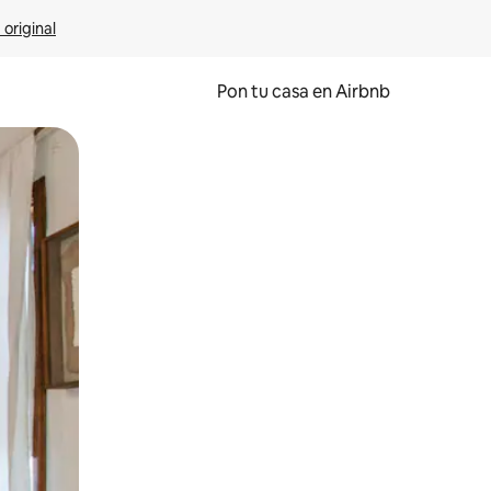
 original
Pon tu casa en Airbnb
o o desliza el dedo.