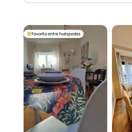
disfrutar cómodamente de tv Smart tv
tanto en el dormitorio como en el salón.
Todo está integrado tanto en colores
como en formas: cabecero, vigas, papel
pintado, ropa de cama, todo es armonía!!
El salón cuenta con una gran mesa de
cristal y cuatro modernas sillas desde las
Favorito entre huéspedes
Favorito entre huéspedes preferido
cuales se contempla la catedral más
bonita del mundo, vistas privilegiadas. Su
comodísimo sofá- cama de 150 permite
completar la capacidad del apartamento.
Y abierta al salón se encuentra la amplia
cocina- comedor. Diseñada en madera
lacada y encimera de madera, permite
compartir momentos y que la inmensa
luz que penetra por el balcón inunde
toda la vivienda. Equipada con todos los
electrodomésticos de alta gama, y todo
lujo de detalles es perfecta tanto para
alojamiento temporal como de larga
estancia.