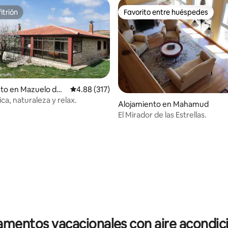
itrión
Favorito entre huéspedes
itrión
Favorito entre huéspedes
to en Mazuelo de
Calificación promedio: 4.88 de 5, 317 reseñas
4.88 (317)
ica, naturaleza y relax.
Alojamiento en Mahamud
El Mirador de las Estrellas.
io: 5 de 5, 12 reseñas
mentos vacacionales con aire acondi