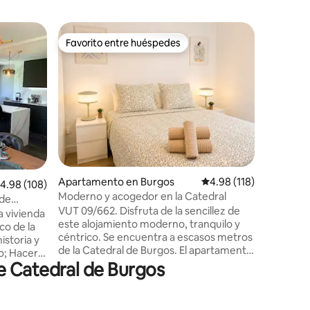
Apartame
Favorito entre huéspedes
Favor
Favorito entre huéspedes
Favorit
Apartame
Parking G
Apartame
Ascensor
elegante
reformad
comodidad
perfecta 
confortab
Aire acondicionad
cocina to
Apartamento en Burgos
Calificación promedio: 
4.98 (118)
alificación promedio: 4.98 de 5, 108 reseñas
4.98 (108)
ascensor
Moderno y acogedor en la Catedral
público gr
 de
Ubicación
VUT 09/662. Disfruta de la sencillez de
 vivienda
pie, con 
este alojamiento moderno, tranquilo y
co de la
tranquila
céntrico. Se encuentra a escasos metros
de la Catedral de Burgos. El apartamento
co; Hacer
ofrece todas las comodidades y servicios
e Catedral de Burgos
l diseño,
que necesitas para tu estancia. Cuenta
dos de un
con una cafetera Dolce Gusto y café de
 Emérita
bienvenida, hervidor de agua y un surtido
 donde