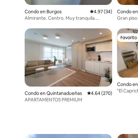
Condo en Burgos
Calificación promedio:
4.97 (34)
Condo en
Almirante. Centro. Muy tranquila.
Gran piso
Ascensor.
Favorito
Favorito
Condo en
"El Capricho" Coqueto tran
Condo en Quintanadueñas
Calificación promedio: 
4.64 (270)
(VuT 09/2
APARTAMENTOS PREMIUM