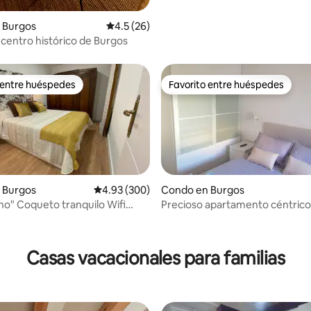
 4.97 de 5, 34 reseñas
 Burgos
Calificación promedio: 4.5 de 5, 26 reseñas
4.5 (26)
 centro histórico de Burgos
 entre huéspedes
Favorito entre huéspedes
 entre huéspedes
Favorito entre huéspedes
 Burgos
Calificación promedio: 4.93 de 5, 300 reseñas
4.93 (300)
Condo en Burgos
quilo Wifi
Precioso apartamento céntrico
4.64 de 5, 270 reseñas
90)
VuT.: 09-401
Casas vacacionales para familias