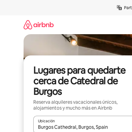
Omite
Part
el
contenido
Lugares para quedarte
cerca de Catedral de
Burgos
Reserva alquileres vacacionales únicos,
alojamientos y mucho más en Airbnb
Ubicación
Cuando los resultados estén disponibles, navega co