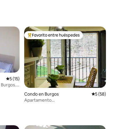
Favorito entre huéspedes
Favorito entre huéspedes preferido
Calificación promedio: 5 de 5, 15 reseñas
5 (15)
 Burgos.
Condo en Burgos
Calificación promed
5 (58)
Apartamento
Boutique/Centro/Vistas/Parking