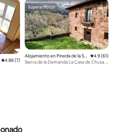
Superanfitrión
Superanfitrión
Alojamiento en Pineda de la Sie
Calificación promedi
4.9 (61)
Calificación promedio: 4.86 de 5, 7 reseñas
4.86 (7)
rra
Sierra de la Demanda La Casa de Chusa 6
/13 pl VuT
cionado