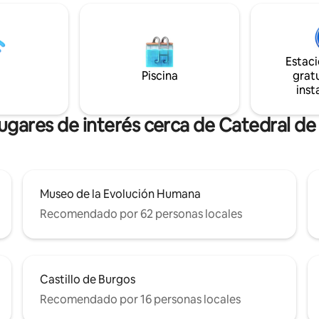
 baño con ducha y un coqueto
poder disfrutar de los cinco sen
otra ducha Todo ello está
Ubicada en pleno casco históric
ara que tu estancia en Burgos
ciudad y a un minuto de la cate
rata experiencia.
Burgos, esta propiedad mezcla 
Estac
modernidad y diseño.
Piscina
gratu
inst
lugares de interés cerca de Catedral de
Museo de la Evolución Humana
Recomendado por 62 personas locales
Castillo de Burgos
Recomendado por 16 personas locales