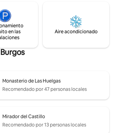
de infusiones. Además dispone de
tidos.
tostadora, plancha, cazuelas y sartenes.
o de la
En los alrededores, por la Calle San
dral de
Esteban, podrá encontrar aparcamientos
tradición,
libres de zona azul.
ionamiento
ito en las
Aire acondicionado
alaciones
 Burgos
Monasterio de Las Huelgas
Recomendado por 47 personas locales
Mirador del Castillo
Recomendado por 13 personas locales