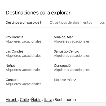
Destinaciones para explorar
Destinos a un paso de ti
Otros tipos de alojamientos
Los 
Providencia
Viña del Mar
Alquileres vacacionales
Alquileres vacacionales
Las Condes
Santiago Centro
Alquileres vacacionales
Alquileres vacacionales
Ñuñoa
Concepción
Alquileres vacacionales
Alquileres vacacionales
Concon
Mostrar más
Alquileres vacacionales
Airbnb
Chile
Ñuble
Itata
Buchupureo