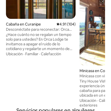
Cabaña en Curanipe
Calificación promedio: 4.91 de 5
4.91 (104)
Desconéctate para reconectar: Orca
Lodge - Sur
¿Hace cuánto no se regalan un tiempo
solo para ustedes? En Orca Lodge te
invitamos a apagar el ruido de lo
cotidiano y regalarte un momento de
calma junto al mar con tu pareja.
Ubicación
·
Familiar
·
Calefacción
Nuestras cabañas están ubicadas en
plena playa Cardonal, a pasos del mar y
rodeadas de naturaleza. Un espacio
Minicasa en Cobq
íntimo y cómodo para descansar y
Minicasa con vista
reconectar con quien más quieres junto
Tiny House Vista 
a las olas. "A veces, para reconectar, solo
experiencia única
necesitas desconectar”. ¡Los
cabaña para pareja
esperamos! * En invierno
ubicada en un ent
recomendamos consultar por el clima.
privilegiado en Los
Ubicación
·
Calida
kmts de Cobquecur
exteriores
Servicios populares en alquileres
con vista panorámi