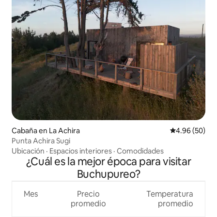
Cabaña en La Achira
Calificación p
4.96 (50)
Punta Achira Sugi
Ubicación
·
Espacios interiores
·
Comodidades
¿Cuál es la mejor época para visitar
Buchupureo?
Mes
Precio
Temperatura
promedio
promedio