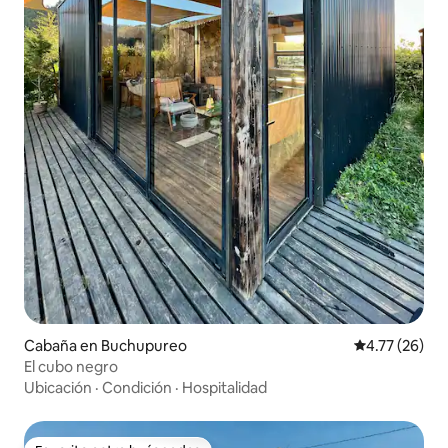
Cabaña en Buchupureo
Calificación 
4.77 (26)
El cubo negro
Ubicación
·
Condición
·
Hospitalidad