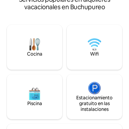
de Buchupureo. N
vacacionales en Buchupureo
centra en brindar 
aquellos que busc
la rutina,permitié
naturaleza y disfru
que ofrece nuestr
esperamos
Cocina
Wifi
Estacionamiento
Piscina
gratuito en las
instalaciones