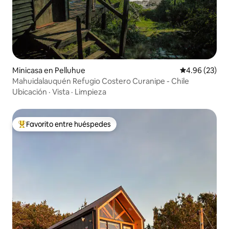
Minicasa en Pelluhue
Calificación p
4.96 (23)
Mahuidalauquén Refugio Costero Curanipe - Chile
Ubicación
·
Vista
·
Limpieza
Favorito entre huéspedes
Favorito entre huéspedes preferido