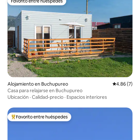
Favorito entre huéspedes
Favorito entre huéspedes
Alojamiento en Buchupureo
Calificación
4.86 (7)
Casa para relajarse en Buchupureo
Ubicación
·
Calidad-precio
·
Espacios interiores
Favorito entre huéspedes
Favorito entre huéspedes preferido