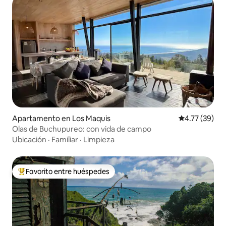
Apartamento en Los Maquis
Calificación 
4.77 (39)
Olas de Buchupureo: con vida de campo
Ubicación
·
Familiar
·
Limpieza
Favorito entre huéspedes
Favorito entre huéspedes preferido