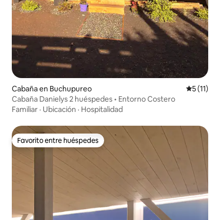
Cabaña en Buchupureo
Calificaci
5 (11)
Cabaña Danielys 2 huéspedes • Entorno Costero
Familiar
·
Ubicación
·
Hospitalidad
Favorito entre huéspedes
Favorito entre huéspedes