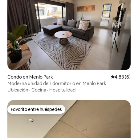
Condo en Menlo Park
Calificación
4.83 (6)
Moderna unidad de 1 dormitorio en Menlo Park
Ubicación
·
Cocina
·
Hospitalidad
Favorito entre huéspedes
Favorito entre huéspedes