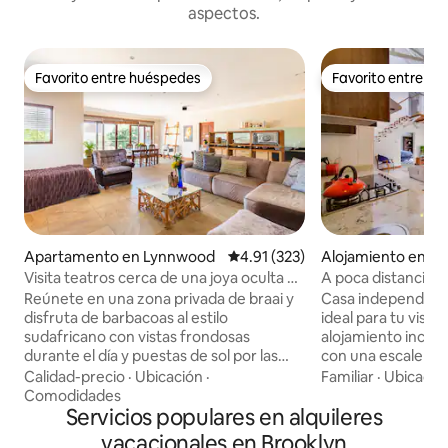
aspectos.
Favorito entre huéspedes
Favorito entre h
Favorito entre huéspedes
Favorito entre h
Apartamento en Lynnwood
Calificación promedio: 4.91 de 5
4.91 (323)
Alojamiento en Pr
Visita teatros cerca de una joya oculta en
A poca distancia d
una zona tranquila
Loftus
Reúnete en una zona privada de braai y
Casa independien
disfruta de barbacoas al estilo
ideal para tu visita
sudafricano con vistas frondosas
alojamiento incl
durante el día y puestas de sol por las
con una escalera 
noches. Las puertas correderas
un espacio de tra
Calidad-precio
·
Ubicación
·
Familiar
·
Ubicació
acristaladas conducen a un espacioso
dormitorios tienen
Comodidades
interior de planta abierta con suelos de
Servicios populares en alquileres
una cama tamaño q
baldosas de piedra fresca y muebles de
una cama tamaño 
vacacionales en Brooklyn