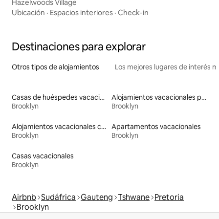
Hazelwoods Village
Ubicación
·
Espacios interiores
·
Check-in
Destinaciones para explorar
Otros tipos de alojamientos
Los mejores lugares de interés 
Casas de huéspedes vacacionales
Alojamientos vacacionales para familias
Brooklyn
Brooklyn
Alojamientos vacacionales con piscina
Apartamentos vacacionales
Brooklyn
Brooklyn
Casas vacacionales
Brooklyn
Airbnb
Sudáfrica
Gauteng
Tshwane
Pretoria
Brooklyn