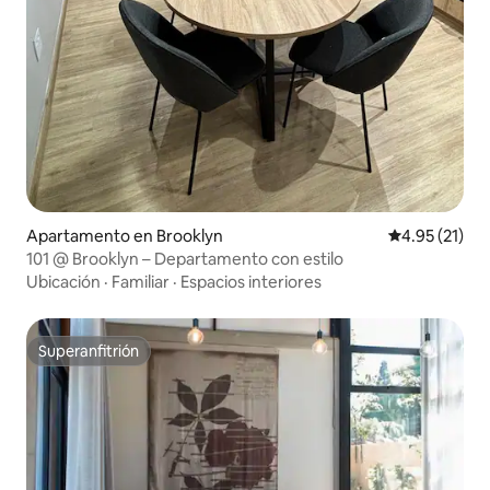
Apartamento en Brooklyn
Calificación 
4.95 (21)
101 @ Brooklyn – Departamento con estilo
Ubicación
·
Familiar
·
Espacios interiores
Superanfitrión
Superanfitrión