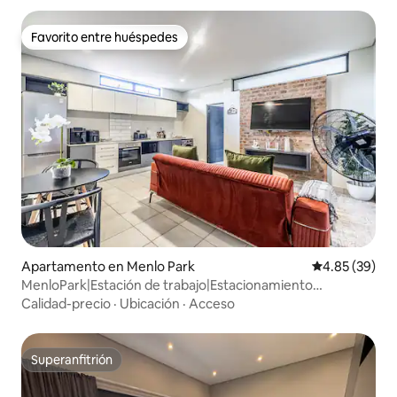
Favorito entre huéspedes
Favorito entre huéspedes
Apartamento en Menlo Park
Calificación p
4.85 (39)
MenloPark|Estación de trabajo|Estacionamiento
gratuito|Cama tamaño king
Calidad-precio
·
Ubicación
·
Acceso
Superanfitrión
Superanfitrión