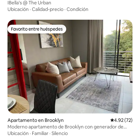
IBella's @ The Urban
Ubicación
·
Calidad-precio
·
Condición
Favorito entre huéspedes
Favorito entre huéspedes
Apartamento en Brooklyn
Calificación 
4.92 (72)
Moderno apartamento de Brooklyn con generador de
emergencia
Ubicación
·
Familiar
·
Silencio