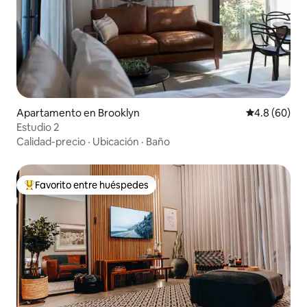
Apartamento en Brooklyn
Calificación 
4.8 (60)
Estudio 2
Calidad-precio
·
Ubicación
·
Baño
Favorito entre huéspedes
Favorito entre huéspedes preferido