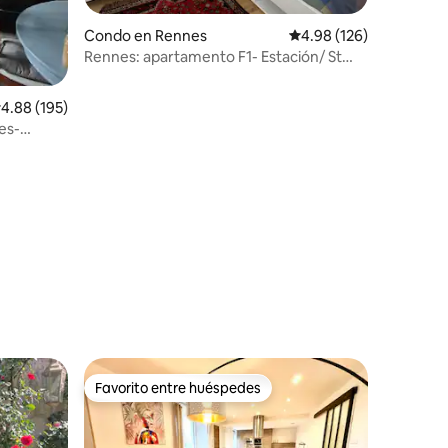
Condo en Rennes
Calificación promedio: 
4.98 (126)
Rennes: apartamento F1- Estación/ St
Hélier
alificación promedio: 4.88 de 5, 195 reseñas
4.88 (195)
es-
Favorito entre huéspedes
rido
Favorito entre huéspedes