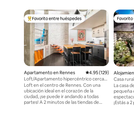
Favorito entre huéspedes
Favorito
Favorito entre huéspedes preferido
Favorito
Apartamento en Rennes
Calificación promedio: 
4.95 (129)
Alojamie
Loft/Apartamento hipercéntrico cerca
Casa rura
de la estación de tren 3 minutos a pie
Brocélia
Loft en el centro de Rennes. Con una
La casa d
ubicación ideal en el corazón de la
pequeña c
ciudad, ¡se puede ir andando a todas
espectacu
partes! A 2 minutos de las tiendas de
¡Estás a 2
artesanía de la rue Saint-Hélier, a 3
menos de 
minutos de la estación de tren, a 5
ciudad! En
minutos de Les Halles, de los bares y
de 160 c
restaurantes de Rennes. Loft amueblado
noches si
con buen gusto, gran sala de estar en
totalment