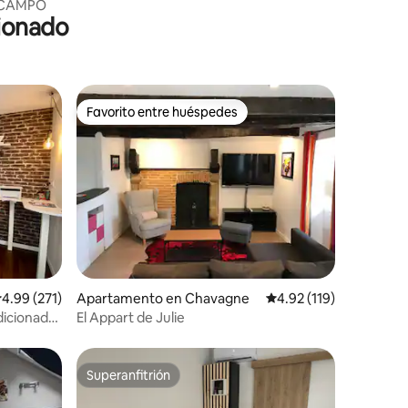
L CAMPO
cionado
Favorito entre huéspedes
rido
Favorito entre huéspedes
alificación promedio: 4.99 de 5, 271 reseñas
4.99 (271)
Apartamento en Chavagne
Calificación promedio: 
4.92 (119)
ndicionado
El Appart de Julie
Superanfitrión
Superanfitrión