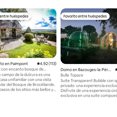
 entre huéspedes
Favorito entre huéspedes
 entre huéspedes
Favorito entre huéspedes
4.95 de 5, 129 reseñas
nto en Paimpont
Calificación promedio: 4.92 de 5, 113 reseñas
4.92 (113)
l con encanto bosque de
Domo en Bazouges-la-Pérou
C
nde Paimpont
e campo de la dulzura es una
se
Bulle Topaze
asa unifamiliar con una vista
Suite Transparent Bubble con s
lar del Bosque de Brocéliande.
privado: una experiencia exclus
 pasos de los sitios más bellos y a
Disfrute de una experiencia úni
5 minutos del centro de la
exclusiva en una suite compues
 el interior, una cama grande
tres burbujas transparentes de
m con memoria de forma y
policarbonato, totalmente priv
n ruido. Una pequeña cocina
su estadía. Cada espacio ha sido
e equipada y un baño con
diseñado para ofrecer comodid