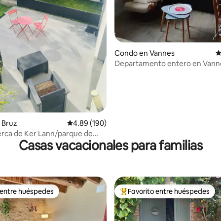
4.94 de 5, 104 reseñas
Condo en Vannes
C
Departamento entero en Vann
Conleau
 Bruz
Calificación promedio: 4.89 de 5, 190 reseñas
4.89 (190)
erca de Ker Lann/parque de
Casas vacacionales para familias
nes. Fresco en verano.
 entre huéspedes
Favorito entre huéspedes
 entre huéspedes
Favorito entre huéspedes prefe