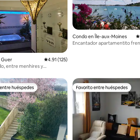
Condo en Île-aux-Moines
C
Encantador apartamentito fren
golfo
 Guer
Calificación promedio: 4.91 de 5, 125 reseñas
4.91 (125)
4.98 de 5, 276 reseñas
do, entre menhires y
de
 entre huéspedes
Favorito entre huéspedes
 entre huéspedes
Favorito entre huéspedes