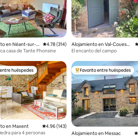
4.94 de 5, 130 reseñas
to en Néant-sur-Y
Calificación promedio: 4.78 de 5, 314 reseñas
4.78 (314)
Alojamiento en Val-Couesno
C
n
ica casa de Tante Phonsine
El encanto del campo
 entre huéspedes
Favorito entre huéspedes
 entre huéspedes
Favorito entre huéspedes prefe
nto en Maxent
Calificación promedio: 4.96 de 5, 143 reseñas
4.96 (143)
iedra para 4 personas
4.95 de 5, 109 reseñas
Alojamiento en Messac
C