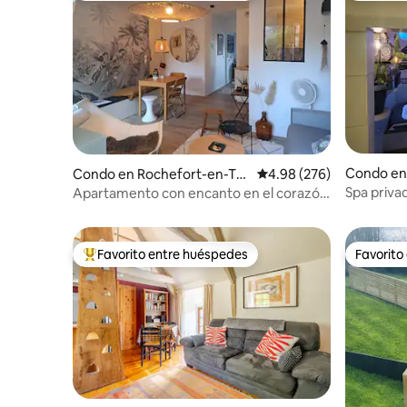
Condo en
Condo en Rochefort-en-Ter
Calificación promedio: 
4.98 (276)
re
Spa priva
Apartamento con encanto en el corazón
Brocélian
de una ciudad con carácter
Favorito entre huéspedes
Favorito
Favorito entre huéspedes preferido
Favorito