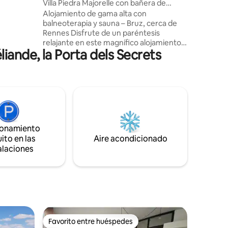
Villa Piedra Majorelle con bañera de
spa
hidromasaje y sauna
Alojamiento de gama alta con
ada.
balneoterapia y sauna – Bruz, cerca de
Suite
Rennes Disfrute de un paréntesis
 en una
relajante en este magnífico alojamiento
servicios
ande, la Porta dels Secrets
contemporáneo de 60 m² para dos
cluido
personas Todo confort: • Cocina
moderna totalmente equipada • Suite
con cama King Size (180x200), ropa de
cama de alta gama • Baño con bañera de
hidromasaje, sauna y ducha a ras de
suelo • Dos televisores conectados •
Entrada con armario • Terraza y jardín Se
ionamiento
proporciona toda la ropa de cama
ito en las
Aire acondicionado
(toallas, albornoces ...)
alaciones
Favorito entre huéspedes
Favorito entre huéspedes