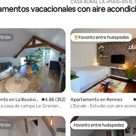
CASA RURAL LA «PIAIS» EN E
mentos vacacionales con aire acondi
itrión
Favorito entre huéspedes
itrión
Favorito entre huéspedes prefe
4.95 de 5, 426 reseñas
nto en La Bouëxiè
Calificación promedio: 4.86 de 5, 352 reseñas
4.86 (352)
Apartamento en Rennes
C
a casa de campo Le Grenier
L’Escale - Estudio con aire aco
ougères/Vitré
cerca de la estación
itrión
Favorito entre huéspedes
itrión
Favorito entre huéspedes