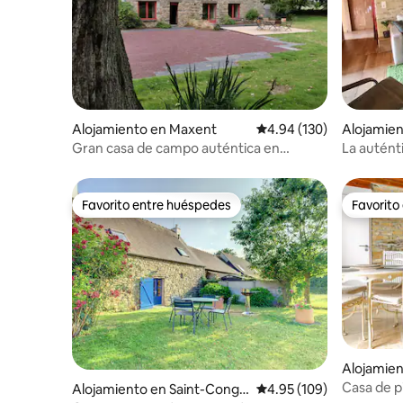
Alojamiento en Maxent
Calificación promedio: 
4.94 (130)
Alojamien
vel
Gran casa de campo auténtica en
La autént
Brocéliande
Favorito entre huéspedes
Favorito
Favorito entre huéspedes
Favorito
Alojamie
Casa de p
Alojamiento en Saint-Conga
Calificación promedio: 
4.95 (109)