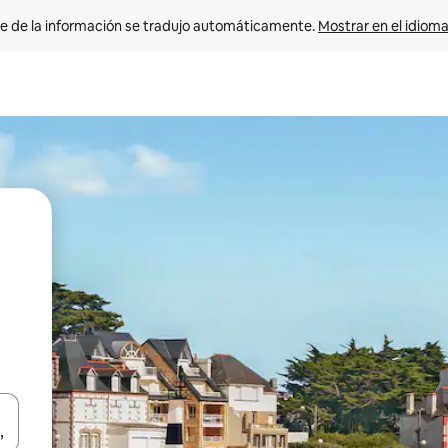
e de la información se tradujo automáticamente. 
Mostrar en el idioma
n las teclas de flecha hacia arriba y hacia abajo o explora con el tact