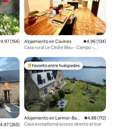
alificación promedio: 4.97 de 5, 154 reseñas
4.97 (154)
Alojamiento en Caulnes
Calificación promedio: 
4.96 (134)
Casa rural Le Cèdre Bleu - Campo -
Piscina climatizada
Favorito entre huéspedes
rido
Favorito entre huéspedes preferido
Alojamiento en Larmor-Bade
Calificación promedio: 
4.88 (112)
n
Casa exceptional acceso directo el mar
alificación promedio: 4.97 de 5, 265 reseñas
4.97 (265)