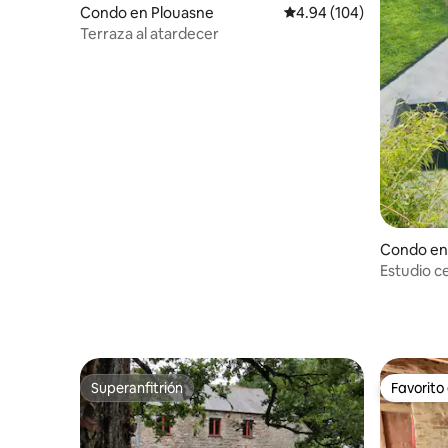
Condo en Plouasne
Calificación promedio: 
4.94 (104)
Terraza al atardecer
Condo en
Estudio c
exposicio
Superanfitrión
Favorito
Superanfitrión
Favorito