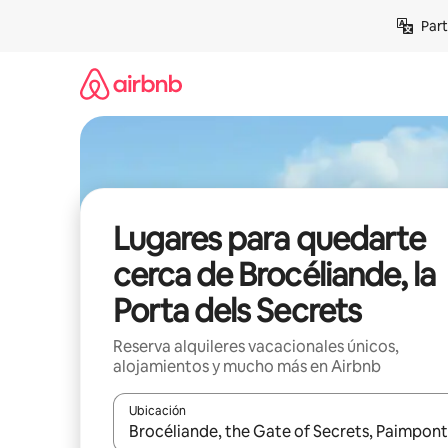
Omite
Part
el
contenido
Lugares para quedarte
cerca de Brocéliande, la
Porta dels Secrets
Reserva alquileres vacacionales únicos,
alojamientos y mucho más en Airbnb
Ubicación
Cuando los resultados estén disponibles, navega co