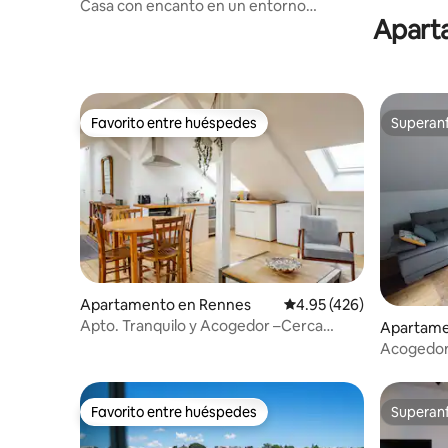
rd
Casa con encanto en un entorno
Aparta
bucólico
Favorito entre huéspedes
Superanf
Favorito entre huéspedes
Superanf
Apartamento en Rennes
Calificación promedio: 
4.95 (426)
Apto. Tranquilo y Acogedor –Cerca
Apartame
Estación de Tren
re
Acogedor
Rennes/F
Favorito entre huéspedes
Superanf
Favorito entre huéspedes
Superanf