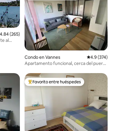
alificación promedio: 4.84 de 5, 265 reseñas
4.84 (265)
te al
Condo en Vannes
Calificación promedio:
4.9 (374)
Apartamento funcional, cerca del puerto
de vannes
Favorito entre huéspedes
Favorito entre huéspedes preferido