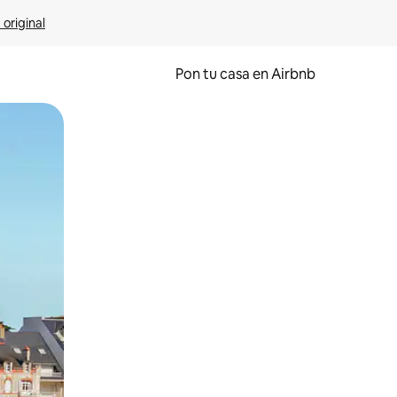
 original
Pon tu casa en Airbnb
o o desliza el dedo.