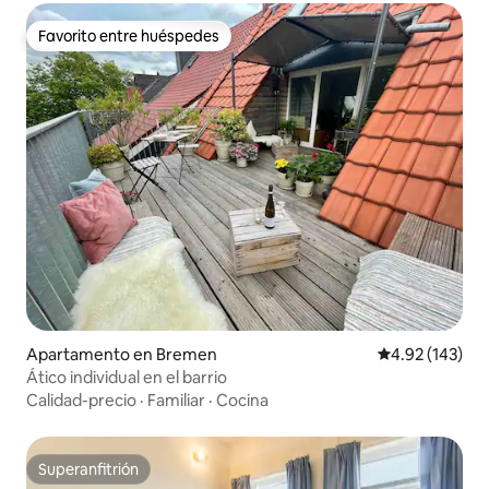
Favorito entre huéspedes
Favorito entre huéspedes
Apartamento en Bremen
Calificación p
4.92 (143)
Ático individual en el barrio
Calidad-precio
·
Familiar
·
Cocina
Superanfitrión
Superanfitrión