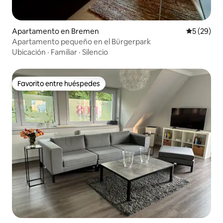
Apartamento en Bremen
Calificaci
5 (29)
Apartamento pequeño en el Bürgerpark
Ubicación
·
Familiar
·
Silencio
Favorito entre huéspedes
Favorito entre huéspedes