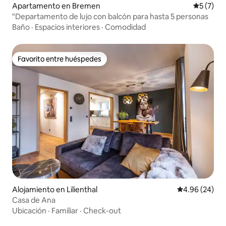
Apartamento en Bremen
Calificac
5 (7)
"Departamento de lujo con balcón para hasta 5 personas
Baño
·
Espacios interiores
·
Comodidad
Favorito entre huéspedes
Favorito entre huéspedes
Alojamiento en Lilienthal
Calificación p
4.96 (24)
Casa de Ana
Ubicación
·
Familiar
·
Check-out