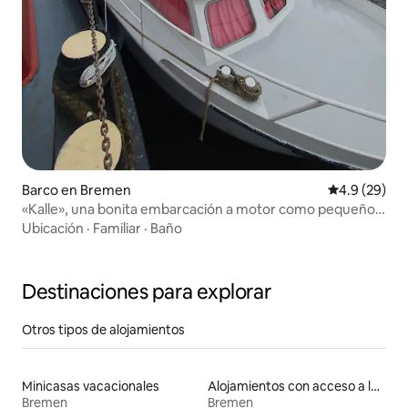
Barco en Bremen
Calificación
4.9 (29)
«Kalle», una bonita embarcación a motor como pequeño
apartamento de vacaciones
Ubicación
·
Familiar
·
Baño
Destinaciones para explorar
Otros tipos de alojamientos
Minicasas vacacionales
Alojamientos con acceso a la playa
Bremen
Bremen