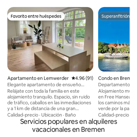
Favorito entre huéspedes
Superanfitrión
Favorito entre huéspedes
Superanfitrión
Apartamento en Lemwerder
Calificación promedio: 4.96 de 
4.96 (91)
Condo en Breme
Elegante apartamento de ensueño
Departamento de l
entre prados de caballos
Weser, Viertel, ci
Relájate con toda la familia en este
Alojamiento muy c
alojamiento tranquilo. Espacio, sin ruido
en Free Hanseatic
de tráfico, caballos en las inmediaciones
los caminos más tr
y a 1 km de distancia de una gran
verde por la parte trase
variedad de tiendas y restaurantes, a 2
anticipada, salida
Calidad-precio
·
Ubicación
·
Baño
Calidad-precio
·
Fa
km de distancia de la Weserpromenade.
Servicios populares en alquileres
establecida: caja 
El apartamento consta de dos
entrar en el apart
vacacionales en Bremen
dormitorios, una gran sala de estar, una
conveniencia. Lim