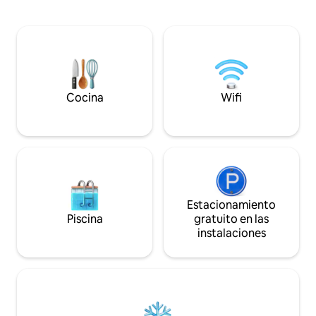
cocina americana y una terraza. En la
después de cada e
habitación con la cabina de infrarrojos
productos de prim
también se podría colocar una cuna o
un ambiente de 5 
una cama hinchable. Ideal para hacer
baño, la NUEVA co
excursiones en bicicleta o para descubrir
NUEVA y la tecnolo
el Mar del Norte, Oldenburg o Bremen
generación permite
general. Reserva 
Cocina
Wifi
Estacionamiento
Piscina
gratuito en las
instalaciones