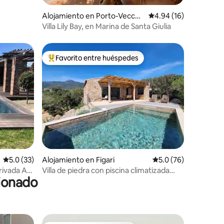
Alojamiento en Porto-Vecchi
Calificación promedio:
4.94 (16)
o
Villa Lily Bay, en Marina de Santa Giulia
Favorito entre huéspedes
rido
Favorito entre huéspedes preferido
Calificación promedio: 5.0 de 5, 33 reseñas
5.0 (33)
Alojamiento en Figari
Calificación promedio
5.0 (76)
Villa de piedra con piscina climatizada
cionado
clasificada con 4*