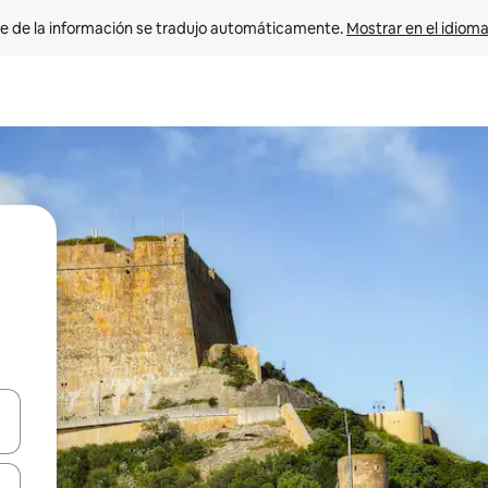
e de la información se tradujo automáticamente. 
Mostrar en el idioma
n las teclas de flecha hacia arriba y hacia abajo o explora con el tact