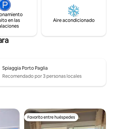
mente
los alrededores.
ing
 exitosas.
ionamiento
ito en las
Aire acondicionado
alaciones
ara
Spiaggia Porto Paglia
Recomendado por 3 personas locales
Favorito entre huéspedes
Favorito entre huéspedes