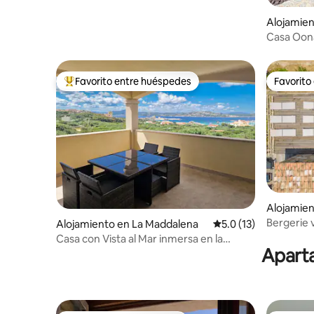
Alojamien
Casa Oon
Favorito entre huéspedes
Favorito
Favorito entre huéspedes preferido
Favorito
Alojamien
Bergerie 
Alojamiento en La Maddalena
Calificación promedio
5.0 (13)
climatiza
Casa con Vista al Mar inmersa en la
Aparta
naturaleza