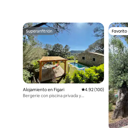
Superanfitrión
Favorito
Superanfitrión
Favorito
Alojamiento en Figari
Calificación promedio: 
4.92 (100)
Bergerie con piscina privada y
climatizada