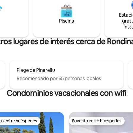
espacio, acogedor y perfecta
'Acciaro y a 6,9 km de la playa
equipado, ofrece todo el stand
aggia. Entre el mar y la
necesario para unas vacaciones
Estac
a, venga a saborear la esencia
Piscina
gratu
 Córcega.
inst
ros lugares de interés cerca de Rondin
Plage de Pinarellu
Recomendado por 65 personas locales
Condominios vacacionales con wifi
ito entre huéspedes
Favorito entre huéspedes
 entre huéspedes preferido
Favorito entre huéspedes