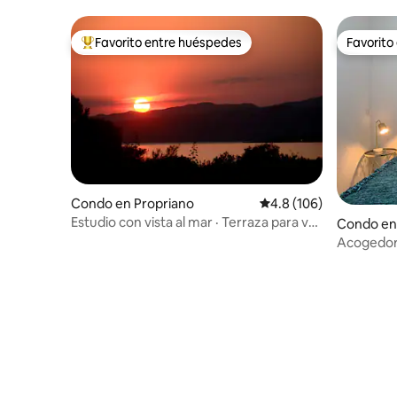
Favorito entre huéspedes
Favorito
Favorito entre huéspedes preferido
Favorito
Condo en Propriano
Calificación promedio:
4.8 (106)
Estudio con vista al mar · Terraza para ver
Condo en
la puesta de sol · A pocos pasos de la
Acogedor
playa
personas 