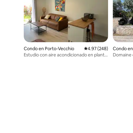
Condo en Porto-Vecchio
Calificación promedio: 
4.97 (248)
Condo en
Estudio con aire acondicionado en planta
Domaine d
baja B
con jardín