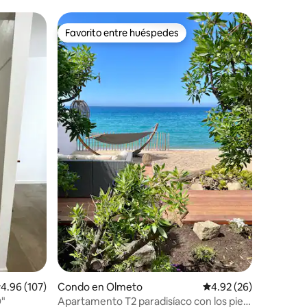
Cerca del centro y la playa
Favorito entre huéspedes
Favorito entre huéspedes
alificación promedio: 4.96 de 5, 107 reseñas
4.96 (107)
Condo en Olmeto
Calificación promedio:
4.92 (26)
O"
Apartamento T2 paradisíaco con los pies