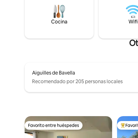
más bonitas del extremo sur de la isla. No
playa de l
muy lejos de los senderos del patrimonio
de Palomb
y de los sitios imprescindibles
naturalez
Cocina
Wifi
misma de
Ot
Aiguilles de Bavella
Recomendado por 205 personas locales
Favorito entre huéspedes
Favor
Favorito entre huéspedes
Favorito