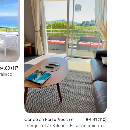
alificación promedio: 4.89 de 5, 117 reseñas
4.89 (117)
Valinco
Condo en Porto-Vecchio
Calificación promedio:
4.91 (110)
Tranquilo T2 • Balcón + Estacionamiento •