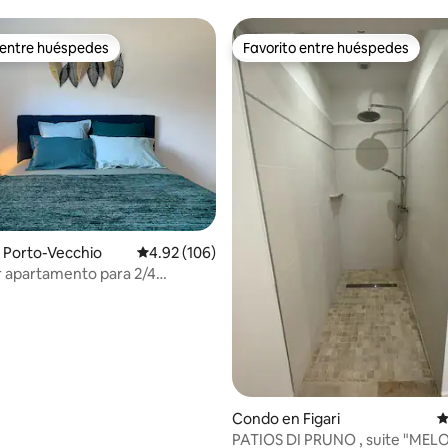
 entre huéspedes
Favorito entre huéspedes
 entre huéspedes
Favorito entre huéspedes
 4.8 de 5, 106 reseñas
 Porto-Vecchio
Calificación promedio: 4.92 de 5, 106 reseñas
4.92 (106)
 apartamento para 2/4
en Porto-Vecchio
Condo en Figari
C
PATIOS DI PRUNO , suite "MEL