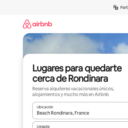
Omite
Part
el
contenido
Lugares para quedarte
cerca de Rondinara
Reserva alquileres vacacionales únicos,
alojamientos y mucho más en Airbnb
Ubicación
Cuando los resultados estén disponibles, navega co
Llegada