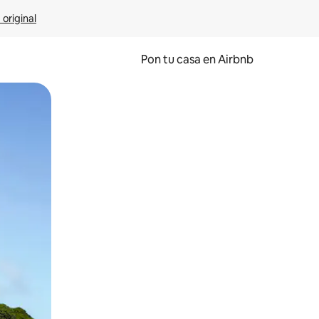
 original
Pon tu casa en Airbnb
o o desliza el dedo.