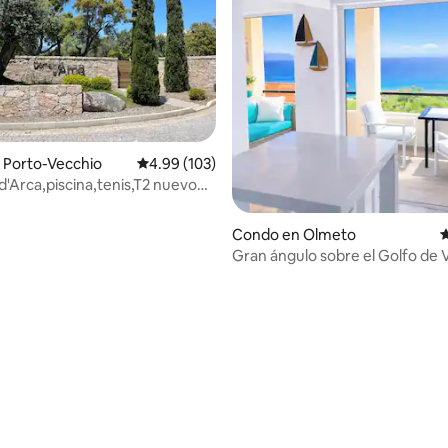
4.97 de 5, 248 reseñas
 Porto-Vecchio
Calificación promedio: 4.99 de 5, 103 reseñas
4.99 (103)
'Arca,piscina,tenis,T2 nuevo
Condo en Olmeto
C
Gran ángulo sobre el Golfo de 