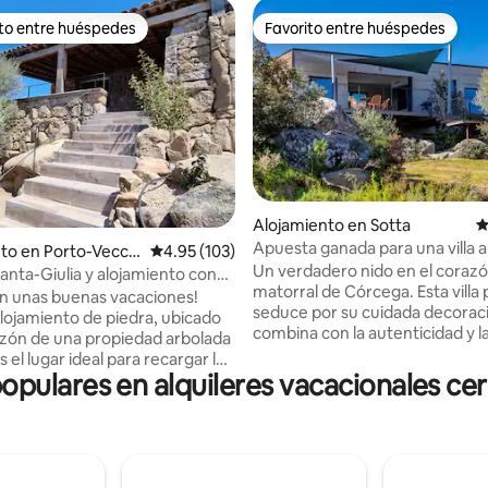
ito entre huéspedes
Favorito entre huéspedes
 entre huéspedes preferido
Favorito entre huéspedes
Alojamiento en Sotta
C
4.94 de 5, 116 reseñas
Apuesta ganada para una villa a
to en Porto-Vecch
Calificación promedio: 4.95 de 5, 103 reseñas
4.95 (103)
moderna
Un verdadero nido en el corazón del
Santa-Giulia y alojamiento con
matorral de Córcega. Esta villa 
e piedra
n unas buenas vacaciones!
seduce por su cuidada decorac
lojamiento de piedra, ubicado
combina con la autenticidad y l
azón de una propiedad arbolada
modernidad. Te sientes bien de
s el lugar ideal para recargar las
inmediato. Atascada entre las rocas de
ulares en alquileres vacacionales ce
scubrir las maravillas del sur de
granito y las esencias nobles de
matorral, le espera una piscina 
, nuestro alojamiento se
con banco de hidromasaje — cl
 a 2,7 km de la hermosa playa
en abril/mayo y septiembre/oc
ione Santa-Giulia, a 3,5 km de
para un confort óptimo. En el interior, el
e Santa-Giulia, a 4,4 km de la