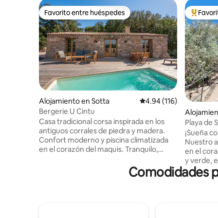
Favorito entre huéspedes
Favor
Favorito entre huéspedes
Favorito
Alojamiento en Sotta
Calificación promedio: 
4.94 (116)
Bergerie U Cintu
Alojamien
Casa tradicional corsa inspirada en los
io
Playa de 
antiguos corrales de piedra y madera.
encanto d
¡Sueña co
Confort moderno y piscina climatizada
Nuestro a
en el corazón del maquis. Tranquilo,
en el cor
vistas a la montaña Consta de una sala de
y verde, e
estar con zona de cocina, sala de estar y
Comodidades pop
pilas y de
chimenea y 2 dormitorios con cuarto de
Córcega. Combinando autenticidad y
baño. Ofrece todas las comodidades
comodidad
modernas necesarias Con una ubicación
encuentra
ideal: a medio camino entre Porto-
de Pietrag
Vecchio y Bonifacio. Cerca de las playas
la bahía d