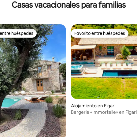
Casas vacacionales para familias
 entre huéspedes
Favorito entre huéspedes
 entre huéspedes
Favorito entre huéspedes
4.92 de 5, 100 reseñas
Alojamiento en Figari
Bergerie «Immortelle» en Figari
clasificada con 5*