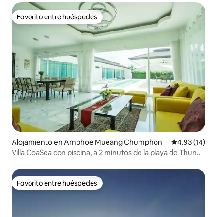
Favorito entre huéspedes
Favorito entre huéspedes
Alojamiento en Amphoe Mueang Chumphon
Calificación 
4.93 (14)
Villa CoaSea con piscina, a 2 minutos de la playa de Thung
wua lan
Favorito entre huéspedes
Favorito entre huéspedes