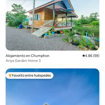
Alojamiento en Chumphon
Calificación p
4.86 (59)
Ariya Garden Home 3
Favorito entre huéspedes
Favorito entre huéspedes preferido