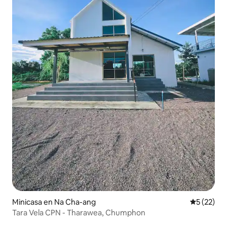
Minicasa en Na Cha-ang
Calificaci
5 (22)
Tara Vela CPN - Tharawea, Chumphon