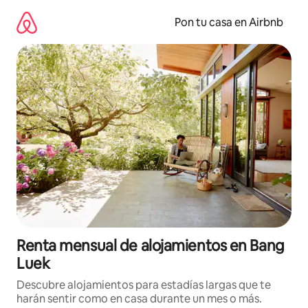
Omite
el
Pon tu casa en Airbnb
contenido
Renta mensual de alojamientos en Bang
Luek
Descubre alojamientos para estadías largas que te
harán sentir como en casa durante un mes o más.