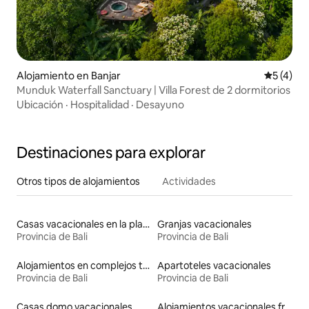
Alojamiento en Banjar
Calificac
5 (4)
Munduk Waterfall Sanctuary | Villa Forest de 2 dormitorios
Ubicación
·
Hospitalidad
·
Desayuno
Destinaciones para explorar
Otros tipos de alojamientos
Actividades
Casas vacacionales en la playa
Granjas vacacionales
Provincia de Bali
Provincia de Bali
Alojamientos en complejos turísticos
Apartoteles vacacionales
Provincia de Bali
Provincia de Bali
Casas domo vacacionales
Alojamientos vacacionales frente a la playa