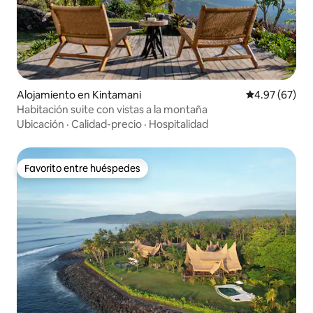
Alojamiento en Kintamani
Calificación p
4.97 (67)
Habitación suite con vistas a la montaña
Ubicación
·
Calidad-precio
·
Hospitalidad
Favorito entre huéspedes
Favorito entre huéspedes