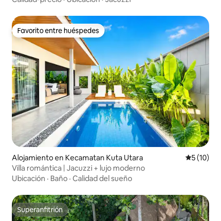
Favorito entre huéspedes
Favorito entre huéspedes
Alojamiento en Kecamatan Kuta Utara
Calificaci
5 (10)
Villa romántica | Jacuzzi + lujo moderno
Ubicación
·
Baño
·
Calidad del sueño
Superanfitrión
Superanfitrión