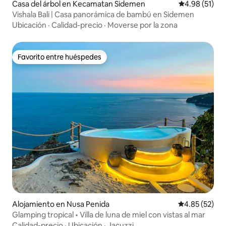
Casa del árbol en Kecamatan Sidemen
Calificación 
4.98 (51)
Vishala Bali | Casa panorámica de bambú en Sidemen
Ubicación
·
Calidad-precio
·
Moverse por la zona
Favorito entre huéspedes
Favorito entre huéspedes
Alojamiento en Nusa Penida
Calificación 
4.85 (52)
Glamping tropical • Villa de luna de miel con vistas al mar
Calidad-precio
·
Ubicación
·
Jacuzzi