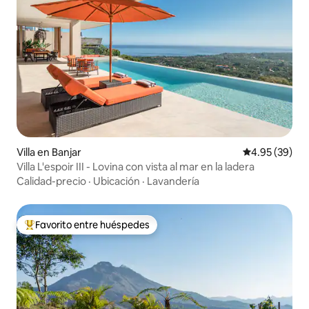
Villa en Banjar
Calificación p
4.95 (39)
Villa L'espoir III - Lovina con vista al mar en la ladera
Calidad-precio
·
Ubicación
·
Lavandería
Favorito entre huéspedes
Favorito entre huéspedes preferido