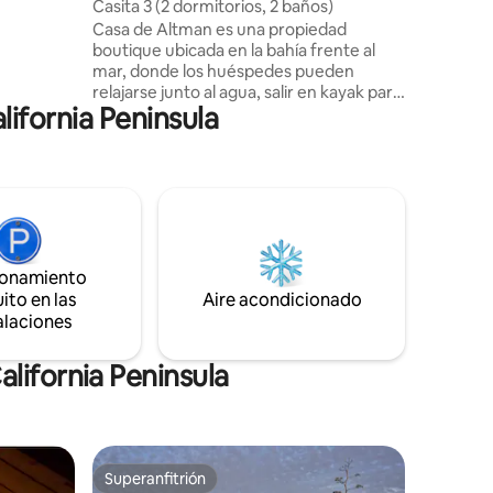
Casita 3 (2 dormitorios, 2 baños)
Casa de Altman es una propiedad
o king
boutique ubicada en la bahía frente al
e.
mar, donde los huéspedes pueden
relajarse junto al agua, salir en kayak para
lifornia Peninsula
explorar las costas, nadar en la piscina,
hacer kayak o simplemente ver la puesta
de sol desde una de las muchas palapas.
"Casita 3" ofrece un espacio inmaculado
de dos dormitorios en el nivel inferior con
una cocina americana, sala de estar con
un sofá cama, un segundo dormitorio
con una cama tamaño queen y un baño,
ionamiento
con un dormitorio principal con una cama
ito en las
Aire acondicionado
tamaño king y baño privado.
alaciones
lifornia Peninsula
Superanfitrión
Superanfitrión