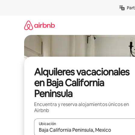
Omite
Part
el
contenido
Alquileres vacacionales
en Baja California
Peninsula
Encuentra y reserva alojamientos únicos en
Airbnb
Ubicación
Cuando los resultados estén disponibles, navega co