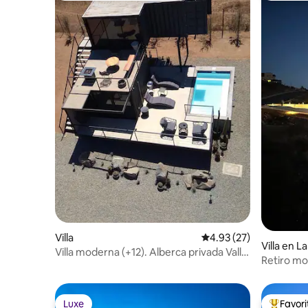
Villa
Calificación promedio:
4.93 (27)
Villa en L
Villa moderna (+12). Alberca privada Valle
Retiro mod
de Gpe.
vistas, sa
Luxe
Favor