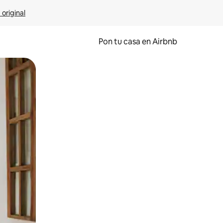
 original
Pon tu casa en Airbnb
o o desliza el dedo.