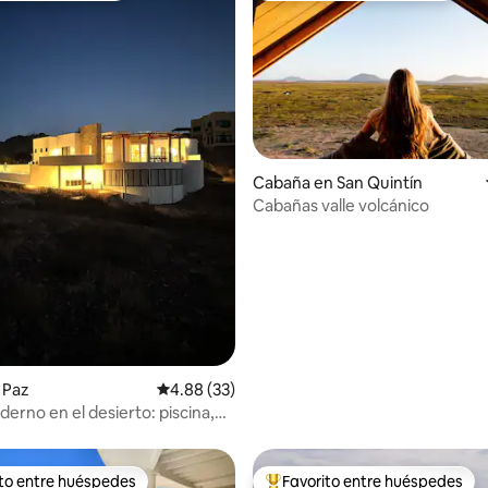
Cabaña en San Quintín
Cabañas valle volcánico
 4.93 de 5, 27 reseñas
a Paz
Calificación promedio: 4.88 de 5, 33 reseñas
4.88 (33)
erno en el desierto: piscina,
la de juegos
ito entre huéspedes
Favorito entre huéspedes