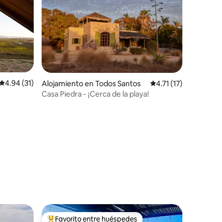
Calificación promedio: 4.94 de 5, 31 reseñas
4.94 (31)
Alojamiento en Todos Santos
Calificación promedio
4.71 (17)
Casa Piedra - ¡Cerca de la playa!
Favorito entre huéspedes