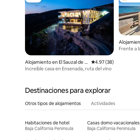
Luxe
Favorito
Alojamien
co
Frente a l
Moderno 
Alojamiento en El Sauzal de R
Calificación promedio:
4.97 (38)
odríguez
Increíble casa en Ensenada, ruta del vino
Destinaciones para explorar
Otros tipos de alojamientos
Actividades
Habitaciones de hotel
Casas domo vacacionales
Baja California Peninsula
Baja California Peninsula