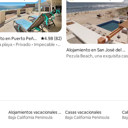
 entre huéspedes preferido
Favorito entre huéspedes prefe
to en Puerto Peñas
Calificación promedio: 4.98 de 5, 82 reseñas
4.98 (82)
a playa • Privado • Impecable •
Alojamiento en San José del Ca
• Las Conchas
bo
Pezula Beach, una exquisita cas
 4.97 de 5, 38 reseñas
frente al mar
Alojamientos vacacionales con entrada y salida de pistas de esquí
Casas vacacionales
Ca
Baja California Peninsula
Baja California Peninsula
Baj