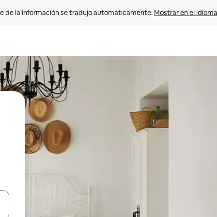
e de la información se tradujo automáticamente. 
Mostrar en el idioma
n las teclas de flecha hacia arriba y hacia abajo o explora con el tact