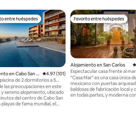
ito entre huéspedes
Favorito entre huéspedes
 entre huéspedes preferido
Favorito entre huéspedes
Alojamiento en San Carlos
C
Espectacular casa frente al mar,
4.99 de 5, 110 reseñas
nto en Cabo San L
Calificación promedio: 4.97 de 5, 101 reseñas
4.97 (101)
puestas de sol
"Casa Mar" es una casa única de
iscina de 2 dormitorios a 5
mexicano con puertas arquead
el centro de Cabo
de las preocupaciones en este
baldosas de fabricación local y 
 y sereno alojamiento, ubicado
en todas partes, y moderna con
inutos del centro de Cabo San
comodidades. La vista al mar al
s playas de fama mundial, el
la casa te deja sin aliento. Los tres
ortivo, el centro comercial, las
dormitorios tienen camas tama
 mucho más, ubicado de forma
baños con duchas a ras de suelo. L
laya Sunset. Disfruta de
terrazas ofrecen aislamiento p
ecto desde la planta baja a la
el sol y relajarse en el jacuzzi. Disfruta de
al ascensor desde el garaje,
tres zonas de comedor al aire li