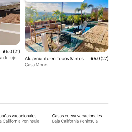
rido
Favorito entre huéspedes preferido
Calificación promedio: 5.0 de 5, 21 reseñas
5.0 (21)
a de lujo
Alojamiento en Todos Santos
Calificación promedi
5.0 (27)
Casa Mono
bañas vacacionales
Casas cueva vacacionales
a California Peninsula
Baja California Peninsula