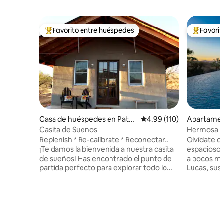
Favorito entre huéspedes
Favor
Favorito entre huéspedes preferido
Favorito
Casa de huéspedes en Patag
Calificación promedio: 
4.99 (110)
Apartame
onia
ucas
Casita de Suenos
Hermosa p
minutos d
Replenish * Re-calibrate * Reconectar..
Olvídate 
¡Te damos la bienvenida a nuestra casita
espacioso
de sueños! Has encontrado el punto de
a pocos m
partida perfecto para explorar todo lo
Lucas, su
que esta región tiene para ofrecer.
puerto dep
Ubicada entre las montañas de la
tiendas y
Patagonia y Santa Rita, nuestra casita se
segura en la p
encuentra a poco menos de 5000 pies,
acceso dir
por lo que la temperatura es perfecta
piscina y 