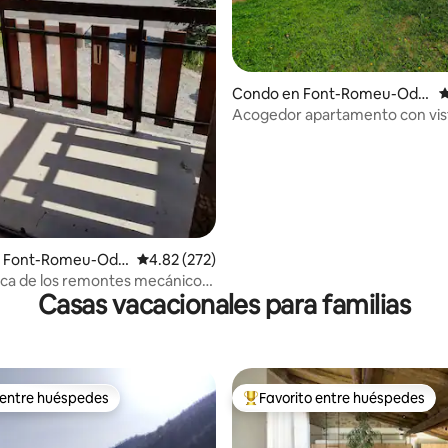
4.91 de 5, 238 reseñas
Condo en Font-Romeu-Odei
C
llo-Via
Acogedor apartamento con vis
tranquilo jardín en la planta baja
 Font-Romeu-Ode
Calificación promedio: 4.82 de 5, 272 reseñas
4.82 (272)
ca de los remontes mecánicos
Casas vacacionales para familias
presionantes
 entre huéspedes
Favorito entre huéspedes
 entre huéspedes
Favorito entre huéspedes prefe