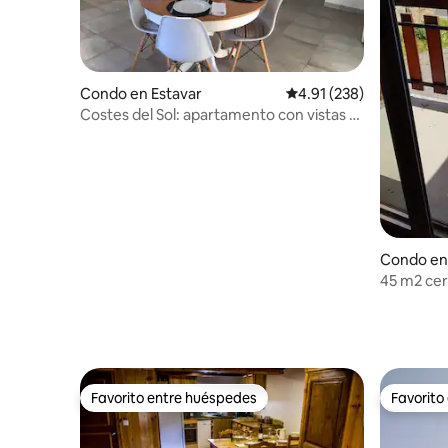
Condo en Estavar
Calificación promedio: 
4.91 (238)
Costes del Sol: apartamento con vistas a
la Cerdaña
Condo en
illo-Via
45 m2 cer
vistas im
Favorito entre huéspedes
Favorito
Favorito entre huéspedes
Favorito