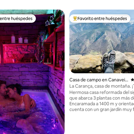
 entre huéspedes
Favorito entre huéspedes
 entre huéspedes
Favorito entre huéspedes prefe
 4.97 de 5, 33 reseñas
Casa de campo en Canaveill
C
es
La Carança, casa de montaña. ¡
y a la naturaleza!
Hermosa casa reformada del sig
que abarca 3 plantas con más d
Encaramada a 1400 m y orientad
cuenta con un gran jardín muy f
una vista impresionante del vall
Canigou y los macizos de Caranç
para desconectar! La vida silves
omnipresente y fácil de observ