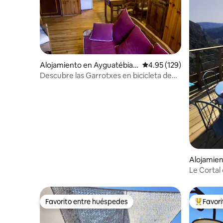
Alojamiento en Ayguatébia-
Calificación promedio: 
4.95 (129)
Talau
Descubre las Garrotxes en bicicleta de
montaña eléctrica
Alojamien
s
Le Cortal
comodidad
Favorito entre huéspedes
Favor
Favorito entre huéspedes
Favorito