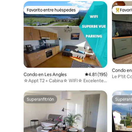
Favorito entre huéspedes
Favor
Favorito entre huéspedes
Favorito
Condo en
Condo en Les Angles
Calificación promedio: 
4.81 (195)
illo-Via
Le P'tit 
☆Appt T2 + Cabina☆ WIFI☆ Excelentes
vistas☆ 4/6 camas☆
Superanfitrión
Superanf
Superanfitrión
Superanf