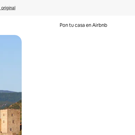
 original
Pon tu casa en Airbnb
o o desliza el dedo.