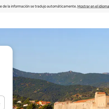
e de la información se tradujo automáticamente. 
Mostrar en el idioma
n las teclas de flecha hacia arriba y hacia abajo o explora con el tact