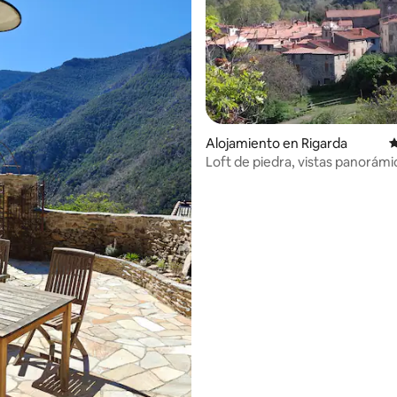
Alojamiento en Rigarda
C
Loft de piedra, vistas panorámic
montaña
dio: 5 de 5, 6 reseñas