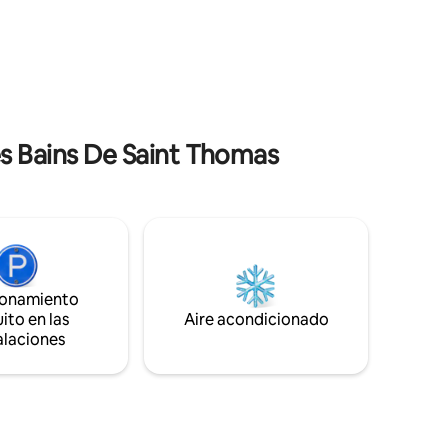
o o
vistas a la cadena de los Pirineos
n
Francesa y Española. Dos habitaciones
uestra
equipadas con camas de matrimonio,
ráneo y
una de ellas con acceso a la terraza. Baño
s pistas
con ducha italiana y aseo separado.
Calefacción estufa de pellets
s Bains De Saint Thomas
ionamiento
ito en las
Aire acondicionado
alaciones