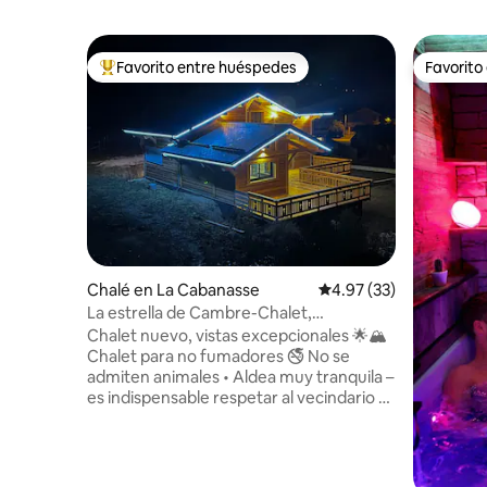
Favorito entre huéspedes
Favorito
Favorito entre huéspedes preferido
Favorito
Chalé en La Cabanasse
Calificación promedio:
4.97 (33)
La estrella de Cambre-Chalet,
acogedora y tranquila, de 1 a 9 personas
Chalet nuevo, vistas excepcionales 🌟🏔
Chalet para no fumadores 🚭 No se
admiten animales • Aldea muy tranquila –
es indispensable respetar al vecindario •
Cabaña nueva y acogedora con vistas
impresionantes al Cambre d’Aze • A 7 km
de Font-Romeu (10 min) • Fuera de la
urbanización • Capacidad para