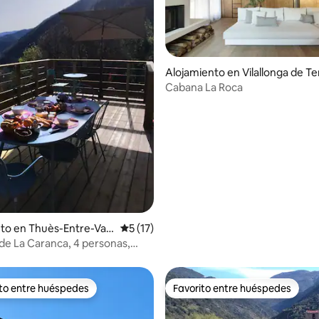
Alojamiento en Vilallonga de Te
Cabana La Roca
4.95 de 5, 129 reseñas
to en Thuès-Entre-Vall
Calificación promedio: 5 de 5, 17 reseñas
5 (17)
 de La Caranca, 4 personas,
 y tranquilidad.
ito entre huéspedes
Favorito entre huéspedes
 entre huéspedes preferido
Favorito entre huéspedes