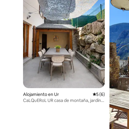
Alojamiento en Ur
Calificación prome
5 (6)
CaLQuERoL UR casa de montaña, jardín,
bbq y billar