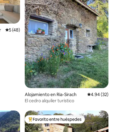
r
Calificación promedio: 5 de 5, 48 reseñas
5 (48)
Alojamiento en Ria-Sirach
Calificación promedio:
4.94 (32)
El cedro alquiler turístico
Favorito entre huéspedes
Favorito entre huéspedes preferido