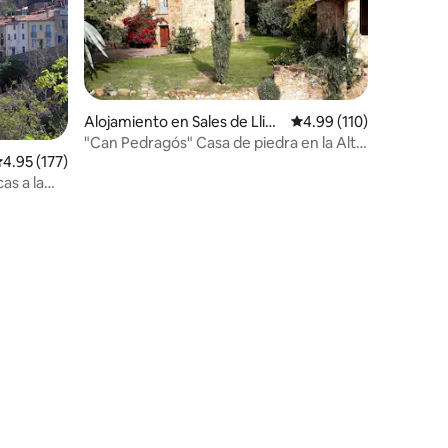
Alojamiento en Sales de Llier
Calificación promedio: 
4.99 (110)
ca
"Can Pedragós" Casa de piedra en la Alta
alificación promedio: 4.95 de 5, 177 reseñas
4.95 (177)
Garrotxa
as a la