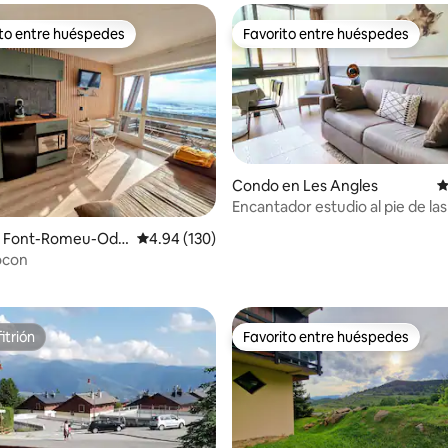
ito entre huéspedes
Favorito entre huéspedes
 entre huéspedes preferido
Favorito entre huéspedes
Condo en Les Angles
C
Encantador estudio al pie de las
 Font-Romeu-Ode
Calificación promedio: 4.94 de 5, 130 reseñas
4.94 (130)
4.81 de 5, 195 reseñas
Cocon
itrión
Favorito entre huéspedes
itrión
Favorito entre huéspedes