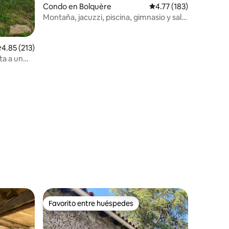
Condo en Bolquère
Calificación promedio: 
4.77 (183)
Montaña, jacuzzi, piscina, gimnasio y sala
de juegos
alificación promedio: 4.85 de 5, 213 reseñas
4.85 (213)
ta a un
Favorito entre huéspedes
rido
Favorito entre huéspedes