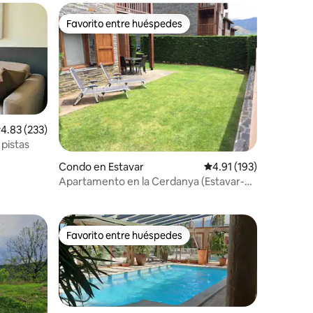
Favorito entre huéspedes
Favorito entre huéspedes
alificación promedio: 4.83 de 5, 233 reseñas
4.83 (233)
 pistas
Condo en Estavar
Calificación promedio: 
4.91 (193)
Apartamento en la Cerdanya (Estavar-
Llívia)
Favorito entre huéspedes
Favorito entre huéspedes