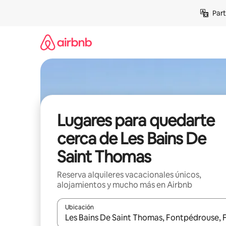
Omite
Part
el
contenido
Lugares para quedarte
cerca de Les Bains De
Saint Thomas
Reserva alquileres vacacionales únicos,
alojamientos y mucho más en Airbnb
Ubicación
Cuando los resultados estén disponibles, navega co