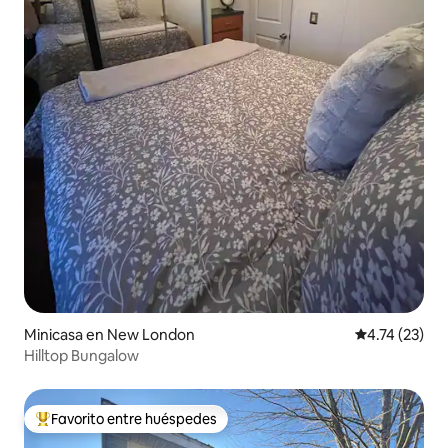
Minicasa en New London
Calificación 
4.74 (23)
Hilltop Bungalow
Favorito entre huéspedes
Favorito entre huéspedes preferido