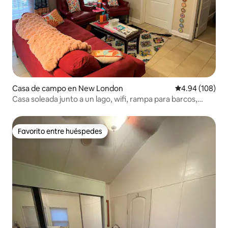
Casa de campo en New London
Calificación pr
4.94 (108)
Casa soleada junto a un lago, wifi, rampa para barcos,
chimenea, W&D
Favorito entre huéspedes
Favorito entre huéspedes