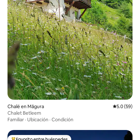
Chalé en Măgura
Calificación
5.0 (59)
Chalet Betleem
Familiar
·
Ubicación
·
Condición
Favorito entre huéspedes