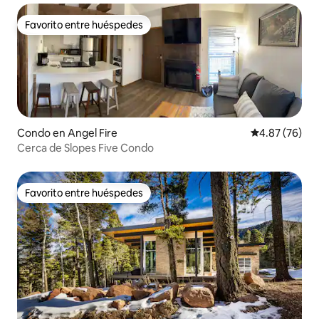
Favorito entre huéspedes
Favorito entre huéspedes
Condo en Angel Fire
Calificación p
4.87 (76)
Cerca de Slopes Five Condo
Favorito entre huéspedes
Favorito entre huéspedes