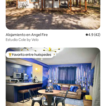
Alojamiento en Angel Fire
Calificación
4.9 (42)
Estudio Cole by Velo
Favorito entre huéspedes
Favorito entre huéspedes preferido