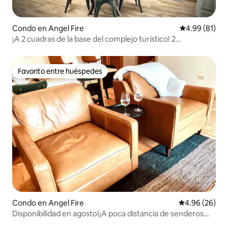
Condo en Angel Fire
Calificación 
4.99 (81)
¡A 2 cuadras de la base del complejo turístico! 2
habitaciones/2 baños - ¡Recién remodelado!
Favorito entre huéspedes
Favorito entre huéspedes
Condo en Angel Fire
Calificación p
4.96 (26)
Disponibilidad en agosto|¡A poca distancia de senderos
para caminatas y ciclismo!