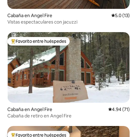
Cabaña en Angel Fire
Calificación
5.0 (13)
Vistas espectaculares con jacuzzi
Favorito entre huéspedes
Favorito entre huéspedes preferido
Cabaña en Angel Fire
Calificación 
4.94 (71)
Cabaña de retiro en Angel Fire
Favorito entre huéspedes