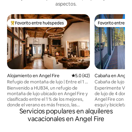
aspectos.
Favorito entre huéspedes
Favorito entre h
Favorito entre huéspedes preferido
Favorito entre h
Alojamiento en Angel Fire
Calificación promedio: 5.0 de 
5.0 (42)
Cabaña en Angel F
Refugio de montaña de lujo | Entre el 1 %
Cabaña de lujo en p
superior | Escapada de verano genial
dormitorios | Bañ
Bienvenido a HUB34, un refugio de
Experimente Vida
vistas
montaña de lujo ubicado en Angel Fire y
de lujo de 4 dormi
clasificado entre el 1 % de los mejores,
Angel Fire con acc
donde el verano es más fresco, las
esquí y bicicleta. 
Servicios populares en alquileres
mañanas son más tranquilas y el aire de
hidromasaje priva
la montaña le invita a relajarse de
de 4 acogedoras c
vacacionales en Angel Fire
verdad. Diseñado con esmero y con una
de las vistas pan
estética moderna y elegante de estilo
patios. A las famili