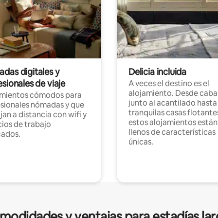
das digitales y
Delicia incluida
sionales de viaje
A veces el destino es el
alojamiento. Desde caba
amientos cómodos para
junto al acantilado hasta
sionales nómadas y que
tranquilas casas flotante
jan a distancia con wifi y
estos alojamientos están
ios de trabajo
llenos de características
cados.
únicas.
modidades y ventajas para estadías lar