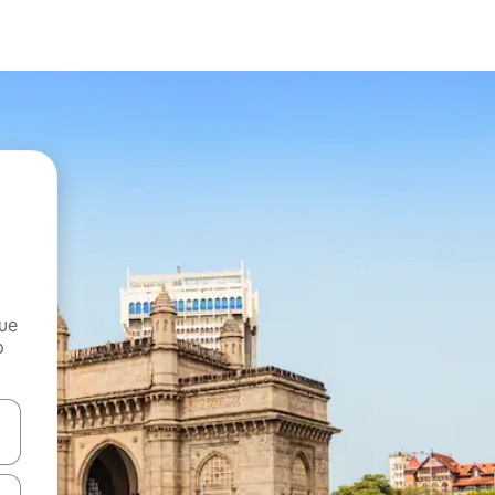
que
o
n las teclas de flecha hacia arriba y hacia abajo o explora con el tact