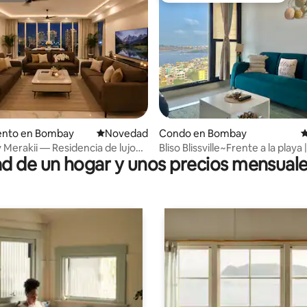
 4.96 de 5, 23 reseñas
nto en Bombay
Lugar para hospedarse
Novedad
Condo en Bombay
C
y Merakii — Residencia de lujo
Bliso Blissville~Frente a la playa 
 de un hogar y unos precios mensuale
apartamento de 2 habitaciones 
Vista al mar