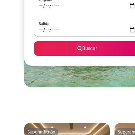
Salida
Buscar
Superanfitrión
Superanf
Superanfitrión
Superanf