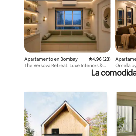
Apartamento en Bombay
Calificación promedio:
4.96 (23)
Apartame
The Versova Retreat! Luxe Interiors &
Ornella b
La comodidad
Sea View
ejecutiva.