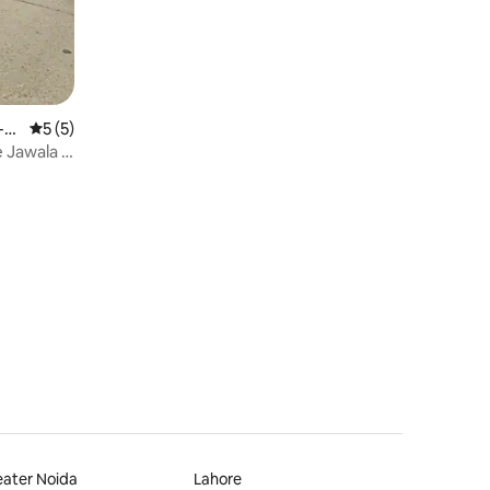
-s
Calificación promedio: 5 de 5, 5 reseñas
5 (5)
 Jawala Ji
ater Noida
Lahore