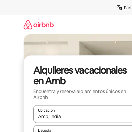
Omite
Part
el
contenido
Alquileres vacacionales
en Amb
Encuentra y reserva alojamientos únicos en
Airbnb
Ubicación
Cuando los resultados estén disponibles, navega co
Llegada