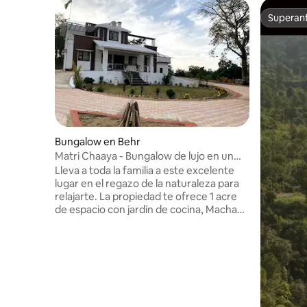
Superanf
Superanf
Bungalow en Behr
Matri Chaaya - Bungalow de lujo en un
pueblo precioso
Lleva a toda la familia a este excelente
lugar en el regazo de la naturaleza para
relajarte. La propiedad te ofrece 1 acre
de espacio con jardín de cocina, Machaan
para disfrutar del atardecer/amanecer,
mostrar la vida del pueblo, cielos
despejados, contemplar las estrellas,
disfrutar de la hoguera y mucho más. La
propiedad ofrece todos los servicios
básicos como TV, géiser, aire
acondicionado, plancha con soporte,