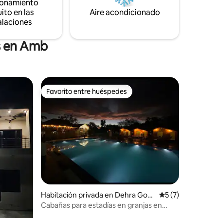
ionamiento
ito en las
Aire acondicionado
alaciones
s en Amb
Favorito entre huéspedes
rido
Favorito entre huéspedes
Habitación privada en Dehra Gopi
Calificación prom
5 (7)
pur
Cabañas para estadías en granjas en
Dehra Gopipur, India