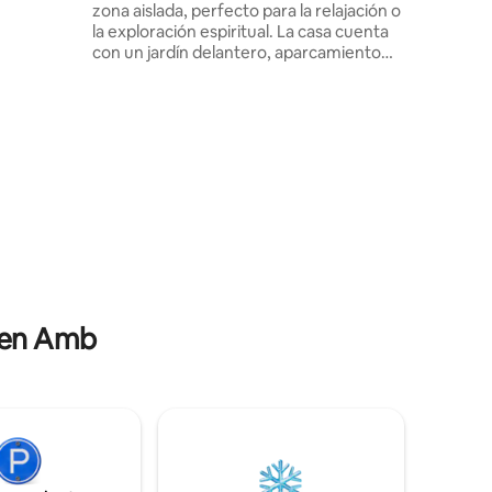
zona aislada, perfecto para la relajación o
 chef
la exploración espiritual. La casa cuenta
s comidas
con un jardín delantero, aparcamiento
os,
para 2-3 coches, dos salas de estar,
aves se
dormitorios acogedores con aire
a
acondicionado, un aseo adjunto y un
balcón privado. Una cocina que garantiza
comodidad. A solo 3 minutos a pie de
Radha Soami Satsang Beas Koharchhan ,
a 7 km de la estación de tren Amb
Andaura, a 15 km del templo Chintpurni y
a 37 km del templo Jwalaji. Disfruta de un
entorno sereno cerca de las principales
atracciones.
s en Amb