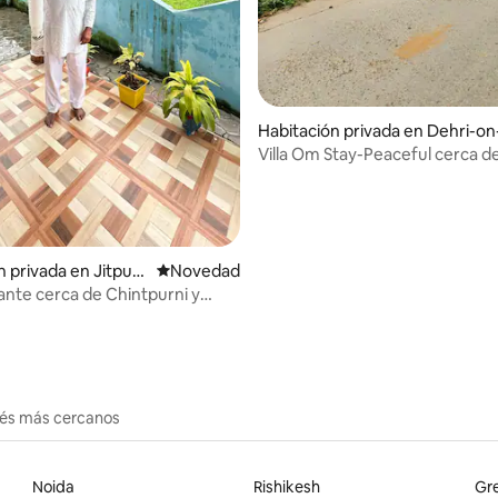
Habitación privada en Dehri-on
one
Villa Om Stay-Peaceful cerca de
- Shaktipeeth
n privada en Jitpur
Lugar para hospedarse
Novedad
jante cerca de Chintpurni y
aura
erés más cercanos
Noida
Rishikesh
Gre