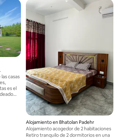
Loft en 
Favorit
Favorit
Alojamien
Ubicada e
habitació
un refugi
urbana. A
espacio 
gusto qu
encanto 
se extien
inmediata
impresio
 las casas
allá: mo
es,
besar el 
as es el
rozados p
rodeado
sol, depe
moso
uberantes
torios
rca de
Alojamiento en Bhatolan Padehr
que es una
Alojamiento acogedor de 2 habitaciones
ue buscan
Retiro tranquilo de 2 dormitorios en una