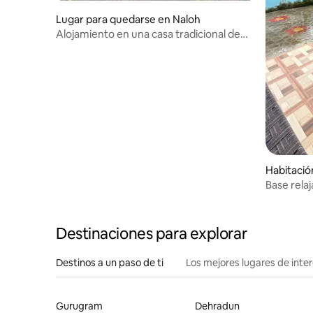
Lugar para quedarse en Naloh
Alojamiento en una casa tradicional de
haveli
Habitació
Baheri
Base rela
Amb And
Destinaciones para explorar
Destinos a un paso de ti
Los mejores lugares de int
Gurugram
Dehradun