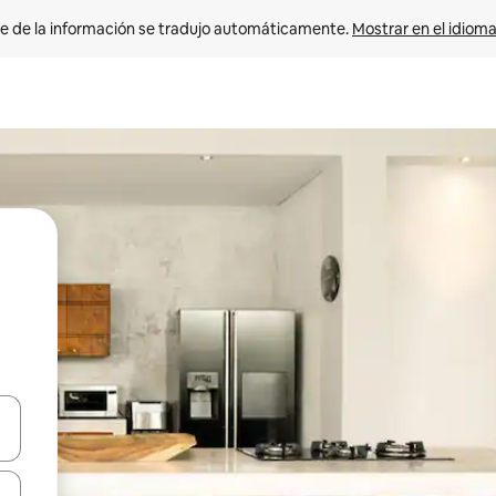
e de la información se tradujo automáticamente. 
Mostrar en el idioma
n las teclas de flecha hacia arriba y hacia abajo o explora con el tact