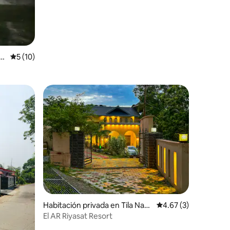
u
Calificación promedio: 5 de 5, 10 reseñas
5 (10)
Habitación privada en Tila Nah
Calificación promedio
4.67 (3)
ar Bhadar
El AR Riyasat Resort