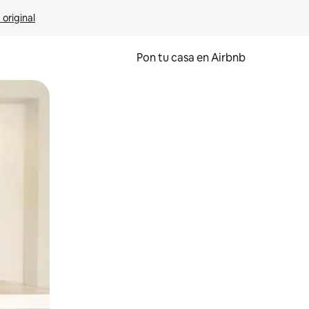
 original
Pon tu casa en Airbnb
o o desliza el dedo.