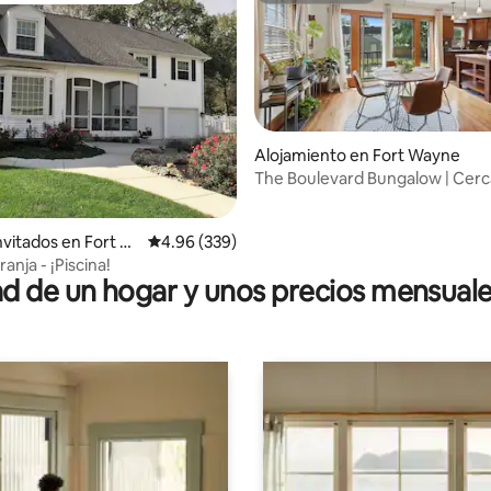
io: 5 de 5, 14 reseñas
Alojamiento en Fort Wayne
The Boulevard Bungalow | Cerc
centro de la ciudad
invitados en Fort W
Calificación promedio: 4.96 de 5, 339 reseñas
4.96 (339)
ranja - ¡Piscina!
 de un hogar y unos precios mensuale