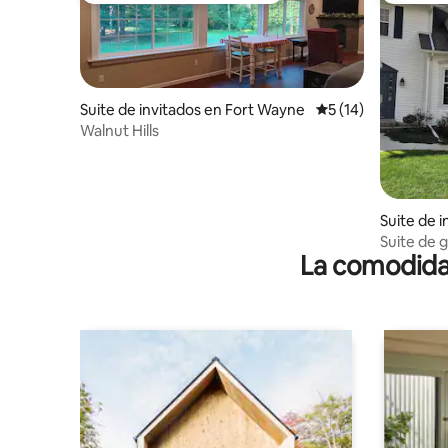
Suite de invitados en Fort Wayne
Calificación promed
5 (14)
Walnut Hills
Suite de 
ayne
Suite de g
La comodidad