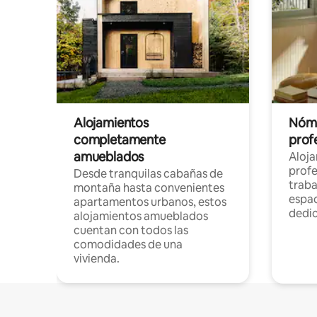
Alojamientos
Nóma
completamente
profe
amueblados
Aloj
profe
Desde tranquilas cabañas de
traba
montaña hasta convenientes
espac
apartamentos urbanos, estos
dedi
alojamientos amueblados
cuentan con todos las
comodidades de una
vivienda.