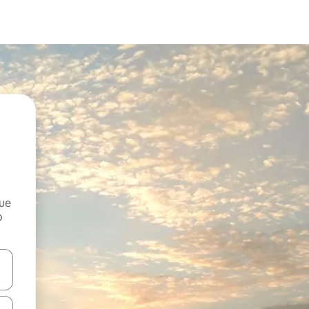
que
o
n las teclas de flecha hacia arriba y hacia abajo o explora con el tact