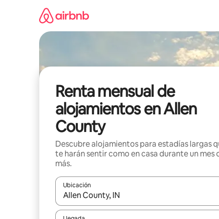
Omite
el
contenido
Renta mensual de
alojamientos en Allen
County
Descubre alojamientos para estadías largas 
te harán sentir como en casa durante un mes 
más.
Ubicación
Cuando los resultados estén disponibles, navega co
Llegada