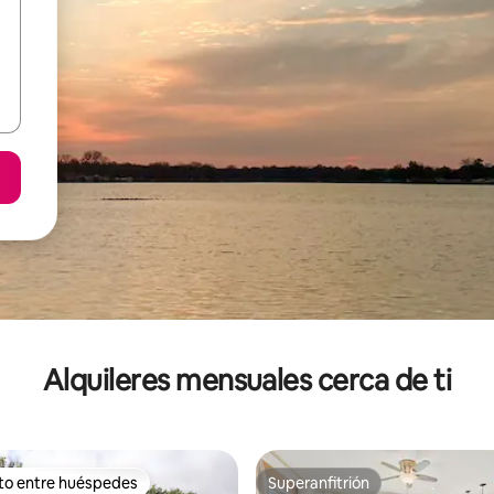
Alquileres mensuales cerca de ti
ito entre huéspedes
Superanfitrión
 entre huéspedes preferido
Superanfitrión