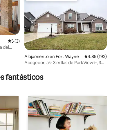
Calificación promedio: 5 de 5, 3 reseñas
5 (3)
a del
Alojamiento en Fort Wayne
Calificación promedio: 
4.85 (192)
Acogedor, a✨ 3 millas de ParkView✨, 3✨
dormitorios, 4 camas
s fantásticos