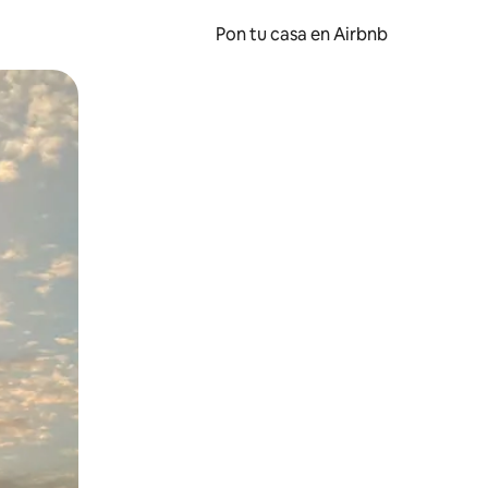
Pon tu casa en Airbnb
o o desliza el dedo.