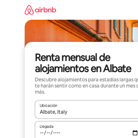
Omite
el
contenido
Renta mensual de
alojamientos en Albate
Descubre alojamientos para estadías largas 
te harán sentir como en casa durante un mes 
más.
Ubicación
Cuando los resultados estén disponibles, navega co
Llegada