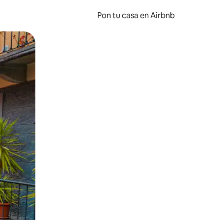
Pon tu casa en Airbnb
o o desliza el dedo.