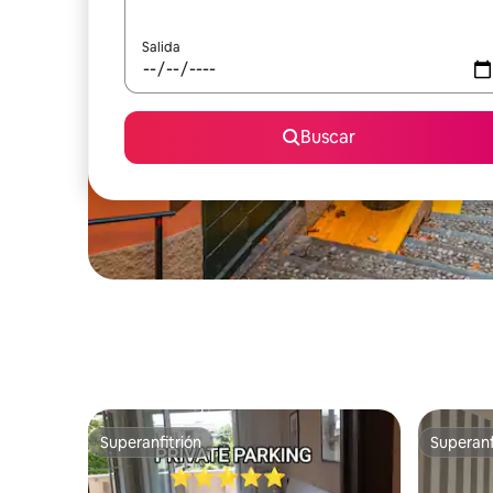
Salida
Buscar
Superanfitrión
Superanf
Superanfitrión
Superanf