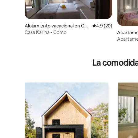
Alojamiento vacacional en Co
Calificación promedio
4.9 (20)
mo
Casa Karina - Como
Apartam
Apartame
Petite Ma
La comodidad