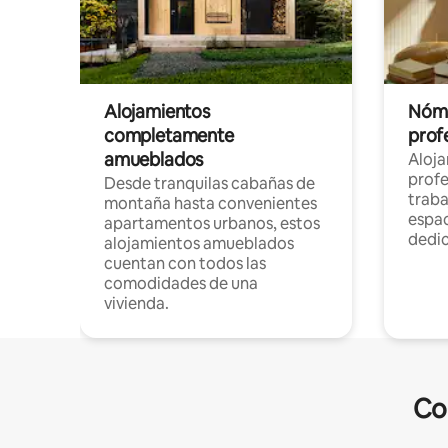
Alojamientos
Nóma
completamente
profe
amueblados
Aloj
profe
Desde tranquilas cabañas de
traba
montaña hasta convenientes
espac
apartamentos urbanos, estos
dedi
alojamientos amueblados
cuentan con todos las
comodidades de una
vivienda.
Co