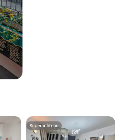
Superanfitrión
rido
Superanfitrión