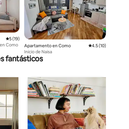
Calificación promedio: 5 de 5, 19 reseñas
5 (19)
o en Como
Apartamento en Como
Calificación promedi
4.5 (10)
Inicio de Naisa
s fantásticos