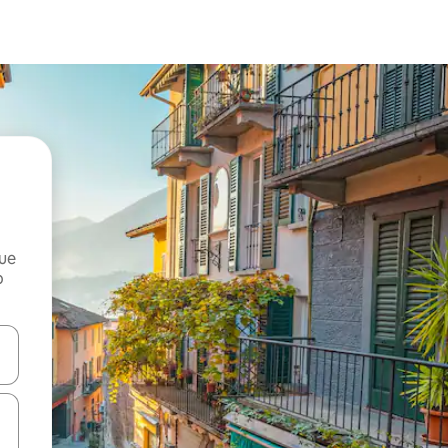
que
o
n las teclas de flecha hacia arriba y hacia abajo o explora con el tact