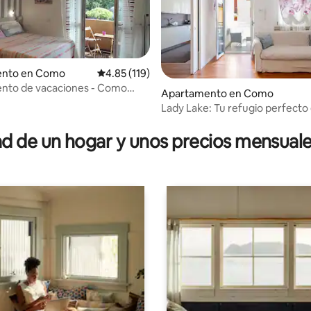
: 4.9 de 5, 20 reseñas
ento en Como
Calificación promedio: 4.85 de 5, 119 reseñas
4.85 (119)
nto de vacaciones - Como
Apartamento en Como
ison
Lady Lake: Tu refugio perfect
 de un hogar y unos precios mensuale