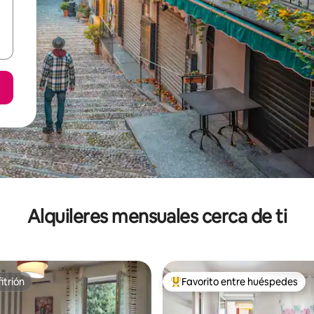
Alquileres mensuales cerca de ti
itrión
Favorito entre huéspedes
itrión
Favorito entre huéspedes prefe