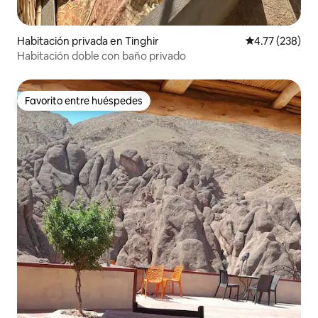
Habitación privada en Tinghir
Calificación p
4.77 (238)
Habitación doble con baño privado
Favorito entre huéspedes
Favorito entre huéspedes