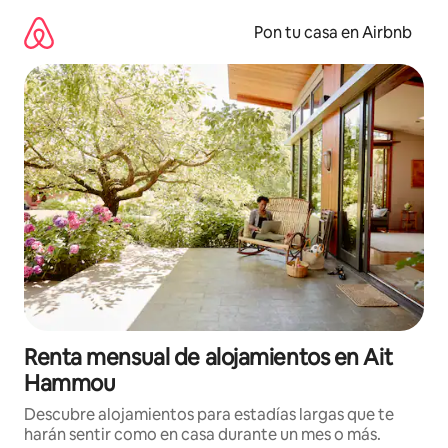
Omite
el
Pon tu casa en Airbnb
contenido
Renta mensual de alojamientos en Ait
Hammou
Descubre alojamientos para estadías largas que te
harán sentir como en casa durante un mes o más.