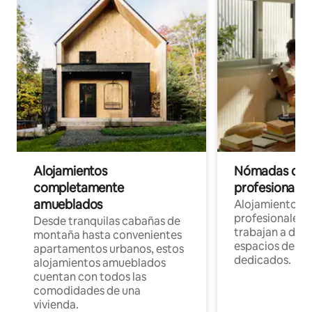
Alojamientos
Nómadas digit
completamente
profesionales 
amueblados
Alojamientos 
profesionales 
Desde tranquilas cabañas de
trabajan a dist
montaña hasta convenientes
espacios de tr
apartamentos urbanos, estos
dedicados.
alojamientos amueblados
cuentan con todos las
comodidades de una
vivienda.