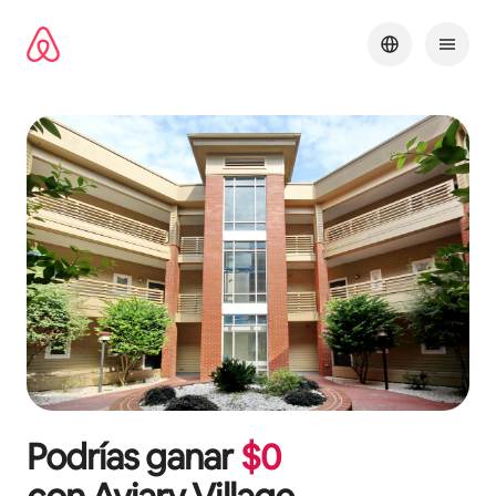
Omite
el
contenido
Podrías ganar
$
0