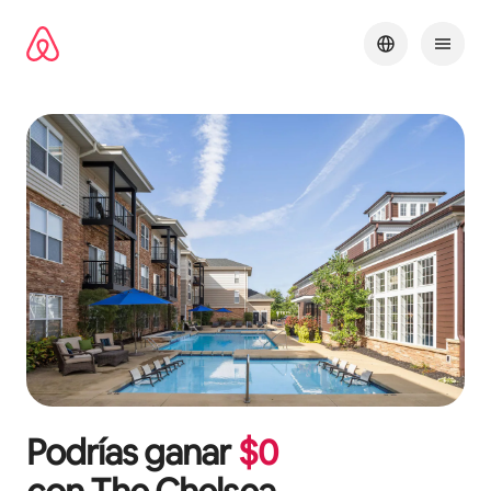
Omite
el
contenido
Podrías ganar
$
0