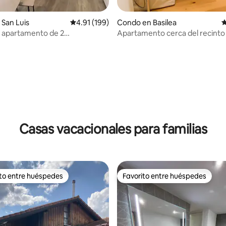
 4.9 de 5, 109 reseñas
San Luis
Calificación promedio: 4.91 de 5, 199 reseñas
4.91 (199)
Condo en Basilea
C
 apartamento de 2
Apartamento cerca del recinto 
es, a 3 minutos de Basilea,
Basilea
ento
Casas vacacionales para familias
ito entre huéspedes
Favorito entre huéspedes
 entre huéspedes preferido
Favorito entre huéspedes