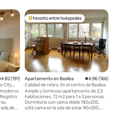
Apartame
Favorito entre huéspedes
Favor
Favorito entre huéspedes preferido
Favorit
Departam
cerca de 
Disfruta 
este lum
de dos h
estar-co
grande of
cómodo. El departamento est
amueblad
moderno,
con pieza
alificación promedio: 4.82 de 5, 191 reseñas
4.82 (191)
Apartamento en Basilea
Calificación promedio: 
4.96 (166)
ubicación
Ciudad Vi
o City
Calidad de retiro. En el centro de Basilea.
escondido
e moderno
Amplio y luminoso apartamento de 2,5
balcón. Hay estacionamiento
 Registro
habitaciones, 72 m2 para 1 a 3 personas.
subterrá
ras.
Dormitorio con cama doble 180x200,
pequeños
arada de
sofá cama en la sala de estar 90x200.
utos a pie
Baño: bañera/ducha e inodoro. Cocina:
ea SBB; a
lavavajillas, lavadora y secadora. Segundo
utobús.
piso, ascensor, ubicación tranquila, vista
2 con
en zona verde con árboles altos, balcón,