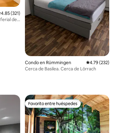
alificación promedio: 4.85 de 5, 321 reseñas
4.85 (321)
ferial de
Condo en Rümmingen
Calificación promedio: 
4.79 (232)
Cerca de Basilea. Cerca de Lörrach
Favorito entre huéspedes
Favorito entre huéspedes