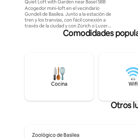
Quiet Loft with Garden near Basel SBB
negocios 
Acogedor mini-loft en el vecindario
Estacionam
Gundeli de Basilea. Junto a la estación de
laterales
tren y los tranvías, con fácil conexión a
(Parkhaus) a
través de la ciudad y con Zúrich o Luzern.
Basel incl
Comodidades populare
La zona es animada, con tiendas y
gratuito 
restaurantes cerca. El apartamento es
todos los
sencillo, limpio e ideal para estadías
cortas y viajeros ligeros. Ten en cuenta lo
siguiente: – Algunos artículos personales
están presentes. – El almacenamiento es
mínimo. – Los sonidos del tranvía/calle
pueden ser audibles. – No apto para
niños. – No se aceptan animales. Ideal
Cocina
Wifi
para personas que viajan solas o parejas
que buscan una estancia tranquila y
céntrica.
Otros l
Zoológico de Basilea