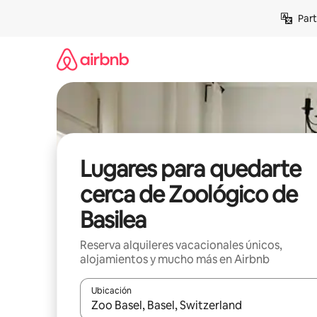
Omite
Part
el
contenido
Lugares para quedarte
cerca de Zoológico de
Basilea
Reserva alquileres vacacionales únicos,
alojamientos y mucho más en Airbnb
Ubicación
Cuando los resultados estén disponibles, navega co