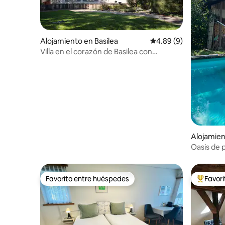
Alojamiento en Basilea
Calificación promedio
4.89 (9)
Villa en el corazón de Basilea con
BaselCard gratuita
Alojamien
Oasis de 
Favorito entre huéspedes
Favor
Favorito entre huéspedes
Favorito