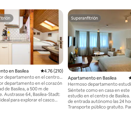
itrión
Superanfitrión
itrión
Superanfitrión
to en Basilea
Calificación promedio: 4.76 de 5, 210 reseñas
4.76 (210)
r departamento en el centro
Apartamento en Basilea
C
 | Tranvía a 50 m | Austrasse
or departamento en el corazón
Hermoso departamento estudi
ad de Basilea, a 500 m de
Heart - 33
Siéntete como en casa en est
 Austrasse 64, Basilea-Stadt:
estudio en el centro de Basilea.
ideal para explorar el casco
de entrada autónomo las 24 ho
a Marktplatz, el Rin y el
Transporte público gratuito. P
. Parada de la línea 6
tranvía cerca de la casa, a 5 min
a a solo 50 m: acceso directo a
de la estación principal de Basil
se, Basel SBB y EuroAirport.
15 minutos del aeropuerto en a
4.91 de 5, 132 reseñas
ara Art Basel, viajes de
Departamento estudio de 37 m