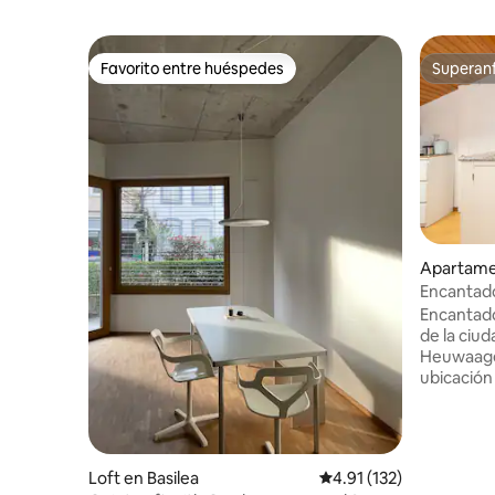
Favorito entre huéspedes
Superanf
Favorito entre huéspedes
Superanf
Apartamen
Encantado
de Basilea
Encantad
de la ciud
Heuwaage.
ubicación 
antiguo, l
Kunstmuseum Basel
del tranví
Basel Mes
Loft en Basilea
Calificación promedio: 
4.91 (132)
Perfecto p