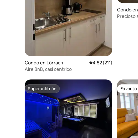
Condo en 
Precioso 
estilo ar
Condo en Lörrach
Calificación promedio: 
4.82 (211)
Aire BnB, casi céntrico
Superanfitrión
Favorito
Superanfitrión
Favorito