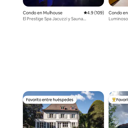
Condo en Mulhouse
Calificación promedio:
4.9 (109)
Condo en 
El Prestige Spa Jacuzzi y Sauna
Luminoso
tradicional
habitacion
Aparcami
Favorito entre huéspedes
Favor
Favorito entre huéspedes
Favorito