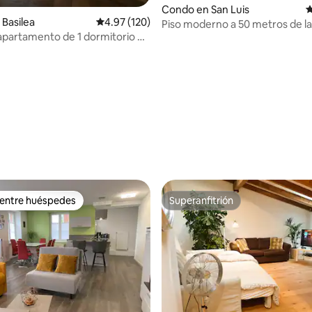
Condo en San Luis
C
Basilea
Calificación promedio: 4.97 de 5, 120 reseñas
4.97 (120)
Piso moderno a 50 metros de la
apartamento de 1 dormitorio de
suiza con aparcamiento
t nouveau en Kleinbasel
4.82 de 5, 211 reseñas
 entre huéspedes
Superanfitrión
 entre huéspedes
Superanfitrión