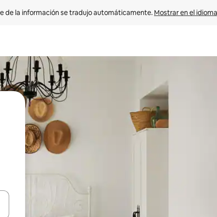
e de la información se tradujo automáticamente. 
Mostrar en el idioma
n las teclas de flecha hacia arriba y hacia abajo o explora con el tact