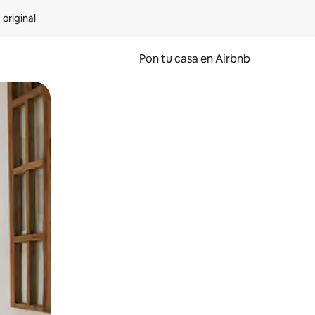
 original
Pon tu casa en Airbnb
o o desliza el dedo.