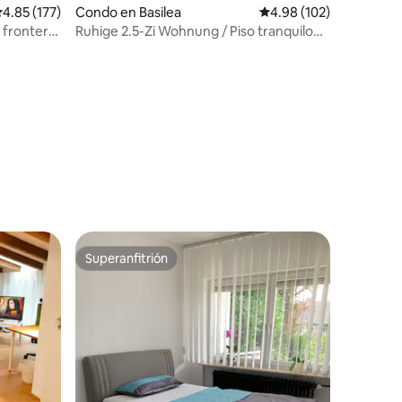
alificación promedio: 4.85 de 5, 177 reseñas
4.85 (177)
Condo en Basilea
Calificación promedio: 
4.98 (102)
 frontera
Ruhige 2.5-Zi Wohnung / Piso tranquilo
de 2,5 habitaciones
Superanfitrión
Superanfitrión