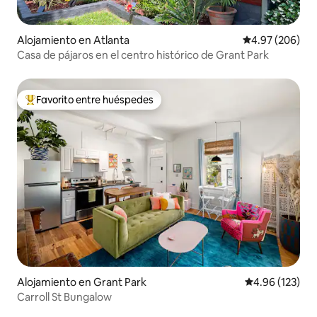
Alojamiento en Atlanta
Calificación pr
4.97 (206)
Casa de pájaros en el centro histórico de Grant Park
Favorito entre huéspedes
Favorito entre huéspedes preferido
Alojamiento en Grant Park
Calificación p
4.96 (123)
Carroll St Bungalow