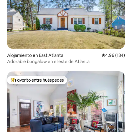
Alojamiento en East Atlanta
Calificación pr
4.96 (134)
Adorable bungalow en el este de Atlanta
Favorito entre huéspedes
Favorito entre huéspedes preferido