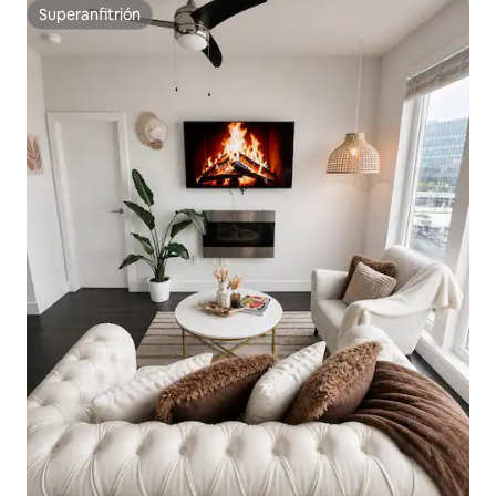
Superanfitrión
Superanfitrión