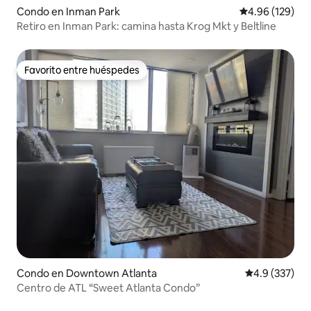
Condo en Inman Park
Calificación pr
4.96 (129)
Retiro en Inman Park: camina hasta Krog Mkt y Beltline
Favorito entre huéspedes
Favorito entre huéspedes
Condo en Downtown Atlanta
Calificación 
4.9 (337)
Centro de ATL “Sweet Atlanta Condo”