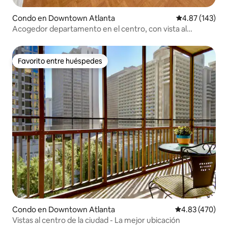
Condo en Downtown Atlanta
Calificación p
4.87 (143)
Acogedor departamento en el centro, con vista al
atardecer/cama king/piso 22
Favorito entre huéspedes
Favorito entre huéspedes
Condo en Downtown Atlanta
Calificación pr
4.83 (470)
Vistas al centro de la ciudad - La mejor ubicación