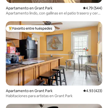
Apartamento en Grant Park
Calificación pr
4.79 (544)
Apartamento lindo, con gallinas en el patio trasero y cerca
de todo
Favorito entre huéspedes
Favorito entre huéspedes preferido
Apartamento en Grant Park
Calificación pr
4.93 (423)
Habitaciones para artistas en Grant Park