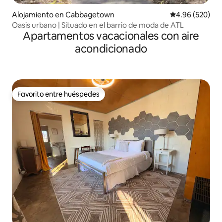
Alojamiento en Cabbagetown
Calificación pr
4.96 (520)
Oasis urbano | Situado en el barrio de moda de ATL
Apartamentos vacacionales con aire
acondicionado
Favorito entre huéspedes
Favorito entre huéspedes