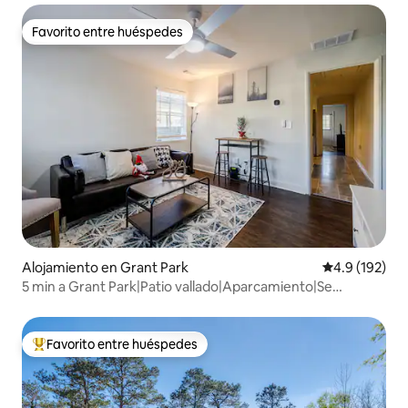
Favorito entre huéspedes
Favorito entre huéspedes
Alojamiento en Grant Park
Calificación 
4.9 (192)
5 min a Grant Park|Patio vallado|Aparcamiento|Se
admiten mascotas
Favorito entre huéspedes
Favorito entre huéspedes preferido