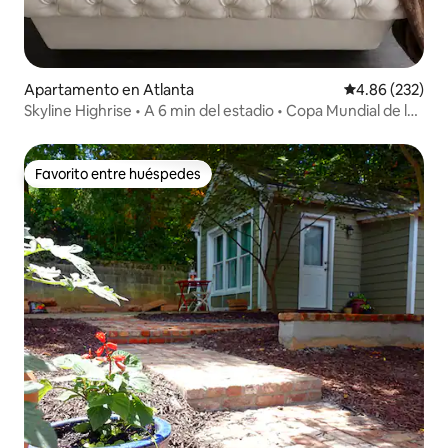
Apartamento en Atlanta
Calificación pr
4.86 (232)
Skyline Highrise • A 6 min del estadio • Copa Mundial de la
FIFA
Favorito entre huéspedes
Favorito entre huéspedes