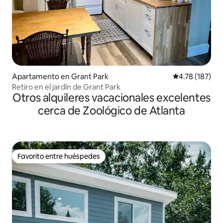
Apartamento en Grant Park
Calificación p
4.78 (187)
Retiro en el jardín de Grant Park
Otros alquileres vacacionales excelentes
cerca de Zoológico de Atlanta
Favorito entre huéspedes
Favorito entre huéspedes