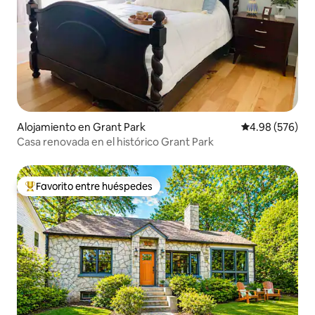
Alojamiento en Grant Park
Calificación pr
4.98 (576)
Casa renovada en el histórico Grant Park
Favorito entre huéspedes
Favorito entre huéspedes preferido