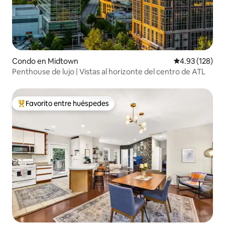
Condo en Midtown
Calificación p
4.93 (128)
Penthouse de lujo | Vistas al horizonte del centro de ATL
Favorito entre huéspedes
Favorito entre huéspedes preferido