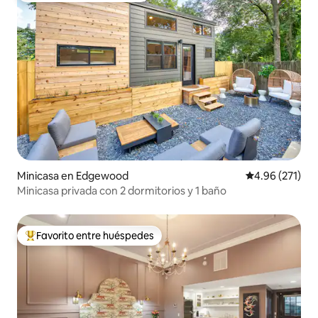
Minicasa en Edgewood
Calificación p
4.96 (271)
Minicasa privada con 2 dormitorios y 1 baño
Favorito entre huéspedes
Favorito entre huéspedes preferido