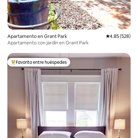
Apartamento en Grant Park
Calificación pr
4.85 (528)
Apartamento con jardín en Grant Park
Favorito entre huéspedes
Favorito entre huéspedes preferido