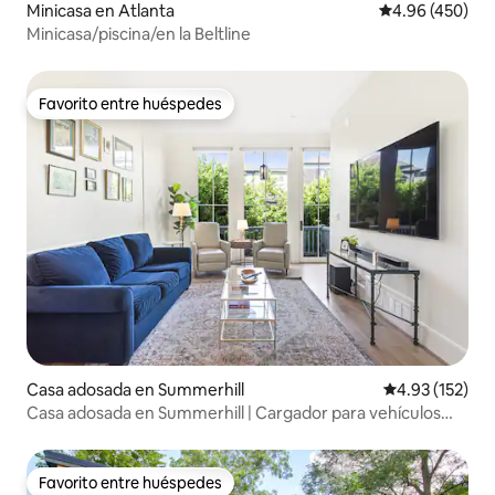
Minicasa en Atlanta
Calificación pr
4.96 (450)
Minicasa/piscina/en la Beltline
Favorito entre huéspedes
Favorito entre huéspedes
Casa adosada en Summerhill
Calificación p
4.93 (152)
Casa adosada en Summerhill | Cargador para vehículos
eléctricos | Garaje
Favorito entre huéspedes
Favorito entre huéspedes