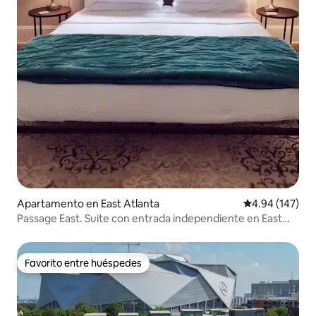
Apartamento en East Atlanta
Calificación pr
4.94 (147)
Passage East. Suite con entrada independiente en East
Atlanta Village.
Favorito entre huéspedes
Favorito entre huéspedes