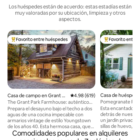
Los huéspedes están de acuerdo: estas estadías están
muy valoradas por su ubicación, limpieza y otros
aspectos.
Favorito entre huéspedes
Favorito entre
Favorito entre huéspedes preferido
Favorito entre hu
Casa de huéspede
Casa de campo en Grant Pa
Calificación promedio: 4.98 de 5
4.98 (619)
ta
rk
Pomegranate Place Cabaña en
The Grant Park Farmhouse: auténtico
corazón de Atlant
encanto sureño
Esta encantadora 
Prepara el desayuno bajo el techo a dos
detrás de nuestra
aguas de una cocina impecable con
un jardín privado c
armarios vintage de estilo Youngstown
sillas de huevo, u
de los años 40. Esta hermosa casa, que
Comodidades populares en alquileres
espacio para cenar 
combina revestimientos de madera
cerca del zoológico
blanca, suelos de madera de roble y