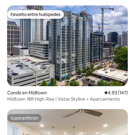
Favorito entre huéspedes
Favorito entre huéspedes
Condo en Midtown
Calificación p
4.93 (147)
Midtown 1BR High-Rise | Vistas Skyline + Aparcamiento
Superanfitrión
Superanfitrión