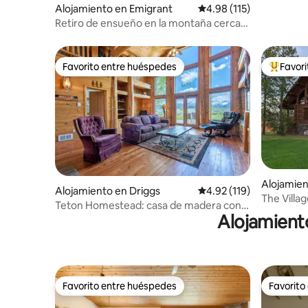
Alojamiento en Emigrant
Calificación promedio: 
4.98 (115)
Retiro de ensueño en la montaña cerca
de Yellowstone NP
Favorito entre huéspedes
Favor
Favorito entre huéspedes
Favorito
Alojamien
Alojamiento en Driggs
Calificación promedio: 
4.92 (119)
The Villa
Teton Homestead: casa de madera con
para 27 p
Alojamient
vistas a Teton
Favorito entre huéspedes
Favorito
Favorito entre huéspedes
Favorito