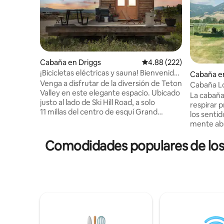
Cabaña en Driggs
Calificación promedio: 
4.88 (222)
¡Bicicletas eléctricas y sauna! Bienvenidos
Cabaña e
a Mummford Sollys
Venga a disfrutar de la diversión de Teton
Cabaña Lo
Valley en este elegante espacio. Ubicado
La cabaña
justo al lado de Ski Hill Road, a solo
respirar 
11 millas del centro de esquí Grand
los senti
Targhee y de Jackson Hole, Wyoming,
mente abs
que se encuentra justo después del
los alrede
paso. ¡Esto es lo más cerca que puede
Comodidades populares de los
ciudades 
estar de la ciudad, pero con la sensación
búfalo vag
de la vida en el campo! Espera una cocina
MÍNIMO 2
completa, una lavadora y secadora, y
temporada
café y chocolate. NOTA: Obras en las
Durante 
inmediaciones durante todo el mes de
o FWD, ex
diciembre de 2025-2026. La cabaña y el
clima inve
patio inmediatos no tendrán
frío extr
construcción, sin embargo, las áreas
caminos de