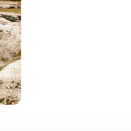
o o desliza el dedo.