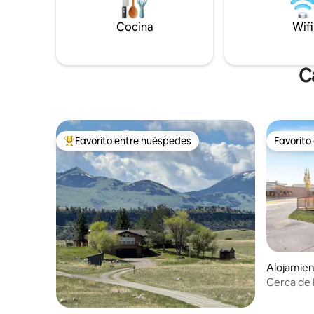
circundantes inmediatas lo harán.
admiten p
perro), 2
Cocina
Wifi
C
Favorito entre huéspedes
Favorito
Favorito entre huéspedes preferido
Favorito
Alojamie
Cerca de 