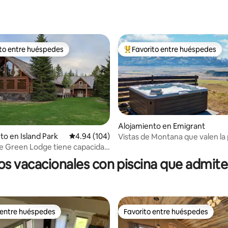
4.98 de 5, 115 reseñas
ito entre huéspedes
Favorito entre huéspedes
 entre huéspedes preferido
Favorito entre huéspedes prefe
Alojamiento en Emigrant
to en Island Park
Calificación promedio: 4.94 de 5, 104 reseñas
4.94 (104)
Vistas de Montana que valen la
4.92 de 5, 119 reseñas
Jacuzzi • 25 acres
ge Green Lodge tiene capacidad
ersonas
os vacacionales con piscina que admit
 entre huéspedes
Favorito entre huéspedes
 entre huéspedes
Favorito entre huéspedes