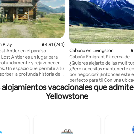
4.88 de 5, 222 reseñas
n Pray
Calificación promedio: 4.91 de 5, 744 reseñas
4.91 (744)
Cabaña en Livingston
C
st Antler en el paraíso
Cabaña Emigrant Pk cerca de
 Lost Antler es un lugar para
Yellowstone y Chico. Se admite
profundamente y rejuvenecer
¿Quieres alejarte de las multit
mascotas
dos. Un espacio que permite a tu
¿Pero necesitas mantenerte c
orber la profunda historia de
por negocios? ¡Entonces este es
dores, desde las salvajes
perfecto para ti! Con una ubica
 alojamientos vacacionales que admite
mineras de oro hasta cuando el
en 20 acres de primera calidad
aba libremente por la tierra.
Paradise Valley, estamos a 30 m
Yellowstone
 NOCHES durante la
Parque Nacional Yellowstone, a
 alta y los fines de semana.
minutos al sur de Livingston y a
el INVIERNO: debes tener AWD
minutos del Aeropuerto Intern
periencia conduciendo en
Bozeman. Increíbles vistas de 
rnal serio (nieve, viento severo,
a la montaña... con vistas al po
emo); la cabaña se encuentra en
monte Emigrant de 11 000 pies.
 grava y camino de tierra. Se
opciones de restaurantes excel