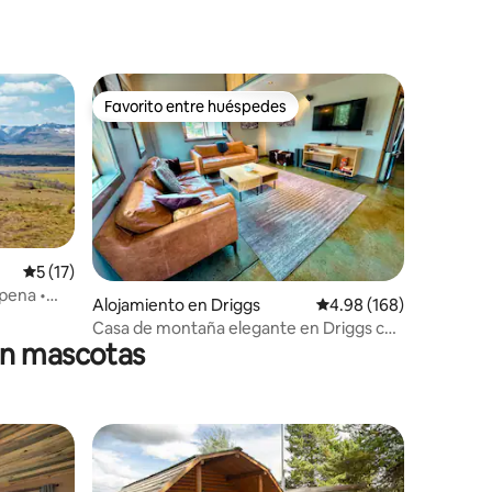
Favorito entre huéspedes
rido
Favorito entre huéspedes
Calificación promedio: 5 de 5, 17 reseñas
5 (17)
 pena •
Alojamiento en Driggs
Calificación promedio: 
4.98 (168)
Casa de montaña elegante en Driggs con
en mascotas
bañera de hidromasaje