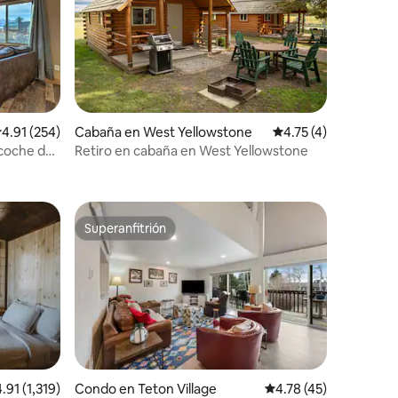
alificación promedio: 4.91 de 5, 254 reseñas
4.91 (254)
Cabaña en West Yellowstone
Calificación promedi
4.75 (4)
 coche del
Retiro en cabaña en West Yellowstone
Superanfitrión
Superanfitrión
lificación promedio: 4.91 de 5, 1,319 reseñas
4.91 (1,319)
Condo en Teton Village
Calificación promedio:
4.78 (45)