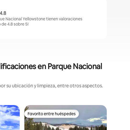
4.8
ue Nacional Yellowstone tienen valoraciones
 de 4.8 sobre 5!
ificaciones en Parque Nacional
r su ubicación y limpieza, entre otros aspectos.
Cabaña e
Favorito entre huéspedes
Favor
rido
Favorito entre huéspedes
Favorit
Cabaña e
vistas ce
Con la ca
cabaña t