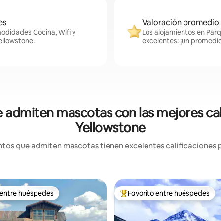
es
Valoración promedio 
modidades Cocina, Wifi y
Los alojamientos en Parq
ellowstone.
excelentes: ¡un promedio
 admiten mascotas con las mejores cal
Yellowstone
tos que admiten mascotas tienen excelentes calificaciones po
 entre huéspedes
Favorito entre huéspedes
 entre huéspedes
Favorito entre huéspedes prefe