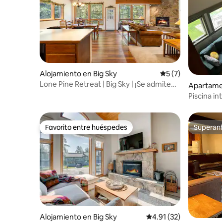
Alojamiento en Big Sky
Calificación prome
5 (7)
Lone Pine Retreat | Big Sky | ¡Se admiten
Apartame
mascotas!
Piscina i
pasos del
Favorito entre huéspedes
Superanf
Favorito entre huéspedes
Superanf
Alojamiento en Big Sky
Calificación promedio:
4.91 (32)