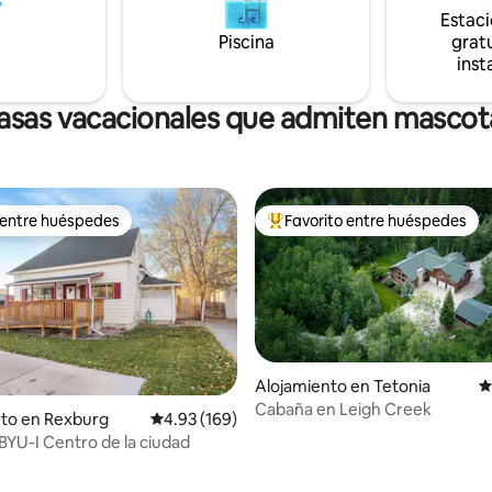
erros (15 USD/noche por
minutos de la cabaña. Nota: ¡
Estac
 perros como máximo.
wifi y servicio de telefonía móvil
Piscina
gratu
inst
asas vacacionales que admiten mascot
 entre huéspedes
Favorito entre huéspedes
 entre huéspedes
Favorito entre huéspedes prefe
Alojamiento en Tetonia
C
Cabaña en Leigh Creek
nto en Rexburg
Calificación promedio: 4.93 de 5, 169 reseñas
4.93 (169)
BYU-I Centro de la ciudad