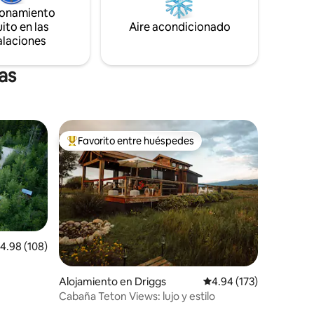
de truchas. Captura y suelta.
Tenemos
ionamiento
 fiables!
ito en las
Aire acondicionado
alaciones
as
Favorito entre huéspedes
rido
Favorito entre huéspedes preferido
alificación promedio: 4.98 de 5, 108 reseñas
4.98 (108)
Alojamiento en Driggs
Calificación promedio: 
4.94 (173)
Cabaña Teton Views: lujo y estilo