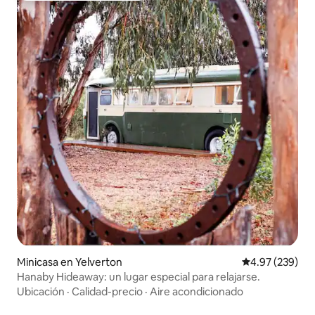
Minicasa en Yelverton
Calificación pr
4.97 (239)
Hanaby Hideaway: un lugar especial para relajarse.
Ubicación
·
Calidad-precio
·
Aire acondicionado