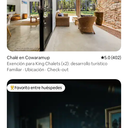
Chalé en Cowaramup
Calificación 
5.0 (402)
Exención para King Chalets (x2): desarrollo turístico
Familiar
·
Ubicación
·
Check-out
Favorito entre huéspedes
Favorito entre huéspedes preferido