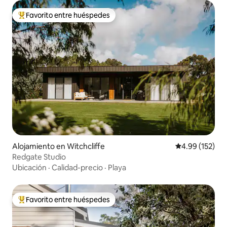
Favorito entre huéspedes
Favorito entre huéspedes preferido
Alojamiento en Witchcliffe
Calificación p
4.99 (152)
Redgate Studio
Ubicación
·
Calidad-precio
·
Playa
Favorito entre huéspedes
Favorito entre huéspedes preferido