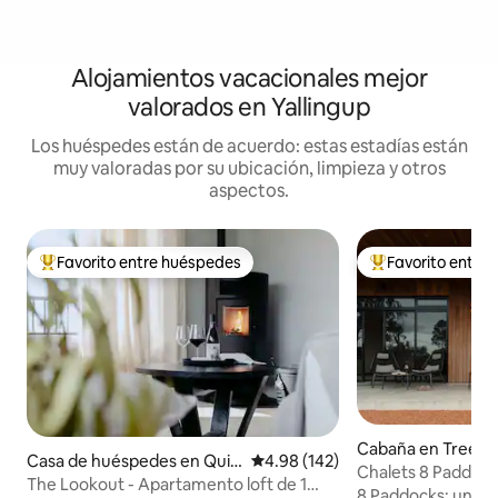
Alojamientos vacacionales mejor
valorados en Yallingup
Los huéspedes están de acuerdo: estas estadías están
muy valoradas por su ubicación, limpieza y otros
aspectos.
Favorito entre huéspedes
Favorito entre
Favorito entre huéspedes preferido
Favorito entre hu
Cabaña en Treeto
Casa de huéspedes en Quin
Calificación promedio: 4.98 de 5
4.98 (142)
Chalets 8 Paddoc
dalup
The Lookout - Apartamento loft de 1
8 Paddocks: un re