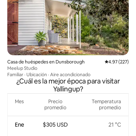
Casa de huéspedes en Dunsborough
Calificación pr
4.97 (227)
Meelup Studio
Familiar
·
Ubicación
·
Aire acondicionado
¿Cuál es la mejor época para visitar
Yallingup?
Mes
Precio
Temperatura
promedio
promedio
Ene
$305 USD
21 °C