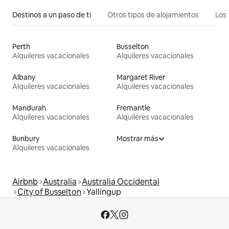
Destinos a un paso de ti
Otros tipos de alojamientos
Los 
Perth
Busselton
Alquileres vacacionales
Alquileres vacacionales
Albany
Margaret River
Alquileres vacacionales
Alquileres vacacionales
Mandurah
Fremantle
Alquileres vacacionales
Alquileres vacacionales
Bunbury
Mostrar más
Alquileres vacacionales
Airbnb
Australia
Australia Occidental
City of Busselton
Yallingup