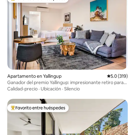
Favorito entre huéspedes preferido
Apartamento en Yallingup
Calificación 
5.0 (319)
Ganador del premio Yallingup: impresionante retiro para
parejas
Calidad-precio
·
Ubicación
·
Silencio
Favorito entre huéspedes
Favorito entre huéspedes preferido