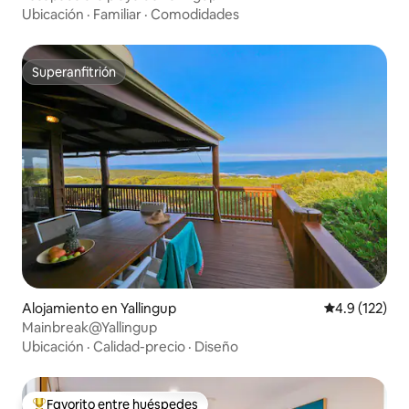
Ubicación
·
Familiar
·
Comodidades
Superanfitrión
Superanfitrión
Alojamiento en Yallingup
Calificación 
4.9 (122)
Mainbreak@Yallingup
Ubicación
·
Calidad-precio
·
Diseño
Favorito entre huéspedes