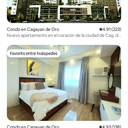
Condo en Cagayan de Oro
Calificación p
4.91 (223)
Nuevo apartamento en el corazón de la ciudad de Cag. de
Oro
Favorito entre huéspedes
Favorito entre huéspedes
Condo en Cagayan de Oro
Calificación p
4.93 (138)