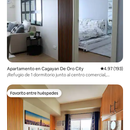
Apartamento en Cagayan De Oro City
Calificación p
4.97 (193)
¡Refugio de 1 dormitorio junto al centro comercial,
capacidad para 6 personas!
Favorito entre huéspedes
Favorito entre huéspedes