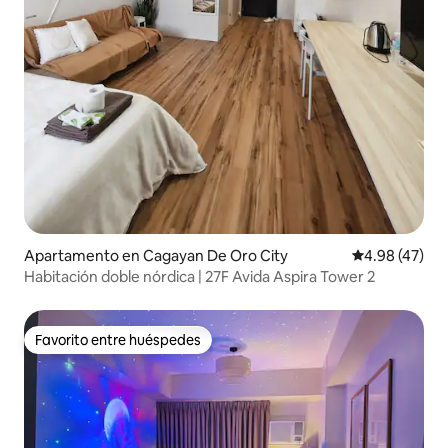
Apartamento en Cagayan De Oro City
Calificación 
4.98 (47)
Habitación doble nórdica | 27F Avida Aspira Tower 2
Favorito entre huéspedes
Favorito entre huéspedes