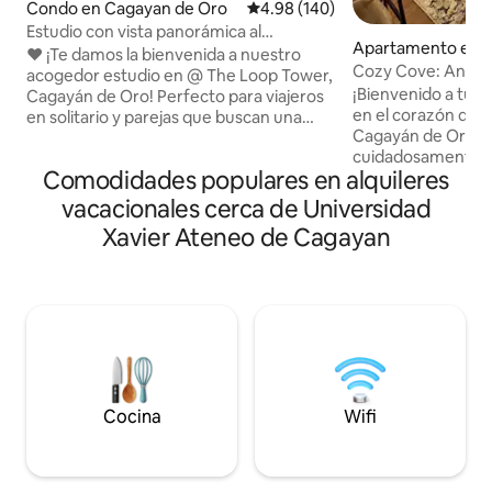
Condo en Cagayan de Oro
Calificación promedio: 4.98 de 5
4.98 (140)
Estudio con vista panorámica al
Apartamento en 
atardecer en Loop Tower | Piso 18
❤️ ¡Te damos la bienvenida a nuestro
e Oro
Cozy Cove: Anahaw
acogedor estudio en @ The Loop Tower,
1
¡Bienvenido a tu o
Cagayán de Oro! Perfecto para viajeros
en el corazón del 
en solitario y parejas que buscan una
Cagayán de Oro! Diseñamos
estancia cómoda y relajante en el
cuidadosamente es
corazón de la ciudad. Nuestro
Comodidades populares en alquileres
un ambiente relaja
alojamiento está cuidadosamente
convierte en el lu
diseñado para estancias cortas y
vacacionales cerca de Universidad
relajarse. Relájat
prolongadas. Disfruta de impresionantes
Xavier Ateneo de Cagayan
disfruta de una pel
vistas panorámicas del atardecer y del
inteligente de tu 
horizonte directamente desde tu
día con el trabajo 
espacio, perfecto para relajarte después
dedicado. También puedes preparar tus
de un largo día. ⬇️ CARACTERÍSTICAS
comidas favoritas
DESTACADAS DE LA HABITACIÓN: 🌸
americana equipa
Llegada anticipada 👉10 a. m. 🔸 Acceso
nevera, hervidor d
sin restricción de horario con cerradura
cocina. Disfruta d
inteligente ❣️Lavadora perfecta para
en nuestra acoge
estancias largas 🔸 3–10 minutos 👉
Cocina
Wifi
personas.
Centro comercial Limketkai