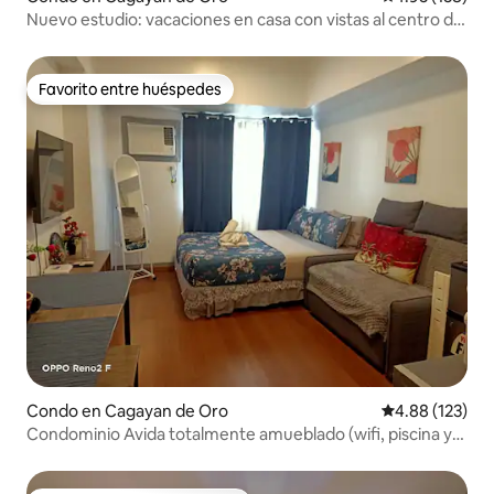
Nuevo estudio: vacaciones en casa con vistas al centro de
la ciudad
Favorito entre huéspedes
Favorito entre huéspedes
Condo en Cagayan de Oro
Calificación p
4.88 (123)
Condominio Avida totalmente amueblado (wifi, piscina y
gimnasio)