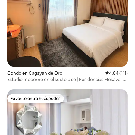
Condo en Cagayan de Oro
Calificación p
4.84 (111)
Estudio moderno en el sexto piso | Residencias Mesaverte
| 2-4 personas
Favorito entre huéspedes
Favorito entre huéspedes