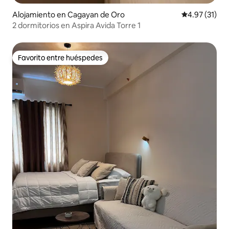
Alojamiento en Cagayan de Oro
Calificación 
4.97 (31)
2 dormitorios en Aspira Avida Torre 1
Favorito entre huéspedes
Favorito entre huéspedes