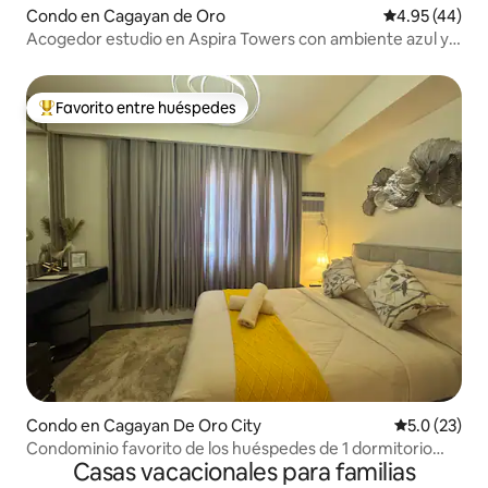
Condo en Cagayan de Oro
Calificación 
4.95 (44)
Acogedor estudio en Aspira Towers con ambiente azul y
verde
Favorito entre huéspedes
Favorito entre huéspedes preferido
Condo en Cagayan De Oro City
Calificación
5.0 (23)
Condominio favorito de los huéspedes de 1 dormitorio
Casas vacacionales para familias
con piscina, gimnasio y vista al mar