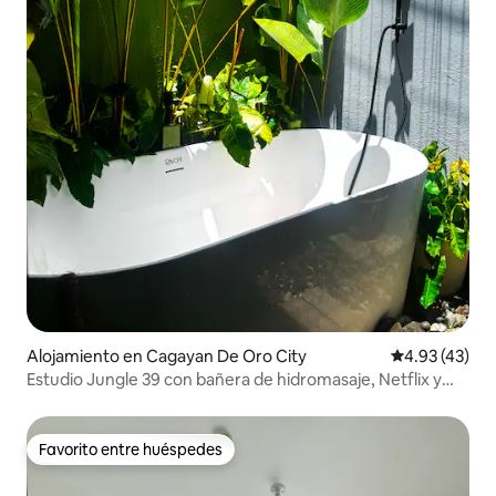
Alojamiento en Cagayan De Oro City
Calificación 
4.93 (43)
Estudio Jungle 39 con bañera de hidromasaje, Netflix y
wifi rápido
Favorito entre huéspedes
Favorito entre huéspedes