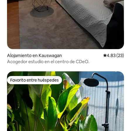
Alojamiento en Kauswagan
Calificación 
4.83 (23)
Acogedor estudio en el centro de CDeO.
Favorito entre huéspedes
Favorito entre huéspedes