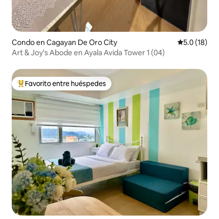
Condo en Cagayan De Oro City
Calificación
5.0 (18)
Art & Joy's Abode en Ayala Avida Tower 1 (04)
Favorito entre huéspedes
Favorito entre huéspedes preferido