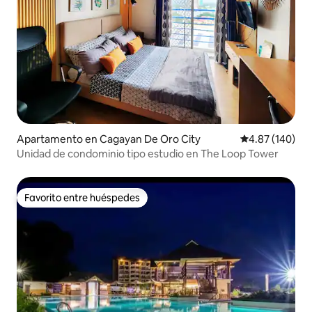
Apartamento en Cagayan De Oro City
Calificación pr
4.87 (140)
Unidad de condominio tipo estudio en The Loop Tower
Favorito entre huéspedes
Favorito entre huéspedes