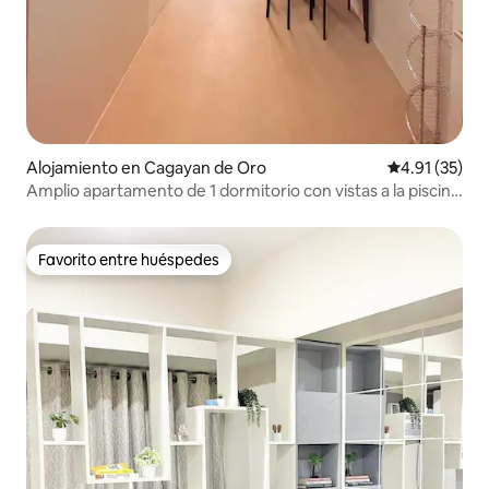
Alojamiento en Cagayan de Oro
Calificación 
4.91 (35)
Amplio apartamento de 1 dormitorio con vistas a la piscina
y 3 camas
Favorito entre huéspedes
Favorito entre huéspedes