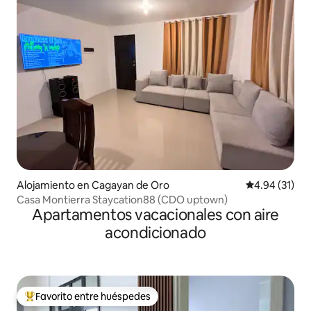
Alojamiento en Cagayan de Oro
Calificación 
4.94 (31)
Casa Montierra Staycation88 (CDO uptown)
Apartamentos vacacionales con aire
acondicionado
Favorito entre huéspedes
Favorito entre huéspedes preferido