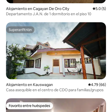
Alojamiento en Cagayan De Oro City
Calificació
5.0 (5)
Departamento J.A.N. de 1 dormitorio en el piso 10
Superanfitrión
Superanfitrión
Alojamiento en Kauswagan
Calificación p
4.79 (66)
Casa asequible en el centro de CDO para familias/grupos
Favorito entre huéspedes
Favorito entre huéspedes