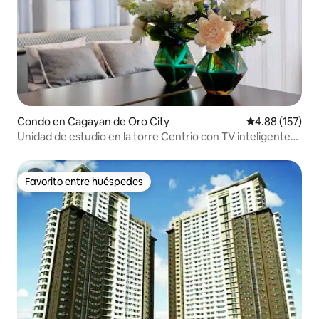
Condo en Cagayan de Oro City
Calificación p
4.88 (157)
Unidad de estudio en la torre Centrio con TV inteligente
con Netflix.
Favorito entre huéspedes
Favorito entre huéspedes