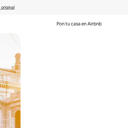
 original
Pon tu casa en Airbnb
o o desliza el dedo.