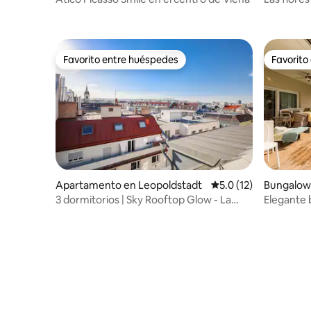
Favorito entre huéspedes
Favorito
Favorito entre huéspedes
Favorito
Apartamento en Leopoldstadt
Calificación promedio
5.0 (12)
Bungalow
i Wien
3 dormitorios | Sky Rooftop Glow - La
Elegante 
mejor vista de Viena
de la ciu