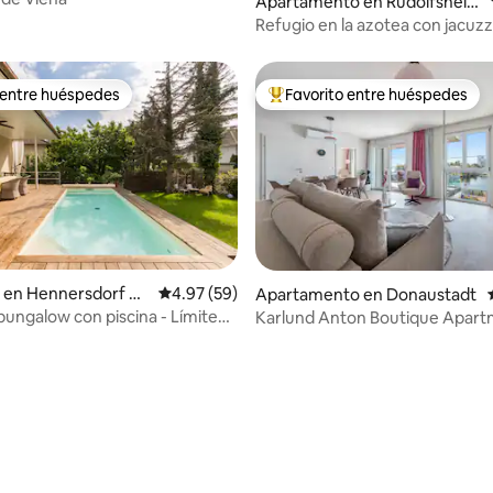
Apartamento en Rudolfsheim
-Fünfhaus
Refugio en la azotea con jacuzzi
panorámica
 entre huéspedes
Favorito entre huéspedes
 entre huéspedes
Favorito entre huéspedes prefe
: 5.0 de 5, 12 reseñas
 en Hennersdorf be
Calificación promedio: 4.97 de 5, 59 reseñas
4.97 (59)
Apartamento en Donaustadt
bungalow con piscina - Límite
Karlund Anton Boutique Apart
dad de Viena