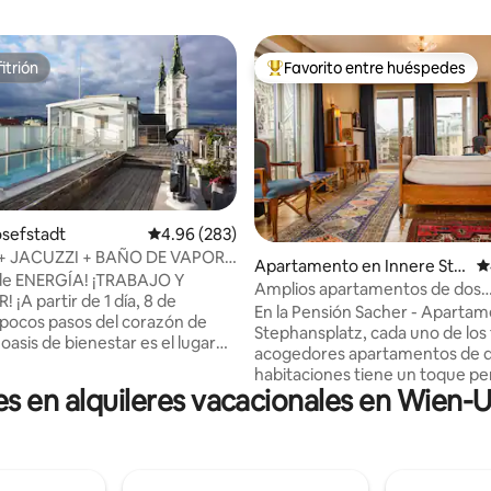
itrión
Favorito entre huéspedes
itrión
Favorito entre huéspedes prefe
osefstadt
Calificación promedio: 4.96 de 5, 283 reseñas
4.96 (283)
 + JACUZZI + BAÑO DE VAPOR
4.92 de 5, 451 reseñas
Apartamento en Innere Sta
C
Solo para tu relajación
 de ENERGÍA! ¡TRABAJO Y
dt
Amplios apartamentos de dos
 ¡A partir de 1 día, 8 de
habitaciones con vistas a la cat
En la Pensión Sacher - Aparta
a pocos pasos del corazón de
Stephansplatz, cada uno de los 
oasis de bienestar es el lugar
acogedores apartamentos de 
 especialmente AHORA! oficina
habitaciones tiene un toque pers
. Inundado de luz, con terraza
es en alquileres vacacionales en Wien
podemos prometer un aparta
 la azotea que incluye piscina
particular. Todos ofrecen una
zona de spa con sauna y
impresionante vista de la cated
legante y cocina extravagante y
Esteban. Estos apartamentos t
derna. Lo correcto para
entre 58 y 60 m² y disponen de 
 parejas, personas de negocios,