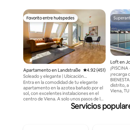
Favorito entre huéspedes
Superanf
Favorito entre huéspedes
Superanf
Loft en J
¡PISCINA
Apartamento en Landstraße
Calificación promedio: 
4.92 (451)
+ SAUNA! 
¡recarga
Soleado y elegante | Ubicación
BIENESTAR!
privilegiada, cama tamaño king y balcón
Entra en la comodidad de tu elegante
distrito, 
apartamento en la azotea bañado por el
Viena, TU 
sol, con excelentes instalaciones en el
perfecto,
centro de Viena. A solo unos pasos de la
en casa++
Servicios popular
vibrante Radetzkyplatz y del río Danubio,
privada en
el apartamento promete un refugio
PRIVADA, 
urbano, a poca distancia a pie de los
cocina, e
mejores restaurantes, tiendas,
cocina mo
atracciones y lugares de interés de la
solteros,