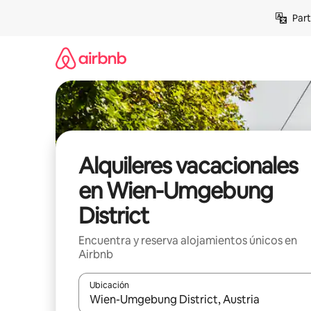
Omite
Part
el
contenido
Alquileres vacacionales
en Wien-Umgebung
District
Encuentra y reserva alojamientos únicos en
Airbnb
Ubicación
Cuando los resultados estén disponibles, navega co