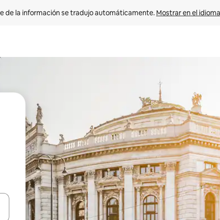
e de la información se tradujo automáticamente. 
Mostrar en el idioma
n las teclas de flecha hacia arriba y hacia abajo o explora con el tact