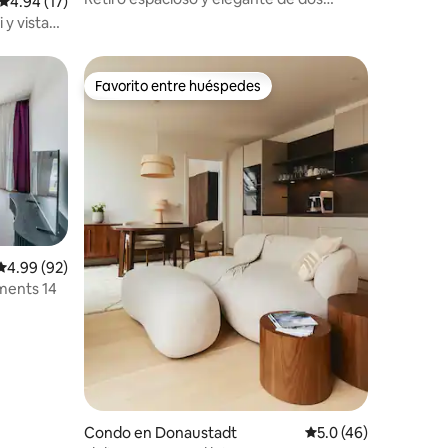
Calificación promedio: 4.94 de 5, 17 reseñas
4.94 (17)
niveles
 y vista
Favorito entre huéspedes
rido
Favorito entre huéspedes
Calificación promedio: 4.99 de 5, 92 reseñas
4.99 (92)
ments 14
Condo en Donaustadt
Calificación promedi
5.0 (46)