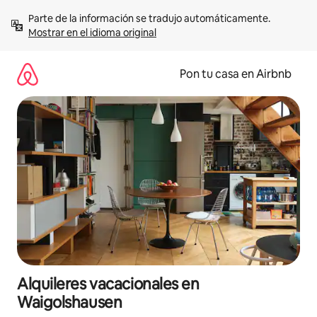
Omite
Parte de la información se tradujo automáticamente. 
el
Mostrar en el idioma original
contenido
Pon tu casa en Airbnb
Alquileres vacacionales en
Waigolshausen