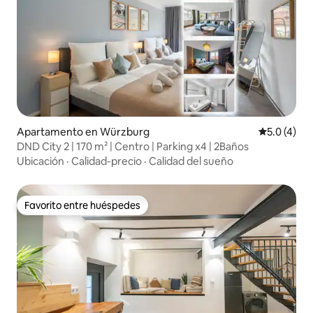
Apartamento en Würzburg
Calificació
5.0 (4)
DND City 2 | 170 m² | Centro | Parking x4 | 2Baños
Ubicación
·
Calidad-precio
·
Calidad del sueño
Favorito entre huéspedes
Favorito entre huéspedes