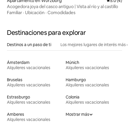
Apartamento en Würzburg
Calificació
5.0 (4)
Acogedora joya del casco antiguo | Vista al río y al castillo
Familiar
·
Ubicación
·
Comodidades
Destinaciones para explorar
Destinos a un paso de ti
Los mejores lugares de interés más 
Ámsterdam
Múnich
Alquileres vacacionales
Alquileres vacacionales
Bruselas
Hamburgo
Alquileres vacacionales
Alquileres vacacionales
Estrasburgo
Colonia
Alquileres vacacionales
Alquileres vacacionales
Amberes
Mostrar más
Alquileres vacacionales