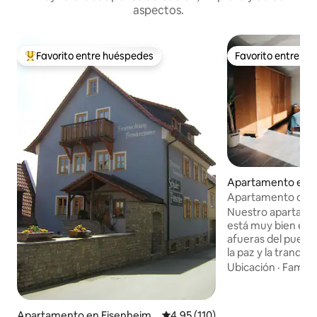
aspectos.
Favorito entre huéspedes
Favorito entre h
Favorito entre huéspedes preferido
Favorito entre h
Apartamento en 
d
Apartamento de va
luminoso y moder
Nuestro apartame
está muy bien equ
afueras del pueblo
la paz y la tranquil
instalaciones com
Ubicación
·
Familia
panadería están a poca distancia a pie.
Parque infantil acu
relajarse al lado. E
Apartamento en Eisenheim
Calificación promedio: 4.95 de 5
4.95 (110)