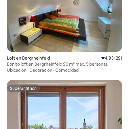
Loft en Bergrheinfeld
Calificación p
4.93 (29)
Bonito loft en Bergrheinfeld 90 m² máx. 5 personas
Ubicación
·
Decoración
·
Comodidad
Superanfitrión
Superanfitrión