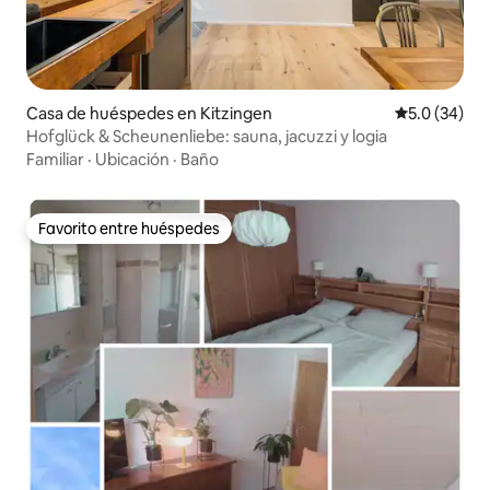
Casa de huéspedes en Kitzingen
Calificación
5.0 (34)
Hofglück & Scheunenliebe: sauna, jacuzzi y logia
Familiar
·
Ubicación
·
Baño
Favorito entre huéspedes
Favorito entre huéspedes