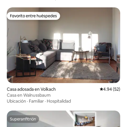
Favorito entre huéspedes
Favorito entre huéspedes
Casa adosada en Volkach
Calificación p
4.94 (52)
Casa en Walnussbaum
Ubicación
·
Familiar
·
Hospitalidad
Superanfitrión
Superanfitrión