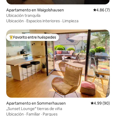
Apartamento en Waigolshausen
Calificación
4.86 (7)
Ubicación tranquila
Ubicación
·
Espacios interiores
·
Limpieza
Favorito entre huéspedes
Favorito entre huéspedes preferido
Apartamento en Sommerhausen
Calificación p
4.99 (90)
„Sunset Lounge“ tierras de viña
Ubicación
·
Familiar
·
Parques