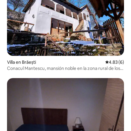
Villa en Brăești
Calificación
4.83 (6)
Conacul Mantescu, mansión noble en la zona rural de los
Cárpatos