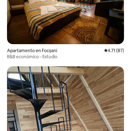
Apartamento en Focșani
Calificación 
4.71 (87)
B&B económico - Estudio