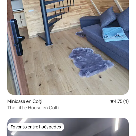
Minicasa en Colți
Calificación
4.75 (4)
The Little House en Colti
Favorito entre huéspedes
Favorito entre huéspedes